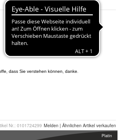
tikel Nr.:
0101724299
Melden
|
Ähnlichen
Artikel verkaufen
Platin