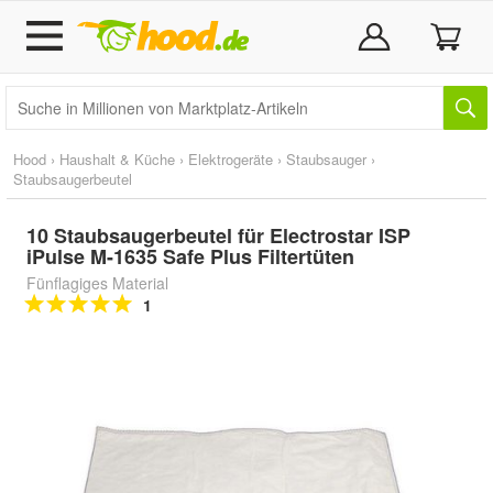
Hood
›
Haushalt & Küche
›
Elektrogeräte
›
Staubsauger
›
Staubsaugerbeutel
10 Staubsaugerbeutel für Electrostar ISP
iPulse M-1635 Safe Plus Filtertüten
Fünflagiges Material
1