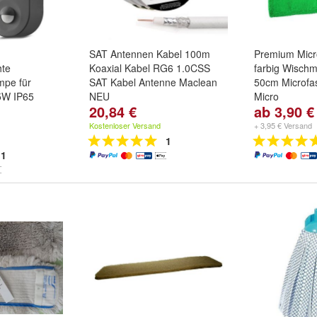
SAT Antennen Kabel 100m
Premium Mic
te
Koaxial Kabel RG6 1.0CSS
farbig Wisch
mpe für
SAT Kabel Antenne Maclean
50cm Microfa
5W IP65
NEU
Micro
20,84 €
ab 3,90 €
Größe:
40cm
Kostenloser Versand
+ 3,95 € Versand
1
1