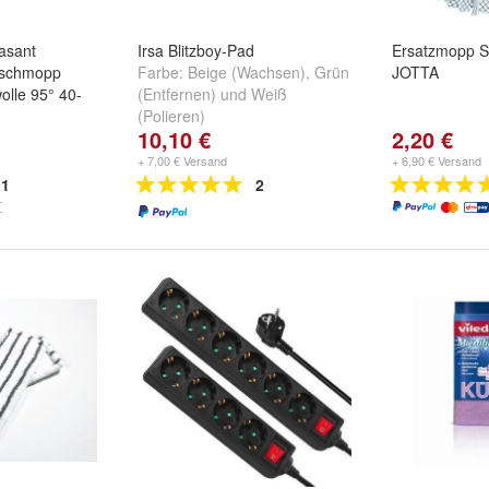
asant
Irsa Blitzboy-Pad
Ersatzmopp St
ischmopp
Farbe:
Beige (Wachsen)
,
Grün
JOTTA
olle 95° 40-
(Entfernen)
und
Weiß
(Polieren)
10,10 €
2,20 €
1: Ecolab
 Ecolab neu
+ 7,00 € Versand
+ 6,90 € Versand
u *A
und
1
2