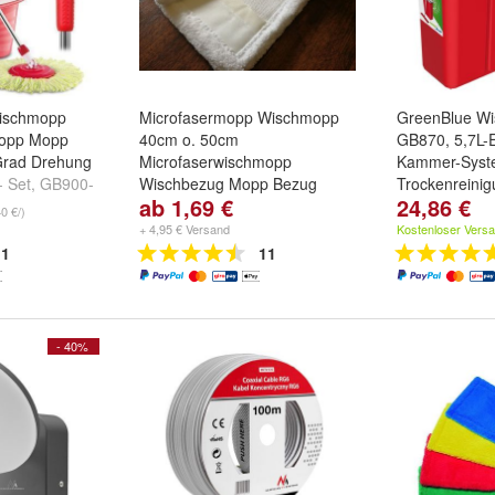
Wischmopp
Microfasermopp Wischmopp
GreenBlue W
Mopp Mopp
40cm o. 50cm
GB870, 5,7L-E
Grad Drehung
Microfaserwischmopp
Kammer-Syste
 Set
,
GB900-
Wischbezug Mopp Bezug
Trockenreinig
ab 1,69 €
24,86 €
tzhalter
und
Größe:
40cm
und
50cm
40 €/)
+ 4,95 € Versand
Kostenloser Vers
1
11
- 40%