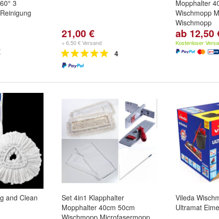
60° 3
Mopphalter 4
 Reinigung
Wischmopp M
Wischmopp
21,00 €
ab 12,50 
Größe:
40cm
+ 6,50 € Versand
Kostenloser Vers
4
ng and Clean
Set 4in1 Klapphalter
Vileda Wisch
Mopphalter 40cm 50cm
Ultramat Eime
Wischmopp Microfasermopp