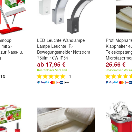
chmopp
LED-Leuchte Wandlampe
Profi Mophalt
 mit 2-
Lampe Leuchte IR-
Klapphalter 4
zur Nass- u.
Bewegungsmelder Notstrom
Teleskopstan
g
750lm 10W IP54
Microfasermo
ab 17,95 €
25,56 €
Model:
Silber ohne Notstrom
,
Größe:
40cm
Weiß ohne Notstrom
und
Grau
Kostenloser Versand
Kostenloser Vers
ohne Notstrom
13
1