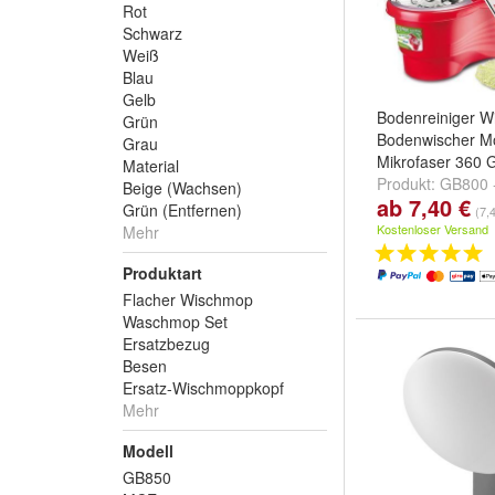
Rot
Schwarz
Weiß
Blau
Gelb
Bodenreiniger 
Grün
Bodenwischer 
Grau
Mikrofaser 360 
Material
Produkt:
GB800 -
Beige (Wachsen)
ab 7,40 €
Set
,
GB902- Ersa
Grün (Entfernen)
(7,
weitere ...
Kostenloser Versand
Mehr
Produktart
Flacher Wischmop
Waschmop Set
Ersatzbezug
Besen
Ersatz-Wischmoppkopf
Mehr
Modell
GB850