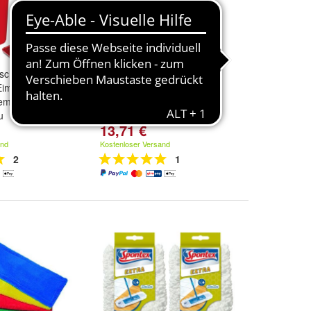
ischmopp
Mikrowellen
imer mit 2-
Bewegungsmelder
m zur Nass- u.
Bewegungssensor Melder
u
Beleuchtung Sensor 180°
13,71 €
and
Kostenloser Versand
2
1