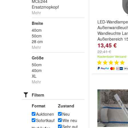
MCE244
Ersatzmopkopf
Mehr
LED-Wandlampe
Breite
Außenwandleuch
40cm
Wandleuchte La
50cm
Außenbereich 1
28 cm
13,45 €
4000K
Mehr
22,41 €
Kostenloser Versand
Größe
50cm
40cm
XL
Mehr
Filtern
Format
Zustand
Auktionen
Neu
Sofortkauf
Wie neu
Sehr gut