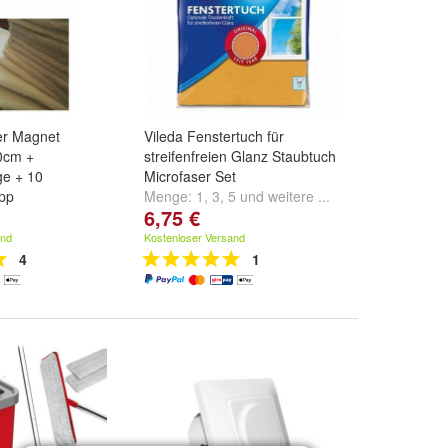
er Magnet
Vileda Fenstertuch für
0cm +
streifenfreien Glanz Staubtuch
ge + 10
Microfaser Set
pp
Menge:
1
,
3
,
5
und
weitere ...
6,75 €
and
Kostenloser Versand
4
1