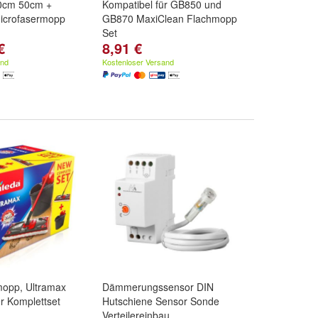
0cm 50cm +
Kompatibel für GB850 und
icrofasermopp
GB870 MaxiClean Flachmopp
Set
€
8,91 €
und
50cm
and
Kostenloser Versand
mopp, Ultramax
Dämmerungssensor DIN
r Komplettset
Hutschiene Sensor Sonde
Verteilereinbau