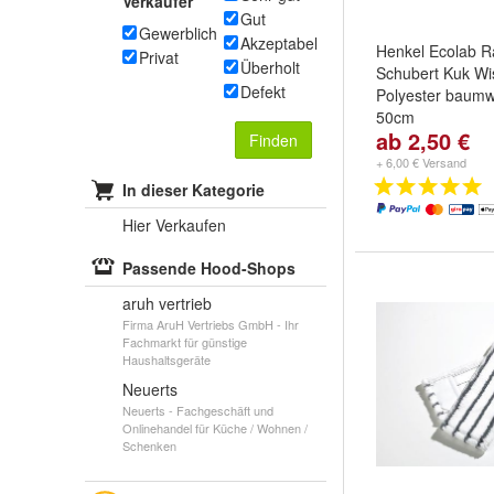
Verkäufer
Gut
Gewerblich
Akzeptabel
Henkel Ecolab R
Privat
Überholt
Schubert Kuk W
Defekt
Polyester baumw
50cm
ab 2,50 €
Artikelauswahl::
Finden
gebraucht *A
,
2:
+ 6,00 € Versand
*A
,
3: Ecolab ne
In dieser Kategorie
weitere ...
Hier Verkaufen
Passende Hood-Shops
aruh vertrieb
Firma AruH Vertriebs GmbH - Ihr
Fachmarkt für günstige
Haushaltsgeräte
Neuerts
Neuerts - Fachgeschäft und
Onlinehandel für Küche / Wohnen /
Schenken