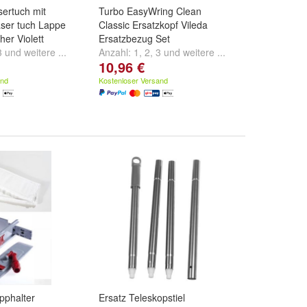
sertuch mit
Turbo EasyWring Clean
aser tuch Lappe
Classic Ersatzkopf Vileda
her Violett
Ersatzbezug Set
3
und
weitere ...
Anzahl:
1
,
2
,
3
und
weitere ...
10,96 €
and
Kostenloser Versand
pphalter
Ersatz Teleskopstiel