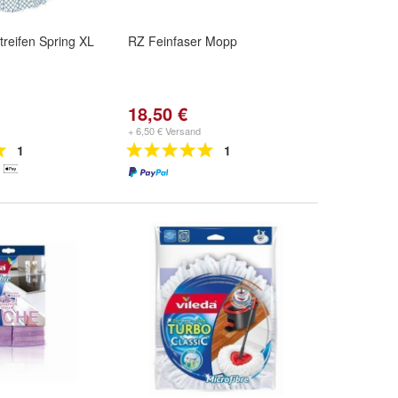
reifen Spring XL
RZ Feinfaser Mopp
18,50 €
+ 6,50 € Versand
1
1