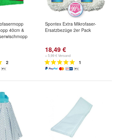
rofasermopp
Spontex Extra Mikrofaser-
mopp 40cm &
Ersatzbezüge 2er Pack
serwischmopp
18,49 €
und
50cm
+ 5,99 € Versand
2
1