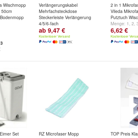
a Wischmopp
Verlängerungskabel
2 in 1 Mikrofa
p 50cm
Mehrfachsteckdose
Vileda Mikrof
p Bodenmopp
Steckerleiste Verlängerung
Putztuch Wisc
4/5/6-fach
Menge:
1
,
2
,
ab 9,47 €
6,62 €
Steckdosenzahl:
4-fach
,
6-fach
und
5-fach
Kostenloser Versand
Kostenloser Vers
3
Eimer Set
RZ Microfaser Mopp
TOP Preis Kla