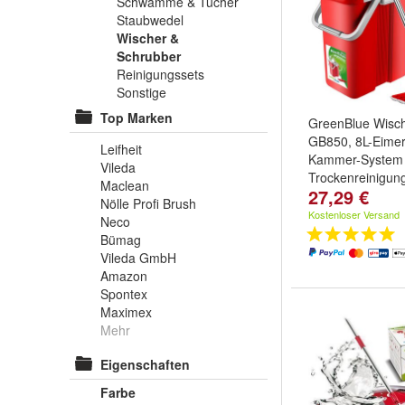
Schwämme & Tücher
Staubwedel
Wischer &
Schrubber
Reinigungssets
Sonstige
Top Marken
GreenBlue Wis
GB850, 8L-Eimer
Leifheit
Kammer-System 
Vileda
Trockenreinigun
Maclean
27,29 €
Nölle Profi Brush
Kostenloser Versand
Neco
Bümag
Vileda GmbH
Amazon
Spontex
Maximex
Mehr
Eigenschaften
Farbe