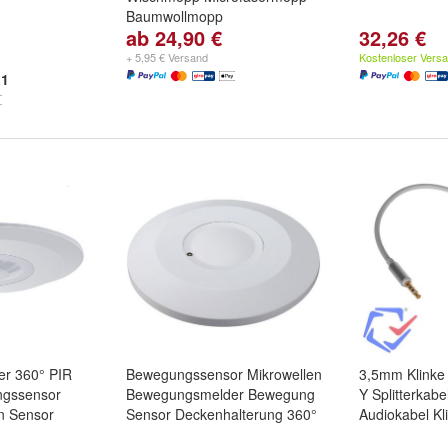
Baumwollmopp
ab 24,90 €
32,26 €
Größe:
40cm
und
50cm
+ 5,95 € Versand
Kostenloser Vers
1
r 360° PIR
Bewegungssensor Mikrowellen
3,5mm Klinke 
ngssensor
Bewegungsmelder Bewegung
Y Splitterkabe
en Sensor
Sensor Deckenhalterung 360°
Audiokabel Kl