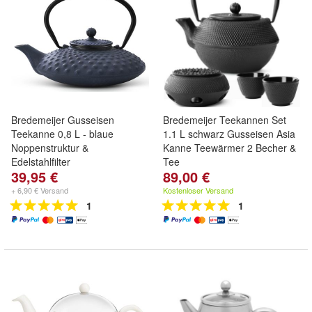
Bredemeijer Gusseisen
Bredemeijer Teekannen Set
Teekanne 0,8 L - blaue
1.1 L schwarz Gusseisen Asia
Noppenstruktur &
Kanne Teewärmer 2 Becher &
Edelstahlfilter
Tee
39,95 €
89,00 €
+ 6,90 € Versand
Kostenloser Versand
1
1