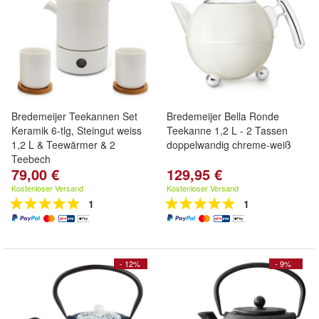
Bredemeijer Teekannen Set
Bredemeijer Bella Ronde
Keramik 6-tlg, Steingut weiss
Teekanne 1,2 L - 2 Tassen
1,2 L & Teewärmer & 2
doppelwandig chreme-weiß
Teebech
79,00 €
129,95 €
Kostenloser Versand
Kostenloser Versand
1
1
- 12%
- 9%