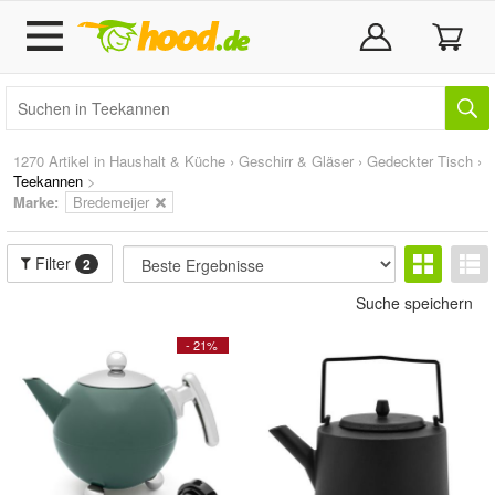
1270 Artikel in
Haushalt & Küche
›
Geschirr & Gläser
›
Gedeckter Tisch
›
Teekannen
>
Marke
:
Bredemeijer
Filter
2
Suche speichern
- 21%