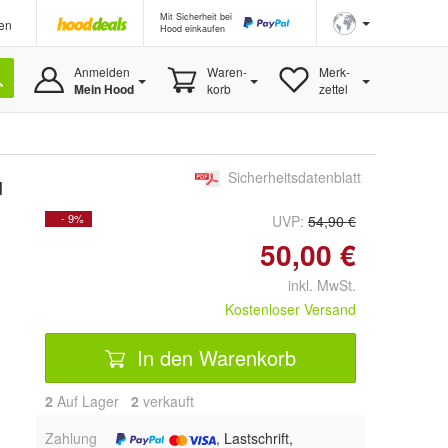
Mit Sicherheit bei
en
Hood einkaufen
Anmelden
Waren-
Merk-
Mein Hood
korb
zettel
Sicherheitsdatenblatt
l
- 9%
UVP:
54,90 €
50,00 €
inkl. MwSt.
Kostenloser Versand
In den Warenkorb
2
Auf Lager
2
 verkauft
Zahlung
, Lastschrift,