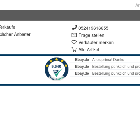
Ar
erkäufe
052419616655
lich
er Anbieter
Frage stellen
Verkäufer merken
Alle Artikel