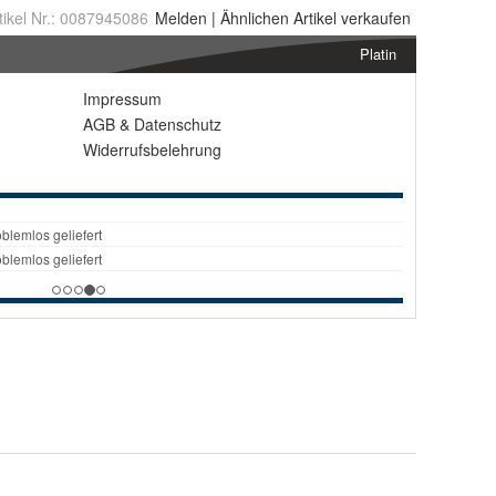
tikel Nr.:
0087945086
Melden
|
Ähnlichen
Artikel verkaufen
Platin
Impressum
AGB
&
Datenschutz
Widerrufsbelehrung