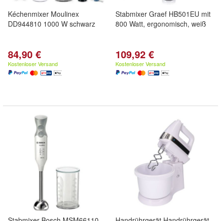
Kéchenmixer Moulinex
Stabmixer Graef HB501EU mit
DD944810 1000 W schwarz
800 Watt, ergonomisch, weiß
84,90 €
109,92 €
Kostenloser Versand
Kostenloser Versand
Stabmixer Bosch MSM66110
Handrührgerät Handrührgerät