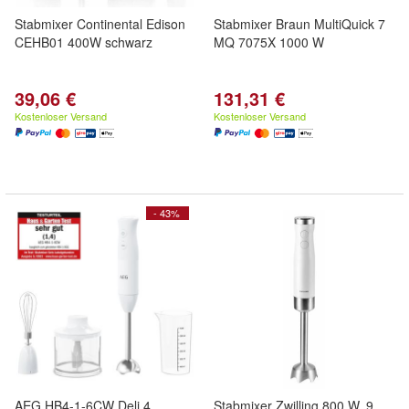
Stabmixer Continental Edison
Stabmixer Braun MultiQuick 7
CEHB01 400W schwarz
MQ 7075X 1000 W
39,06 €
131,31 €
Kostenloser Versand
Kostenloser Versand
- 43%
AEG HB4-1-6CW Deli 4
Stabmixer Zwilling 800 W, 9