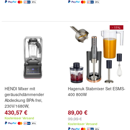
- 11%
HENDI Mixer mit
Hagenuk Stabmixer Set ESMS-
geräuschdämmender
400 800W
Abdeckung BPA-frei,
230V/1680W,
430,57 €
89,00 €
250x300x(H)546mm
Kostenloser Versand
99,99 €
Kostenloser Versand