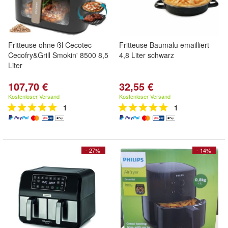
Fritteuse ohne ßl Cecotec
Fritteuse Baumalu emailliert
Cecofry&Grill Smokin' 8500 8,5
4,8 Liter schwarz
Liter
107,70 €
32,55 €
Kostenloser Versand
Kostenloser Versand
1
1
- 27%
- 14%