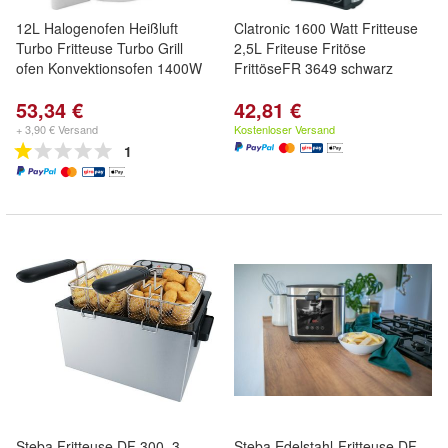
12L Halogenofen Heißluft
Clatronic 1600 Watt Fritteuse
Turbo Fritteuse Turbo Grill
2,5L Friteuse Fritöse
ofen Konvektionsofen 1400W
FrittöseFR 3649 schwarz
53,34 €
42,81 €
+ 3,90 € Versand
Kostenloser Versand
1
Steba Fritteuse DF 300, 3
Steba Edelstahl-Fritteuse DF