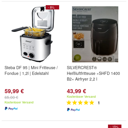
- 8%
Steba DF 95 | Mini Fritteuse /
SILVERCREST®
Fondue | 1,2l | Edelstahl
Heißluftfritteuse »SHFD 1400
B2« Airfryer 2,2 l
59,99 €
43,99 €
Kostenloser Versand
65,00 €
Kostenloser Versand
1
- 15%