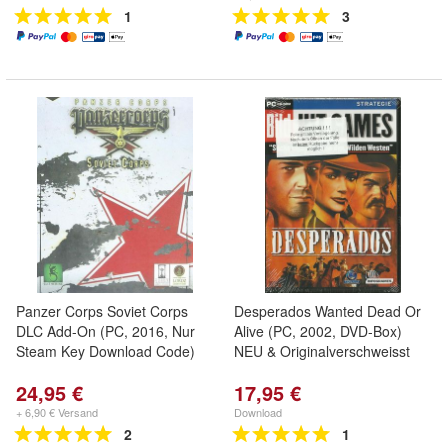
1
3
Panzer Corps Soviet Corps
Desperados Wanted Dead Or
DLC Add-On (PC, 2016, Nur
Alive (PC, 2002, DVD-Box)
Steam Key Download Code)
NEU & Originalverschweisst
24,95 €
17,95 €
+ 6,90 € Versand
Download
2
1