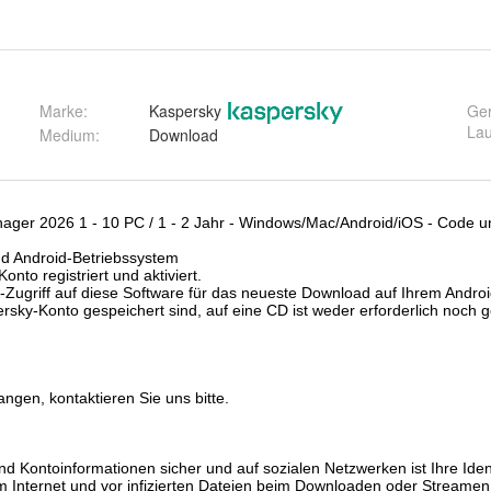
Marke:
Kaspersky
Ge
Lau
Medium
:
Download