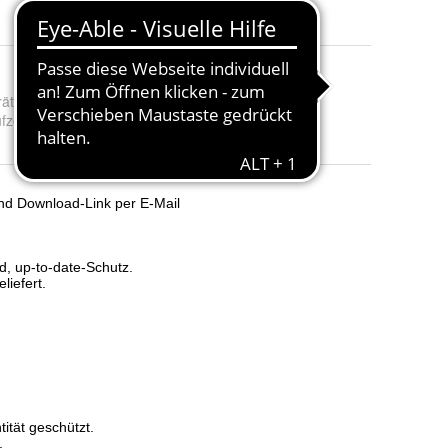
räte
:
1 Device, 3 Device, 5 Device und 10 Device
fzeit
:
1 Jahr und 2 Jahr