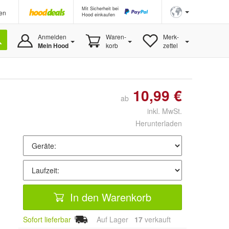
Mit Sicherheit bei
en
Hood einkaufen
Anmelden
Waren-
Merk-
Mein Hood
korb
zettel
10,99 €
ab
inkl. MwSt.
Herunterladen
In den Warenkorb
Sofort lieferbar
Auf Lager
17
 verkauft