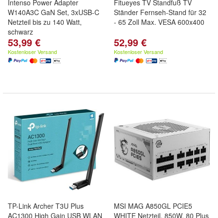
Intenso Power Adapter
Fitueyes TV Standfuß TV
W140A3C GaN Set, 3xUSB-C
Ständer Fernseh-Stand für 32
Netzteil bis zu 140 Watt,
- 65 Zoll Max. VESA 600x400
schwarz
53,99 €
52,99 €
Kostenloser Versand
Kostenloser Versand
TP-Link Archer T3U Plus
MSI MAG A850GL PCIE5
AC1300 High Gain USB WLAN
WHITE Netzteil, 850W, 80 Plus