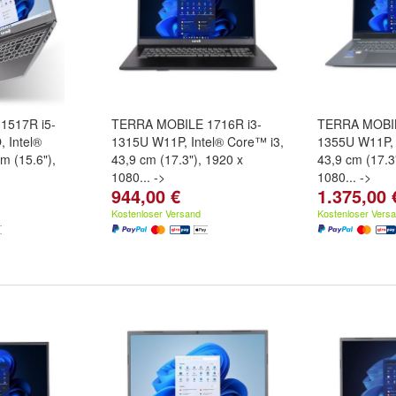
1517R i5-
TERRA MOBILE 1716R i3-
TERRA MOBIL
 Intel®
1315U W11P, Intel® Core™ i3,
1355U W11P, 
m (15.6"),
43,9 cm (17.3"), 1920 x
43,9 cm (17.3
1080... ->
1080... ->
944,00 €
1.375,00 
Kostenloser Versand
Kostenloser Vers