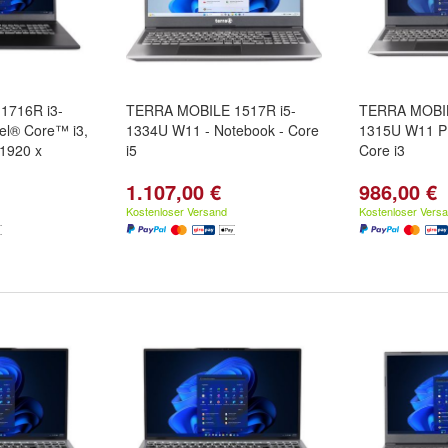
1716R i3-
TERRA MOBILE 1517R i5-
TERRA MOBIL
el® Core™ i3,
1334U W11 - Notebook - Core
1315U W11 PR
 1920 x
i5
Core i3
1.107,00 €
986,00 €
Kostenloser Versand
Kostenloser Vers