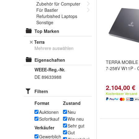
Zubehör für Computer
Für Bastler
Refurbished Laptops
Sonstige
Top Marken
Terra
Mehrere auswählen
Eigenschaften
TERRA MOBILE 1
7-258V W11P - 
WEEE-Reg.-Nr.
DE 89633988
2.104,00 €
Filtern
Kostenloser Versand
Format
Zustand
Auktionen
Neu
Sofortkauf
Wie neu
Sehr gut
Verkäufer
Gut
Gewerblich