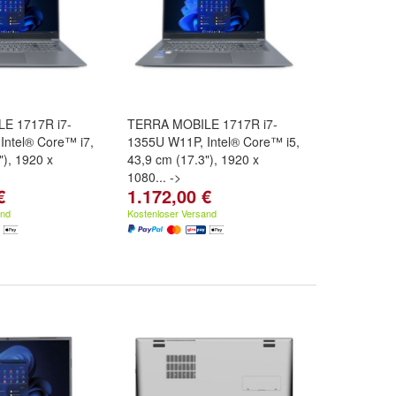
E 1717R i7-
TERRA MOBILE 1717R i7-
Intel® Core™ i7,
1355U W11P, Intel® Core™ i5,
"), 1920 x
43,9 cm (17.3"), 1920 x
1080... ->
€
1.172,00 €
and
Kostenloser Versand