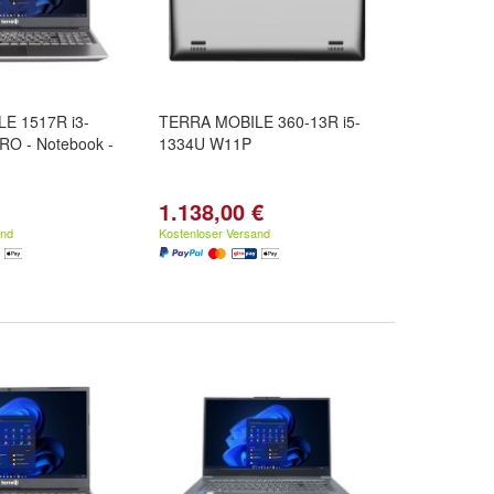
E 1517R i3-
TERRA MOBILE 360-13R i5-
O - Notebook -
1334U W11P
1.138,00 €
and
Kostenloser Versand