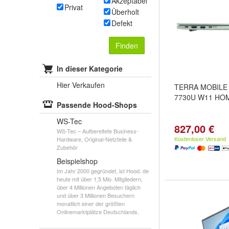
Akzeptabel
Privat
Überholt
Defekt
Finden
In dieser Kategorie
Hier Verkaufen
TERRA MOBILE 
7730U W11 HO
Passende Hood-Shops
WS-Tec
827,00 €
WS-Tec – Aufbereitete Business-
Kostenloser Versand
Hardware, Original-Netzteile &
Zubehör
Beispielshop
Im Jahr 2000 gegründet, ist Hood. de
heute mit über 1,5 Mio. Mitgliedern,
über 4 Millionen Angeboten täglich
und über 3 Millionen Besuchern
monatlich einer der größten
Onlinemarktplätze Deutschlands.