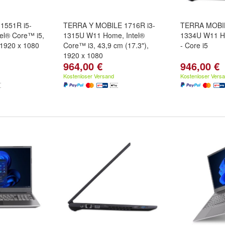
1551R i5-
TERRA Y MOBILE 1716R i3-
TERRA MOBIL
el® Core™ i5,
1315U W11 Home, Intel®
1334U W11 H
 1920 x 1080
Core™ i3, 43,9 cm (17.3"),
- Core i5
1920 x 1080
964,00 €
946,00 €
Kostenloser Versand
Kostenloser Vers