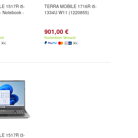
E 1517R i5-
TERRA MOBILE 1716R i5-
 Notebook -
1334U W11 (1220855)
901,00 €
and
Kostenloser Versand
E 1517R i3-