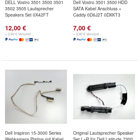
DELL Vostro 3501 3500 3501
Dell Vostro 3501 3500 HDD
3502 3505 Lautsprecher
SATA Kabel Anschluss +
Speakers Set 0X42FT
Caddy 0D6J2T 0DXKT3
12,00 €
7,00 €
+ 3,90 € Versand
+ 3,90 € Versand
Dell Inspiron 15-3000 Series
Original Lautsprecher Speaker
Webkamera Platine mit Kabel
Set L+R für Dell Latitude 7300