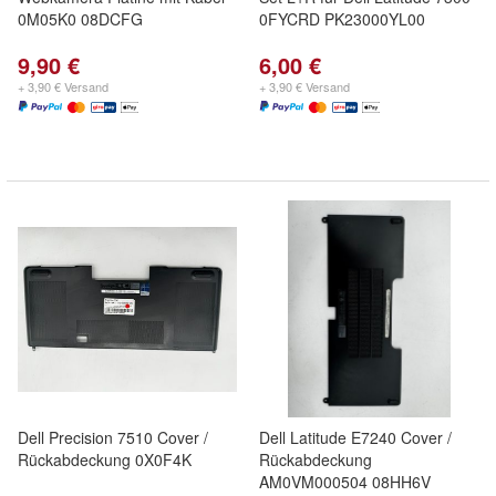
0M05K0 08DCFG
0FYCRD PK23000YL00
9,90 €
6,00 €
+ 3,90 € Versand
+ 3,90 € Versand
Dell Precision 7510 Cover /
Dell Latitude E7240 Cover /
Rückabdeckung 0X0F4K
Rückabdeckung
AM0VM000504 08HH6V