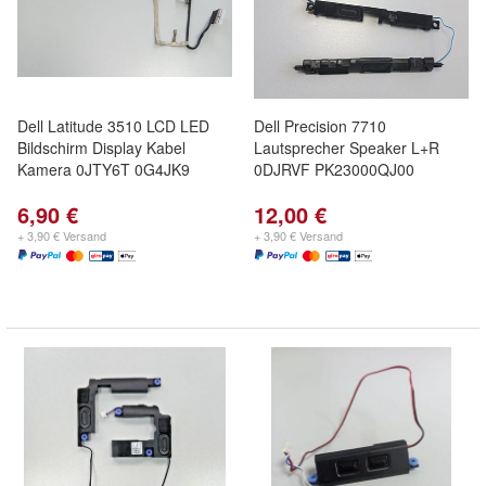
Dell Latitude 3510 LCD LED
Dell Precision 7710
Bildschirm Display Kabel
Lautsprecher Speaker L+R
Kamera 0JTY6T 0G4JK9
0DJRVF PK23000QJ00
6,90 €
12,00 €
+ 3,90 € Versand
+ 3,90 € Versand