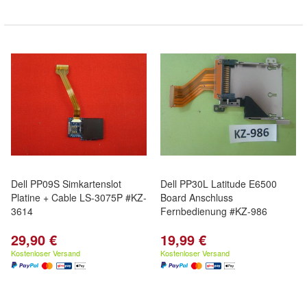
Dell PP09S Simkartenslot
Dell PP30L Latitude E6500
Platine + Cable LS-3075P #KZ-
Board Anschluss
3614
Fernbedienung #KZ-986
29,90 €
19,99 €
Kostenloser Versand
Kostenloser Versand