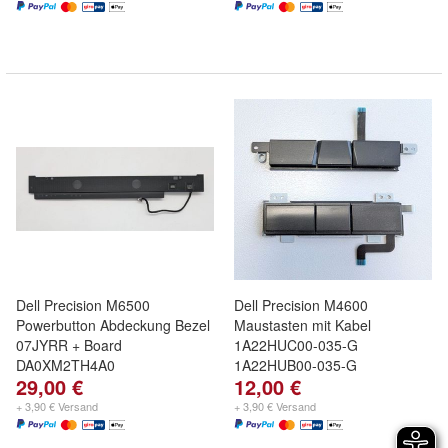
Dell Precision M6500
Dell Precision M4600
Powerbutton Abdeckung Bezel
Maustasten mit Kabel
07JYRR + Board
1A22HUC00-035-G
DA0XM2TH4A0
1A22HUB00-035-G
29,00 €
12,00 €
+ 3,90 € Versand
+ 3,90 € Versand