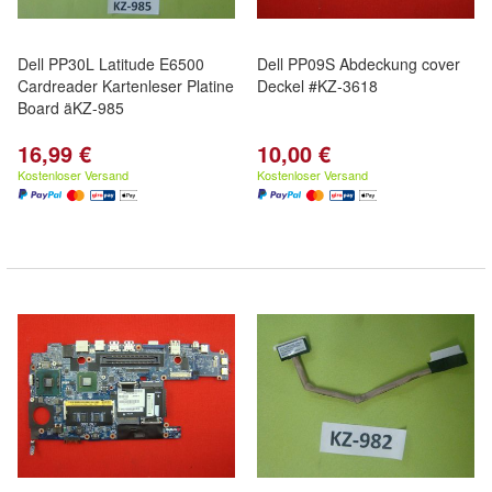
Dell PP30L Latitude E6500
Dell PP09S Abdeckung cover
Cardreader Kartenleser Platine
Deckel #KZ-3618
Board äKZ-985
16,99 €
10,00 €
Kostenloser Versand
Kostenloser Versand