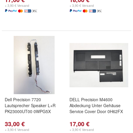
+ 3,90 € Versand
+ 3,90 € Versand
Dell Precision 7720
DELL Precision M4600
Lautsprecher Speaker L+R
Abdeckung Unter Gehäuse
PK23000UT00 0WPG5X
Service Cover Door 0H62FX
33,00 €
17,00 €
+ 3,90 € Versand
+ 3,90 € Versand