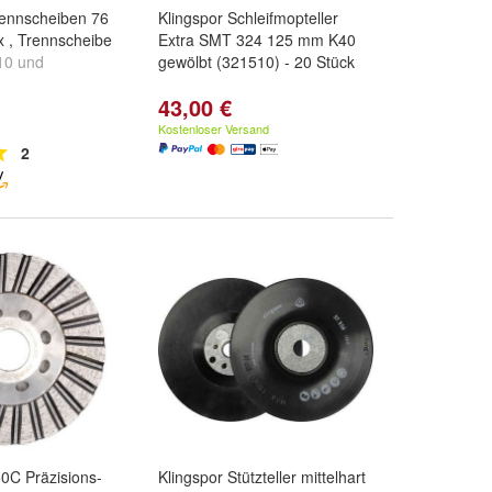
rennscheiben 76
Klingspor Schleifmopteller
ox , Trennscheibe
Extra SMT 324 125 mm K40
10
und
gewölbt (321510) - 20 Stück
43,00 €
Kostenloser Versand
2
0C Präzisions-
Klingspor Stützteller mittelhart