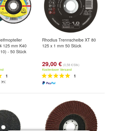
eifmopteller
Rhodius Trennscheibe XT 80
24 125 mm K40
125 x 1 mm 50 Stück
10) - 50 Stück
29,00 €
(0,58 €/Stk)
and
Kostenloser Versand
1
1