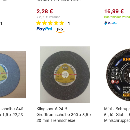
2,28 €
16,99 €
+ 2,00 € Versand
Kostenloser Vers
1
1
nscheibe A46
Klingspor A 24 R
Mini - Schrup
x 1,9 x 22,23
Großtrennscheibe 300 x 3,5 x
6 , für Stahl , 
20 mm Trennscheibe
Minischrupps