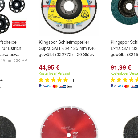
pfscheibe
Klingspor Schleifmopteller
Klingspor Schl
ür Estrich,
Supra SMT 624 125 mm K40
Extra SMT 3
acke usw...
gewölbt (322772) - 20 Stück
gewölbt (3215
125mm CR-SP
44,95 €
91,99 €
CW 125mm
5
und
+
Kostenloser Versand
Kostenloser Vers
4
1