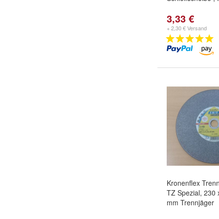
3,33 €
+ 2,30 € Versand
Kronenflex Tren
TZ Spezial, 230 
mm Trennjäger