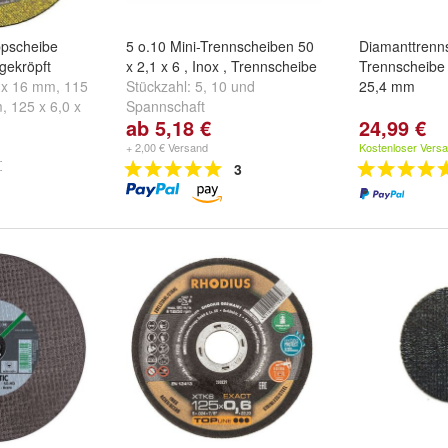
ppscheibe
5 o.10 Mini-Trennscheiben 50
Diamanttrenn
 gekröpft
x 2,1 x 6 , Inox , Trennscheibe
Trennscheib
0 x 16 mm
,
115
Stückzahl:
5
,
10
und
25,4 mm
m
,
125 x 6,0 x
Spannschaft
ab 5,18 €
24,99 €
eitere ...
+ 2,00 € Versand
Kostenloser Vers
3