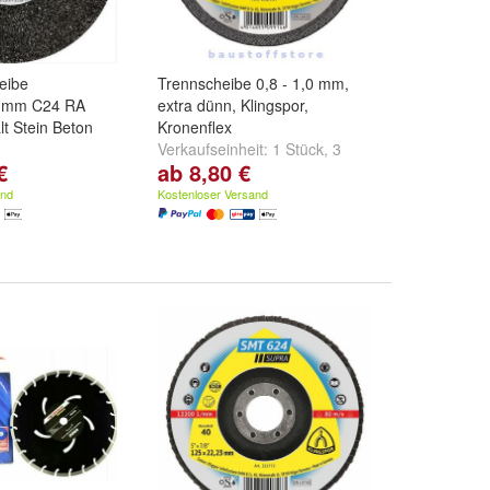
eibe
Trennscheibe 0,8 - 1,0 mm,
4 mm C24 RA
extra dünn, Klingspor,
lt Stein Beton
Kronenflex
Verkaufseinheit:
1 Stück
,
3
€
ab 8,80 €
ück
,
5 Stück
und
Stück
,
5 Stück
und
weitere ...
and
Kostenloser Versand