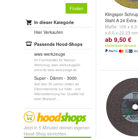
Finden
Klingspor Schru
Stahl A 24 Extra
In dieser Kategorie
Maße:
100 x 6,
Hier Verkaufen
x 6,0 x 22,23 m
ab 9,50 €
22,23 mm
und
w
Passende Hood-Shops
Kostenloser Versand
wws-werkzeuge
Ihr Fachhändler für Marken-
Werkzeug. wws-werkzeuge24-
store.de wws-werkzeuge.de
Super - Dämm - 3000
Seit über 50 Jahren stellen wir
Dämmelemente zur Kälte - und
Wärmedämmung her. Qualität hat
eben Bestand! ...
Jetzt in 5 Minuten deinen eigenen
Hood-Shop einrichten.