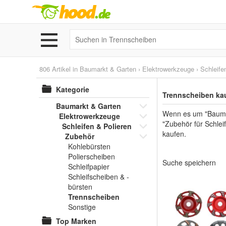
806 Artikel in
Baumarkt & Garten
›
Elektrowerkzeuge
›
Schleife
Kategorie
Trennscheiben ka
Baumarkt & Garten
Wenn es um "Baumar
Elektrowerkzeuge
"Zubehör für Schlei
Schleifen & Polieren
kaufen.
Zubehör
Kohlebürsten
Polierscheiben
Suche speichern
Schleifpapier
Schleifscheiben & -
bürsten
Trennscheiben
Sonstige
Top Marken