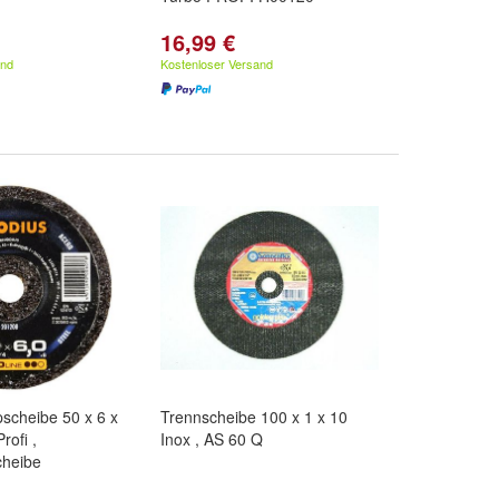
16,99 €
and
Kostenloser Versand
pscheibe 50 x 6 x
Trennscheibe 100 x 1 x 10
Profi ,
Inox , AS 60 Q
cheibe