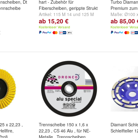
nscheiben, Dt
hart - Zubehör für
Turbo Diamant
ennscheibe
Fiberscheiben, gerippte Strukt
Premium zum 
Artikel:
115 M 14
und
125 M
Maße:
Ø100 
ab 15,20 €
ab 85,00 
 mm
und
350 x
14
Ø115 x 22,2
22,23 mm
un
Kostenloser Versand
Kostenloser Vers
25 x 22,23 ,
Trennscheibe 150 x 1,6 x
Diamant Schle
ellfire,
22,23 , CS 46 Alu , für NE-
Schleifteller
Profi
Metalle , Trennscheiben