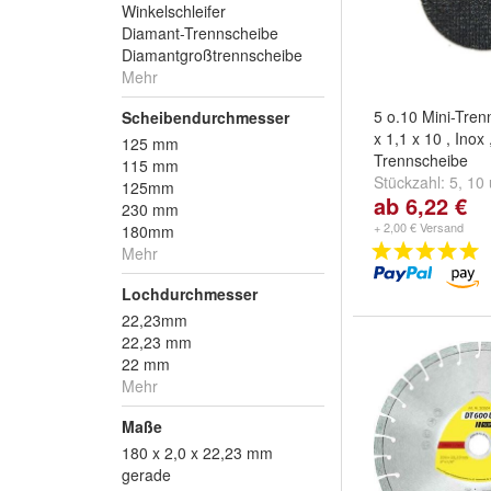
Winkelschleifer
Diamant-Trennscheibe
Diamantgroßtrennscheibe
Mehr
5 o.10 Mini-Tre
Scheibendurchmesser
x 1,1 x 10 , Inox 
125 mm
Trennscheibe
115 mm
Stückzahl:
5
,
10
125mm
ab 6,22 €
Spannschaft
230 mm
+ 2,00 € Versand
180mm
Mehr
Lochdurchmesser
22,23mm
22,23 mm
22 mm
Mehr
Maße
180 x 2,0 x 22,23 mm
gerade