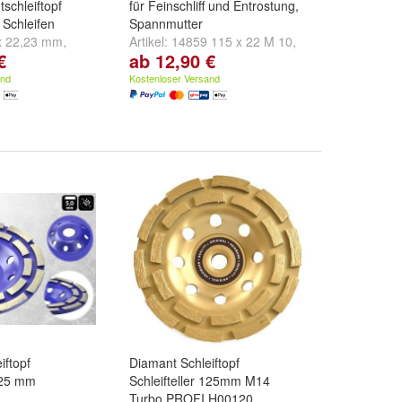
schleiftopf
für Feinschliff und Entrostung,
Schleifen
Spannmutter
x 22,23 mm
,
Artikel:
14859 115 x 22 M 10
,
€
ab 12,90 €
3 mm
,
Ø125 x
14835 125 x 22 M 14
und
d
weitere ...
14838 115 x 22 M 14
and
Kostenloser Versand
iftopf
Diamant Schleiftopf
 125 mm
Schleifteller 125mm M14
Turbo PROFI H00120