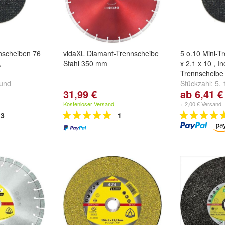
nnscheiben 76
vidaXL Diamant-Trennscheibe
5 o.10 Mini-T
,
Stahl 350 mm
x 2,1 x 10 , In
Trennscheibe
und
Stückzahl:
5
,
31,99 €
ab 6,41 €
Spannschaft
Kostenloser Versand
+ 2,00 € Versand
3
1