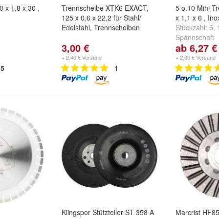
 x 1,8 x 30 ,
Trennscheibe XTK6 EXACT,
5 o.10 Mini-T
125 x 0,6 x 22,2 für Stahl/
x 1,1 x 6 , In
Edelstahl, Trennscheiben
Stückzahl:
5
,
Spannschaft
3,00 €
ab 6,27 €
+ 2,40 € Versand
+ 2,00 € Versand
5
1
Klingspor Stützteller ST 358 A
Marcrist HF85