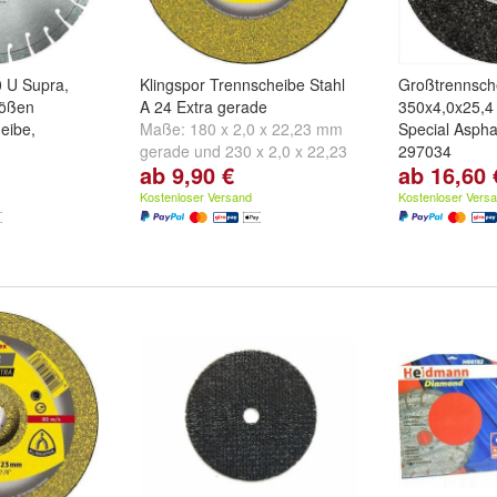
0 U Supra,
Klingspor Trennscheibe Stahl
Großtrennsch
rößen
A 24 Extra gerade
350x4,0x25,
eibe,
Maße:
180 x 2,0 x 22,23 mm
Special Aspha
gerade
und
230 x 2,0 x 22,23
297034
ab 9,90 €
ab 16,60 
,23 mm
,
125 x
mm gerade
Auswahl:
1 St
x 22,23 mm
10 Stück
Kostenloser Versand
Kostenloser Vers