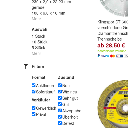
230 x 2,0 x 22,23 mm
gerade
100 x 6,0 x 16 mm
Mehr
Klingspor DT 60
verschiedene G
Auswahl
Diamanttrennsch
1 Stück
Trennscheibe
10 Stück
ab 28,50 €
Maße:
115 x 22
5 Stück
22,23 mm
,
150 
Kostenloser Versand
Mehr
und
weitere ...
Filtern
Format
Zustand
Auktionen
Neu
Sofortkauf
Wie neu
Sehr gut
Verkäufer
Gut
Gewerblich
Akzeptabel
Privat
Überholt
Defekt