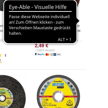
rennscheiben 76
Fächerscheibe braun 125mm
ox ,
Winkelschleifer Schleifscheibe
Korn 40, 60, 80, 120
10
und
Korn:
40
,
60
,
80
und
weitere ...
2,49 €
+ 5,95 € Versand
1