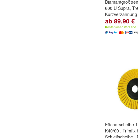
Diamantgroßtren
600 U Supra, Tr
Kurzverzahnung
ab 89,90 €
Maße:
300 x 20
20 mm
Kostenloser Versand
Fächerscheibe 1
K40/60 , Trimfix H
Schleifscheibe , 