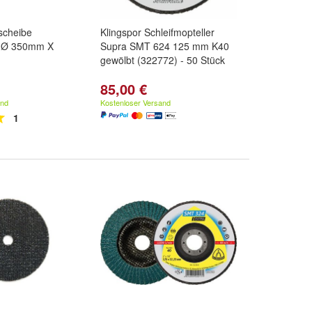
scheibe
Klingspor Schleifmopteller
e Ø 350mm X
Supra SMT 624 125 mm K40
gewölbt (322772) - 50 Stück
85,00 €
and
Kostenloser Versand
1