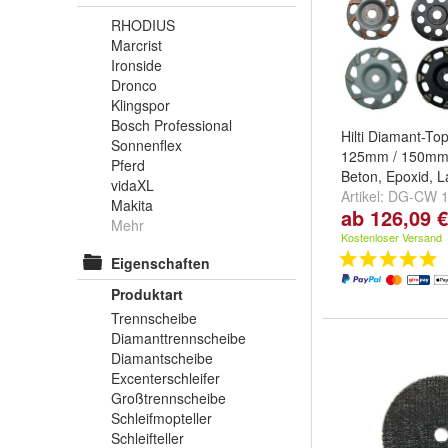
RHODIUS
Marcrist
Ironside
Dronco
Klingspor
Bosch Professional
Hilti Diamant-To
Sonnenflex
125mm / 150mm f
Pferd
Beton, Epoxid, L
vidaXL
Artikel:
DG-CW 
Makita
ab 126,09 €
# 2055145
,
DG-
Mehr
AP-SP # 205515
Kostenloser Versand
Eigenschaften
Produktart
Trennscheibe
Diamanttrennscheibe
Diamantscheibe
Excenterschleifer
Großtrennscheibe
Schleifmopteller
Schleifteller