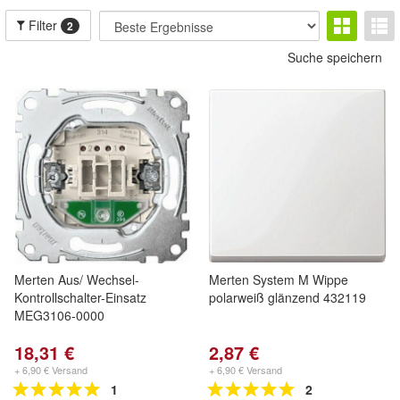
Filter
2
Suche speichern
Merten Aus/ Wechsel-
Merten System M Wippe
Kontrollschalter-Einsatz
polarweiß glänzend 432119
MEG3106-0000
18,31 €
2,87 €
+ 6,90 € Versand
+ 6,90 € Versand
1
2