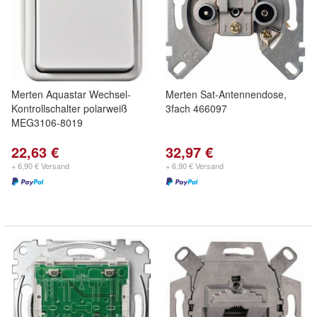
Merten Aquastar Wechsel-
Merten Sat-Antennendose,
Kontrollschalter polarweiß
3fach 466097
MEG3106-8019
22,63 €
32,97 €
+ 6,90 € Versand
+ 6,90 € Versand