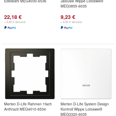
Edelstahl MEG4030-6536
Jalousie Wippe Lotosweiß
MEG3855-6035
22,18 €
9,23 €
+ 6,90 € Versand
+ 6,90 € Versand
Merten D-Life Rahmen 1fach
Merten D-Life System Design
Anthrazit MEG4010-6534
Kontroll Wippe Lotosweiß
MEG3320-6035