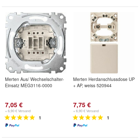
Merten Aus/ Wechselschalter-
Merten Herdanschlussdose UP
Einsatz MEG3116-0000
+ AP, weiss 520944
7,05 €
7,75 €
+ 6,90 € Versand
+ 6,90 € Versand
1
1