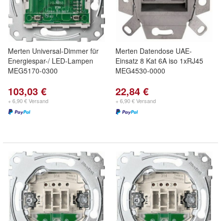
Merten Universal-Dimmer für
Merten Datendose UAE-
Energiespar-/ LED-Lampen
Einsatz 8 Kat 6A iso 1xRJ45
MEG5170-0300
MEG4530-0000
103,03 €
22,84 €
+ 6,90 € Versand
+ 6,90 € Versand