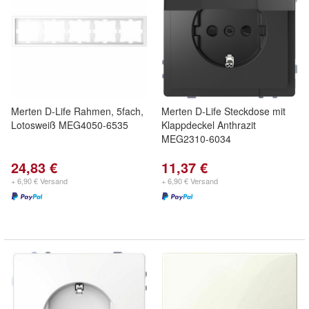
Merten D-Life Rahmen, 5fach,
Merten D-Life Steckdose mit
Lotosweiß MEG4050-6535
Klappdeckel Anthrazit
MEG2310-6034
24,83 €
11,37 €
+ 6,90 € Versand
+ 6,90 € Versand