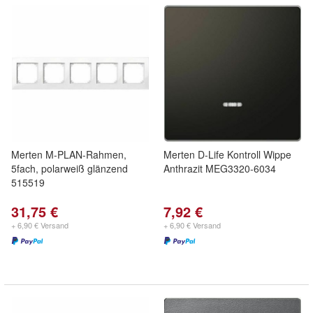
Merten M-PLAN-Rahmen,
Merten D-Life Kontroll Wippe
5fach, polarweiß glänzend
Anthrazit MEG3320-6034
515519
31,75 €
7,92 €
+ 6,90 € Versand
+ 6,90 € Versand