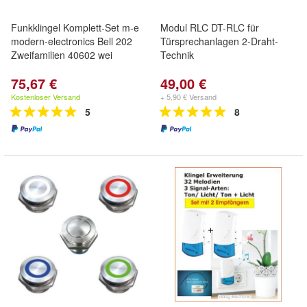
Funkklingel Komplett-Set m-e
Modul RLC DT-RLC für
modern-electronics Bell 202
Türsprechanlagen 2-Draht-
Zweifamilien 40602 wei
Technik
75,67 €
49,00 €
Kostenloser Versand
+ 5,90 € Versand
5
8