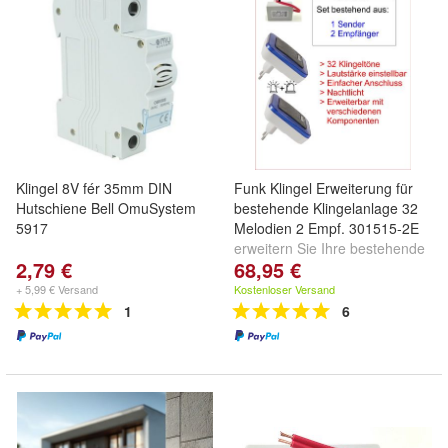
Klingel 8V fér 35mm DIN
Funk Klingel Erweiterung für
Hutschiene Bell OmuSystem
bestehende Klingelanlage 32
5917
Melodien 2 Empf. 301515-2E
erweitern Sie Ihre bestehende
2,79 €
68,95 €
Klingel per Funk Gong
+ 5,99 € Versand
Kostenloser Versand
1
6