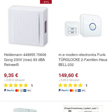
- 41%
Heidemann 449955 70606
m-e modern-electronics Funk-
Gong 230V (max) 83 dBA
TÜRGLOCKE 2-Familien-Haus
Reinweiß
BELL-232
9,35 €
149,60 €
+ 5,95 € Versand
+ 5,95 € Versand
1
1