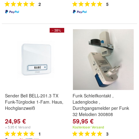
2
5
- 38%
Sender Bell BELL-201.3 TX
Funk Schleifkontakt ,
Funk-Türglocke 1-Fam. Haus,
Ladenglocke ,
Hochglanzweiß
Durchgangsmelder per Funk
32 Melodien 300808
24,95 €
59,95 €
+ 5,95 € Versand
Kostenloser Versand
1
3