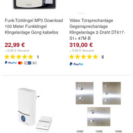
Funk-Türklingel MP3 Download
Video Türsprechanlage
100 Meter Funkklingel
Gegensprechanlage
Klingelanlage Gong kabellos
Klingelanlage 2-Draht DT617-
S1+ 47M-B
22,99 €
319,00 €
+ 6,90 € Versand
+ 5,90 € Versand
1
5