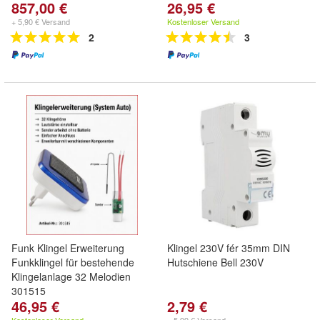
857,00 €
26,95 €
+ 5,90 € Versand
Kostenloser Versand
2
3
Funk Klingel Erweiterung
Klingel 230V fér 35mm DIN
Funkklingel für bestehende
Hutschiene Bell 230V
Klingelanlage 32 Melodien
301515
46,95 €
2,79 €
erweitern Sie Ihre bestehende
Klingel per Funk Gong