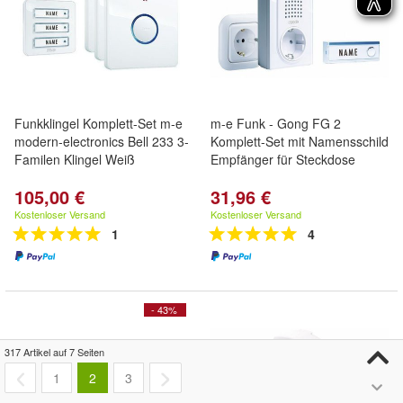
Funkklingel Komplett-Set m-e
m-e Funk - Gong FG 2
modern-electronics Bell 233 3-
Komplett-Set mit Namensschild
Familen Klingel Weiß
Empfänger für Steckdose
105,00 €
31,96 €
Kostenloser Versand
Kostenloser Versand
1
4
- 43%
317 Artikel auf 7 Seiten
1
2
3