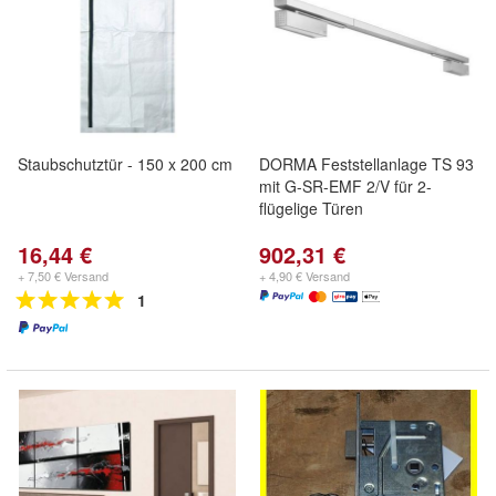
Staubschutztür - 150 x 200 cm
DORMA Feststellanlage TS 93
mit G-SR-EMF 2/V für 2-
flügelige Türen
16,44 €
902,31 €
+ 7,50 € Versand
+ 4,90 € Versand
1