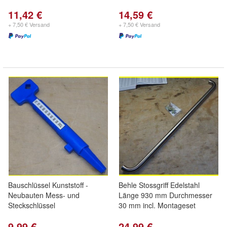
11,42 €
14,59 €
+ 7,50 € Versand
+ 7,50 € Versand
Bauschlüssel Kunststoff -
Behle Stossgriff Edelstahl
Neubauten Mess- und
Länge 930 mm Durchmesser
Steckschlüssel
30 mm incl. Montageset
9,99 €
24,99 €