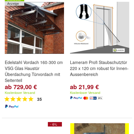
Anzeige
Edelstahl Vordach 160-300 cm
Lamera® Profi Staubschutztür
VSG Glas Haustür
220 x 120 cm robust für Innen-
Überdachung Türvordach mit
Aussenbereich
Seitenteil
ab 729,00 €
ab 21,99 €
Edelstahl Glasvordach für die
Haustür – modern, langlebig &
Kostenloser Versand
Kostenloser Versand
optional Seitenteil
35
- 6%