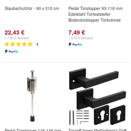
Staubschutztür - 90 x 210 cm
Pedal Türstopper 93-118 mm
Edelstahl Türfeststeller
Bodentürstopper Türbremse
22,43 €
7,49 €
+ 7,50 € Versand
+ 4,70 € Versand
1
Pedal Türstopper 118-146 mm
Türgriff Innen Mattschwarz Griff