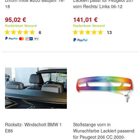
chrom mitte w205 Baujahr 14-
Lackiert passt für Peugeot 207
18
vorn Rechts/ Links 06-12
95,02 €
141,01 €
Kostenloser Versand
Kostenloser Versand
6
13
Rücksitz- Windschott BMW 1
Stoßstange vorn in
E88
Wunschfarbe Lackiert passend
für Peugeot 206 CC 2000-