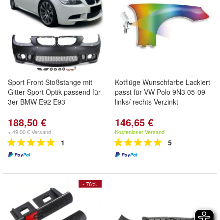
Sport Front Stoßstange mit
Kotflüge Wunschfarbe Lackiert
Gitter Sport Optik passend für
passt für VW Polo 9N3 05-09
3er BMW E92 E93
links/ rechts Verzinkt
188,50 €
146,65 €
+ 49,00 € Versand
Kostenloser Versand
1
5
- 76%