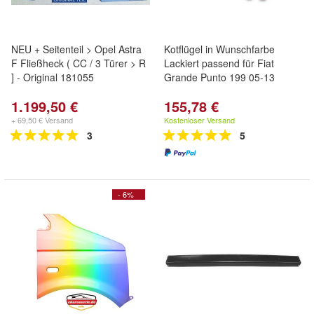
NEU + Seitenteil > Opel Astra
Kotflügel in Wunschfarbe
F Fließheck ( CC / 3 Türer > R
Lackiert passend für Fiat
] - Original 181055
Grande Punto 199 05-13
1.199,50 €
155,78 €
+ 69,50 € Versand
Kostenloser Versand
3
5
- 6%