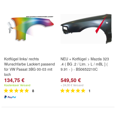
Kotflügel links/ rechts
NEU + Kotflügel > Mazda 323
Wunschfarbe Lackiert passend
.4 ( BG .2 / Lim. > L / mBL ] (
für VW Passat 3BG 00-03 mit
9.91 - ) - BS0652210C
loch
134,75 €
549,50 €
Kostenloser Versand
+ 24,00 € Versand
8
1