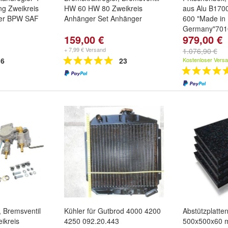
ng Zweikreis
HW 60 HW 80 Zweikreis
aus Alu B170
er BPW SAF
Anhänger Set Anhänger
600 "Made in
Germany"701
159,00 €
979,00 €
+ 7,99 € Versand
1.076,90 €
6
23
Kostenloser Vers
, Bremsventil
Kühler für Gutbrod 4000 4200
Abstützplatte
ikreis
4250 092.20.443
500x500x60