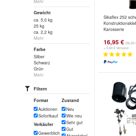
Mehr
Gewicht
Sikaflex 252 sc
ca. 5,0 kg
Konstruktionskleb
25 kg
Karosserie
ca. 2,2 kg
Mehr
16,95 €
(56,50 €
+ 5,60 € Versand
Farbe
Silber
Schwarz
Grün
Mehr
Filtern
Format
Zustand
Auktionen
Neu
Sofortkauf
Wie neu
Sehr gut
Verkäufer
Gut
Gewerblich
Akzeptabel