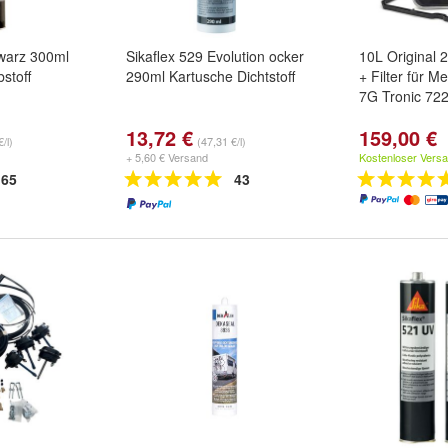
hwarz 300ml
Sikaflex 529 Evolution ocker
10L Original 
stoff
290ml Kartusche Dichtstoff
+ Filter für 
7G Tronic 722
13,72 €
159,00 €
/l)
(47,31 €/l)
+ 5,60 € Versand
Kostenloser Vers
65
43