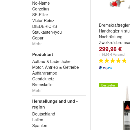
No-Name
Corzelius
SF-Filter
Victor Reinz
Bremskraftregler
DIEDERICHS
Handregler 4 stuf
Staukasten4you
Nachrüstung
Copar
Zweikreisbremsa
Mehr
299,98 €
Produktart
+ 16,99 € Versand
Aufbau & Ladefläche
Motor, Antrieb & Getriebe
Auffahrrampe
Gepäcknetz
Bremskeile
Bestseller
Mehr
Herstellungsland und -
region
Deutschland
Italien
Spanien