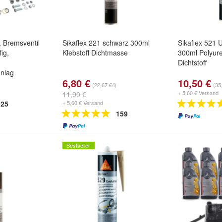
, Bremsventil
Sikaflex 221 schwarz 300ml
Sikaflex 521 
ig,
Klebstoff Dichtmasse
300ml Polyure
Dichtstoff
nlag
6,80 €
10,50 €
(22,67 €/l)
(35,
+ 5,60 € Versand
11,90 €
25
+ 5,60 € Versand
159
Bestseller