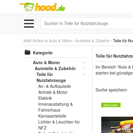
3646 Artikel in
Auto & Motor
›
Autoteile & Zubehör
›
Teile für N
Kategorie
Teile für Nutzfahr
Auto & Motor
Im Bereich "Auto & 
Autoteile & Zubehör
starten bei günstig
Teile für
Nutzfahrzeuge
An- & Aufbauteile
Suche speichern
Antrieb & Motor
Elektrik
Innenaustattung &
Bestseller
Fahrerhaus
Karosserieteile
Lichter & Leuchten für
NFZ