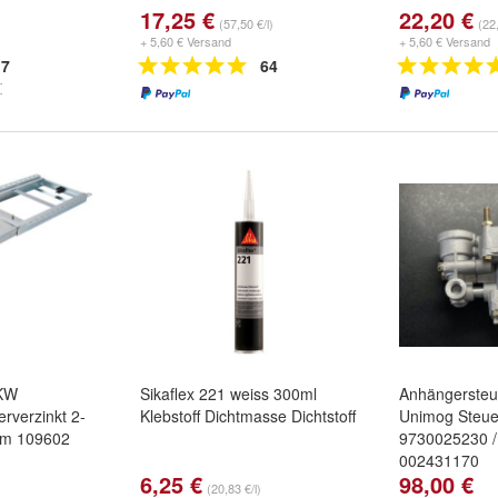
17,25 €
22,20 €
(57,50 €/l)
(22,
+ 5,60 € Versand
+ 5,60 € Versand
7
64
LKW
Sikaflex 221 weiss 300ml
Anhängersteu
erverzinkt 2-
Klebstoff Dichtmasse Dichtstoff
Unimog Steuer
form 109602
9730025230 /
002431170
6,25 €
98,00 €
(20,83 €/l)