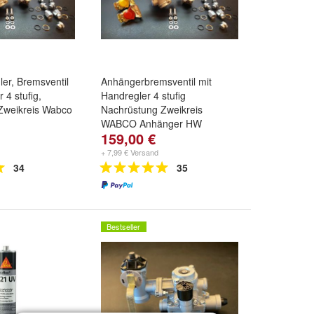
ler, Bremsventil
Anhängerbremsventil mit
 4 stufig,
Handregler 4 stufig
Zweikreis Wabco
Nachrüstung Zweikreis
WABCO Anhänger HW
159,00 €
+ 7,99 € Versand
34
35
Bestseller