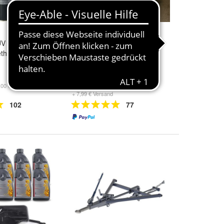
UV schwarz
Anhängerbremsventil mit
than Hybrid
Löserventil M22 / M16 - 4
stufig Handregler Zweikreis
115,00 €
00 €/l)
+ 7,99 € Versand
102
77