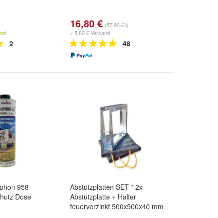
16,80 €
(57,93 €/l)
and
+ 5,60 € Versand
2
48
phon 958
Abstützplatten SET * 2x
hutz Dose
Abstützplatte + Halter
feuerverzinkt 500x500x40 mm