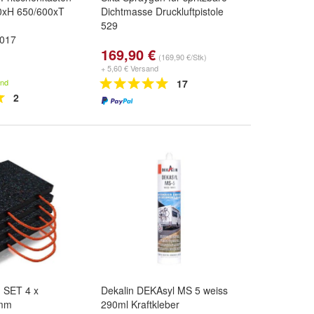
0xH 650/600xT
Dichtmasse Druckluftpistole
529
017
169,90 €
(169,90 €/Stk)
+ 5,60 € Versand
and
17
2
n SET 4 x
Dekalin DEKAsyl MS 5 weiss
 mm
290ml Kraftkleber