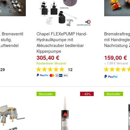
, Bremsventil
Chapel FLEXePUMP Hand-
Bremskraftreg
stufig,
Hydraulikpumpe mit
mit Handregler
Luftwendel
Akkuschrauber bedienbar
Nachrüstung 
Kipperpumpe
305,40 €
159,00 €
Kostenloser Versand
+ 7,99 € Versand
29
12
Bestseller
- 43%
Bestseller