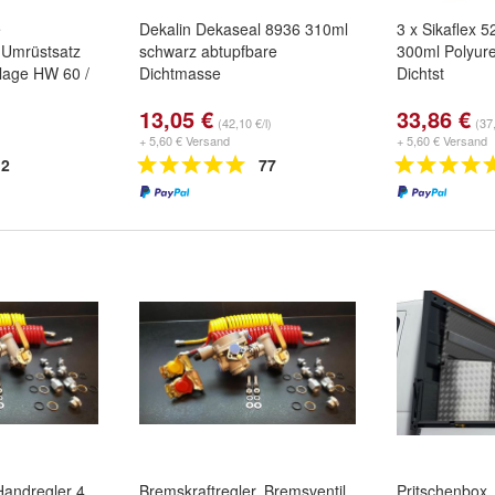
e
Dekalin Dekaseal 8936 310ml
3 x Sikaflex 
 Umrüstsatz
schwarz abtupfbare
300ml Polyure
lage HW 60 /
Dichtmasse
Dichtst
13,05 €
33,86 €
(42,10 €/l)
(37,
+ 5,60 € Versand
+ 5,60 € Versand
2
77
Handregler 4
Bremskraftregler, Bremsventil
Pritschenbox,