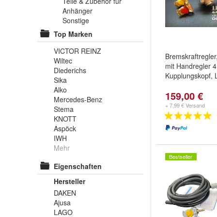
Teile & Zubehör für
Anhänger
Sonstige
Top Marken
VICTOR REINZ
Bremskraftregler
Wiltec
mit Handregler 4 
Diederichs
Kupplungskopf, 
Sika
Alko
159,00 €
Mercedes-Benz
+ 7,99 € Versand
Stema
KNOTT
Aspöck
IWH
Mehr
Bestseller
Eigenschaften
Hersteller
DAKEN
Ajusa
LAGO