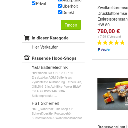
Privat
Überholt
Zweikreisbrems
Defekt
Druckluftbremse
Einkreisbremsan
HW 80
Finden
780,00 €
+ 7,99 € Versand
In dieser Kategorie
Hier Verkaufen
Passende Hood-Shops
Y&U Batterietechnik
Hier finden Sie z.B: 12LCP-36
Ersatzakku AGM Batterie als
Zyklenfeste Ausführung - 12V/36Ah,
GEL51913 intAct-Bike-Power BMW
mit ABS 12V/21Ah 300A
Spitzenprodukt, ...
HST Sicherheit
HST_Sicherheit - Ihr Shop für
Schweißgeräte, Poolzubehör,
Kunstpflanzen & Wohnmobilzubehör
Bremsventil mit 