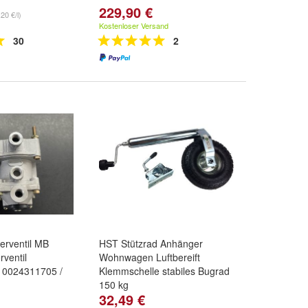
229,90 €
20 €/l)
Kostenloser Versand
30
2
erventil MB
HST Stützrad Anhänger
ventil
Wohnwagen Luftbereift
 0024311705 /
Klemmschelle stabiles Bugrad
150 kg
32,49 €