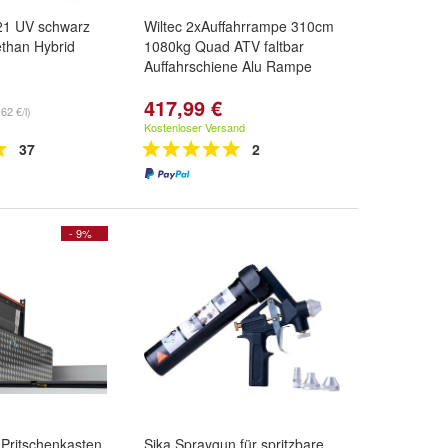
521 UV schwarz
Wiltec 2xAuffahrrampe 310cm
than Hybrid
1080kg Quad ATV faltbar
Auffahrschiene Alu Rampe
417,99 €
62 €/l)
Kostenloser Versand
37
2
- 9%
 Pritschenkasten
Sika Spraygun für spritzbare