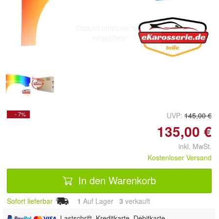
Doppelt antippen zum
vergrößern
- 7%
UVP:
145,00 €
135,00 €
inkl. MwSt.
Kostenloser Versand
In den Warenkorb
Sofort lieferbar
1
Auf Lager
3
 verkauft
, Lastschrift, Kreditkarte, Debitkarte,