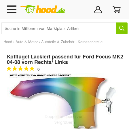
Hood
›
Auto & Motor
›
Autoteile & Zubehör
›
Karosserieteile
Kotflügel Lackiert passend für Ford Focus MK2
04-08 vorn Rechts/ Links
6
Doppelt antippen zum
vergrößern