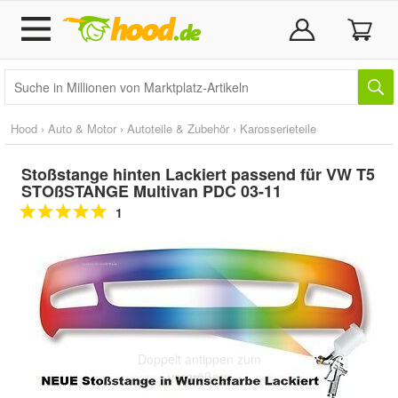
Hood
›
Auto & Motor
›
Autoteile & Zubehör
›
Karosserieteile
Stoßstange hinten Lackiert passend für VW T5
STOßSTANGE Multivan PDC 03-11
1
Doppelt antippen zum
vergrößern