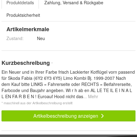
Produktdetails
Zahlung, Versand & Rückgabe
Produktsicherheit
Artikelmerkmale
Zustand:
Neu
Kurzbeschreibung
*
Ein Neuer und in Ihrer Farbe frisch Lackierter Kotflügel vorn passend
für Skoda Fabia (6Y2 6Y3 6Y5) Limo Kombi Bj. 1999-2007 Nach
dem Kauf bitte LINKS = Fahrerseite oder RECHTS = Beifahrerseite,
Farbcode und Baujahr angeben. Wi r h ab en AL LE TE IL E I N A L
L EN FA R B E N ! Euroauf Hood nicht das
... Mehr
* maschinell aus der Artikelbeschreibung erstellt
Artikelbeschreibung anzeigen