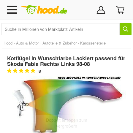
Hood
›
Auto & Motor
›
Autoteile & Zubehör
›
Karosserieteile
Kotflügel in Wunschfarbe Lackiert passend für
Skoda Fabia Rechts/ Links 98-08
8
Doppelt antippen zum
vergrößern