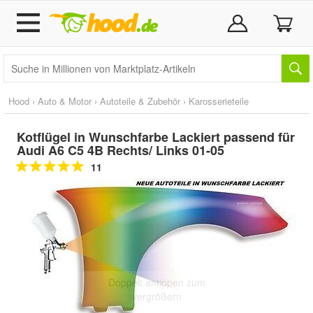
Hood
›
Auto & Motor
›
Autoteile & Zubehör
›
Karosserieteile
Kotflügel in Wunschfarbe Lackiert passend für
Audi A6 C5 4B Rechts/ Links 01-05
11
Doppelt antippen zum
vergrößern