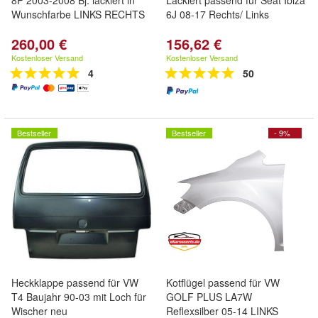
8P 2003-2008 Bj. lackiert in
Lackiert passend für Seat Ibiza
Wunschfarbe LINKS RECHTS
6J 08-17 Rechts/ Links
260,00 €
156,62 €
Kostenloser Versand
Kostenloser Versand
4
50
Bestseller
Bestseller
- 9%
Heckklappe passend für VW
Kotflügel passend für VW
T4 Baujahr 90-03 mit Loch für
GOLF PLUS LA7W
Wischer neu
Reflexsilber 05-14 LINKS