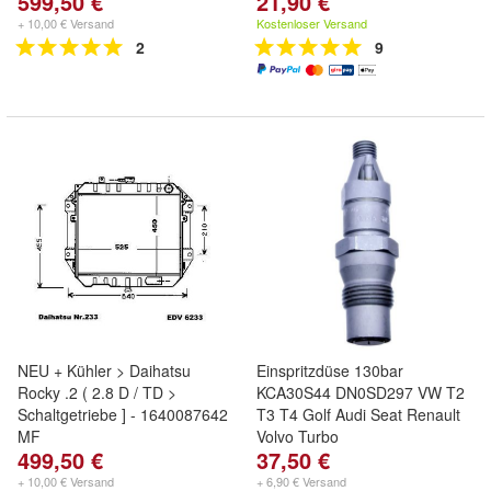
599,50 €
21,90 €
+ 10,00 € Versand
Kostenloser Versand
2
9
NEU + Kühler > Daihatsu
Einspritzdüse 130bar
Rocky .2 ( 2.8 D / TD >
KCA30S44 DN0SD297 VW T2
Schaltgetriebe ] - 1640087642
T3 T4 Golf Audi Seat Renault
MF
Volvo Turbo
499,50 €
37,50 €
+ 10,00 € Versand
+ 6,90 € Versand