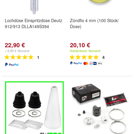
Lochdüse Einspritzdüse Deutz
Zündfix 4 mm (100 Stück/
912/913 DLLA149S394
Dose)
22,90 €
20,10 €
+ 6,90 € Versand
Kostenloser Versand
1
4