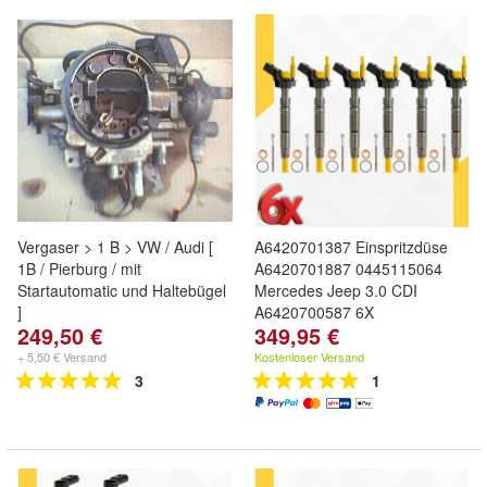
Vergaser > 1 B > VW / Audi [
A6420701387 Einspritzdüse
1B / Pierburg / mit
A6420701887 0445115064
Startautomatic und Haltebügel
Mercedes Jeep 3.0 CDI
]
A6420700587 6X
249,50 €
349,95 €
+ 5,50 € Versand
Kostenloser Versand
3
1