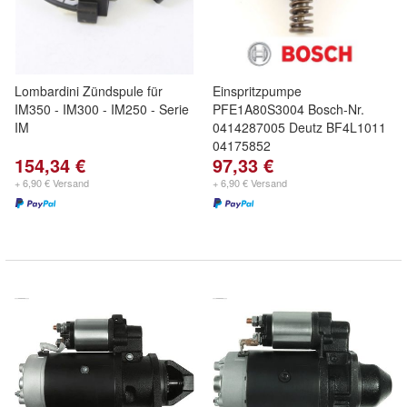
Lombardini Zündspule für
Einspritzpumpe
IM350 - IM300 - IM250 - Serie
PFE1A80S3004 Bosch-Nr.
IM
0414287005 Deutz BF4L1011
04175852
154,34 €
97,33 €
+ 6,90 € Versand
+ 6,90 € Versand