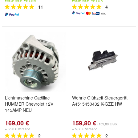
Kostenloser Versand
Kostenloser Versand
11
4
Lichtmaschine Cadillac
Wehrle Glühzeit Steuergerät
HUMMER Chevrolet 12V
A4515450432 K-GZE HW
145AMP NEU
169,00 €
159,80 €
(159,80 €/Stk)
+ 6,90 € Versand
+ 5,60 € Versand
2
2