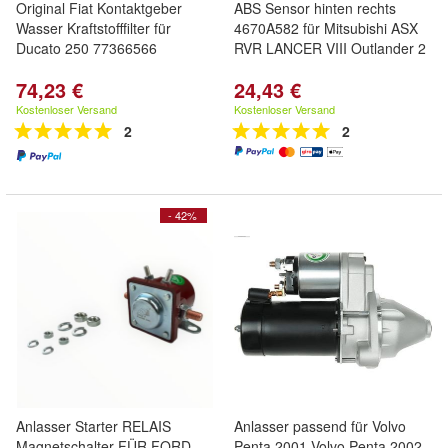
Original Fiat Kontaktgeber
ABS Sensor hinten rechts
Wasser Kraftstofffilter für
4670A582 für Mitsubishi ASX
Ducato 250 77366566
RVR LANCER VIII Outlander 2
74,23 €
24,43 €
Kostenloser Versand
Kostenloser Versand
2
2
- 42%
Anlasser Starter RELAIS
Anlasser passend für Volvo
Magnetschalter FÜR FORD
Penta 2001 Volvo Penta 2002