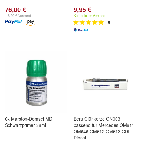
76,00 €
9,95 €
+ 6,90 € Versand
Kostenloser Versand
8
6x Marston-Domsel MD
Beru Glühkerze GN003
Schwarzprimer 38ml
passend für Mercedes OM611
OM646 OM612 OM613 CDI
Diesel