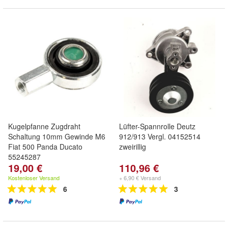
Kugelpfanne Zugdraht
Lüfter-Spannrolle Deutz
Schaltung 10mm Gewinde M6
912/913 Vergl. 04152514
Fiat 500 Panda Ducato
zweirillig
55245287
19,00 €
110,96 €
Kostenloser Versand
+ 6,90 € Versand
6
3