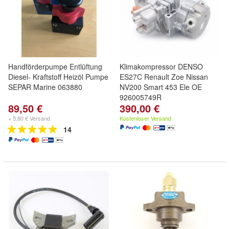
Handförderpumpe Entlüftung
Klimakompressor DENSO
Diesel- Kraftstoff Heizöl Pumpe
ES27C Renault Zoe Nissan
SEPAR Marine 063880
NV200 Smart 453 Ele OE
926005749R
89,50 €
390,00 €
+ 5,80 € Versand
Kostenloser Versand
14