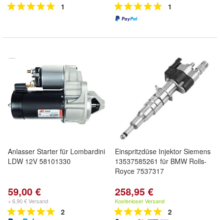
1
1
Anlasser Starter für Lombardini
Einspritzdüse Injektor Siemens
LDW 12V 58101330
13537585261 für BMW Rolls-
Royce 7537317
59,00 €
258,95 €
+ 6,90 € Versand
Kostenloser Versand
2
2