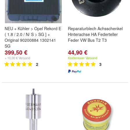
NEU + Kühler > Opel Rekord E
Reparaturblech Achsschenkel
( 1.8 / 2.0 / N/ S > SG ] +
Hinterachse HA Federteller
Original 90200884 1302141
Feder VW Bus T2 T3
SG
399,50 €
44,90 €
+ 10,00 € Versand
Kostenloser Versand
2
3