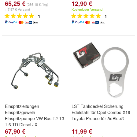
65,25 €
12,90 €
(286,18 € / kg)
+ 7,97 € Versand
Kostenloser Versand
1
1
Einspritzleitungen
LST Tankdeckel Sicherung
Einspritzgeweih
Edelstahl für Opel Combo X19
Einspritzpumpe VW Bus T2 T3
Toyota Proace für AdBlue®
1.6 TD Diesel JX
67,90 €
11,99 €