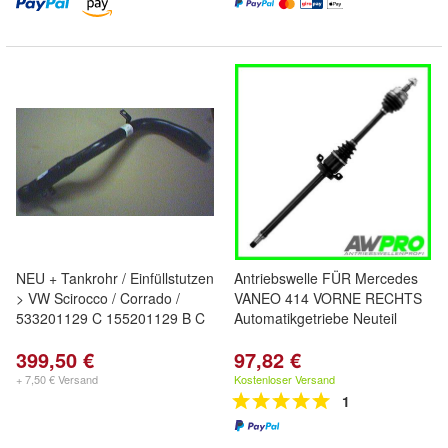
NEU + Tankrohr / Einfüllstutzen
Antriebswelle FÜR Mercedes
> VW Scirocco / Corrado /
VANEO 414 VORNE RECHTS
533201129 C 155201129 B C
Automatikgetriebe Neuteil
399,50 €
97,82 €
+ 7,50 € Versand
Kostenloser Versand
1