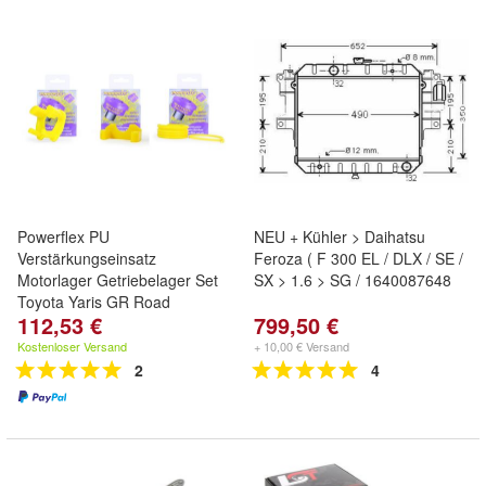
Powerflex PU
NEU + Kühler > Daihatsu
Verstärkungseinsatz
Feroza ( F 300 EL / DLX / SE /
Motorlager Getriebelager Set
SX > 1.6 > SG / 1640087648
Toyota Yaris GR Road
112,53 €
799,50 €
Kostenloser Versand
+ 10,00 € Versand
2
4