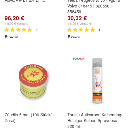
Volvo/VW LT 2.4 D/TD
Vetus/Peugeot/Volvo - Vgl. Nr.
Volvo 818445 | 826550 |
858459
96,20 €
30,32 €
+ 6,90 € Versand
+ 6,90 € Versand
1
1
Zündfix 5 mm (100 Stück/
Toralin Anticarbon Kolbenring-
Dose)
Reiniger Kolben Spraydose
320 ml