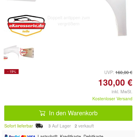
Doppelt antippen zum
vergrößern
- 19%
UVP:
160,00 €
130,00 €
inkl. MwSt.
Kostenloser Versand
In den Warenkorb
Sofort lieferbar
3
Auf Lager
2
 verkauft
, Lastschrift, Kreditkarte, Debitkarte,