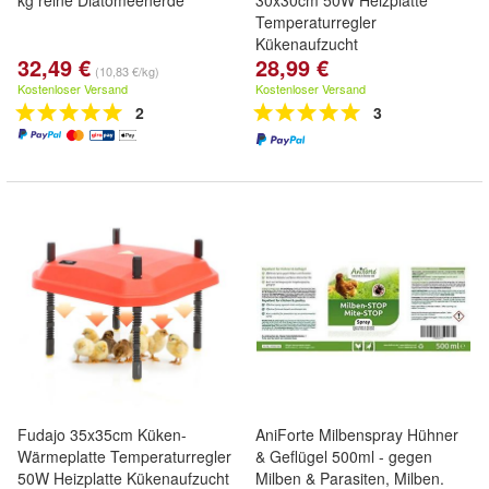
kg reine Diatomeenerde
30x30cm 50W Heizplatte
Temperaturregler
Kükenaufzucht
32,49 €
28,99 €
(10,83 €/kg)
Kostenloser Versand
Kostenloser Versand
2
3
Fudajo 35x35cm Küken-
AniForte Milbenspray Hühner
Wärmeplatte Temperaturregler
& Geflügel 500ml - gegen
50W Heizplatte Kükenaufzucht
Milben & Parasiten, Milben.