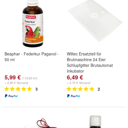
Beaphar - Federkur Paganol -
Wiltec Ersatzteil für
50 ml
Brutmaschine 24 Eier
Schlupfgitter Brutautomat
Inkubator
5,99 €
6,49 €
(119,80 €/l)
+ 4,90 € Versand
+ 4,70 € Versand
3
2