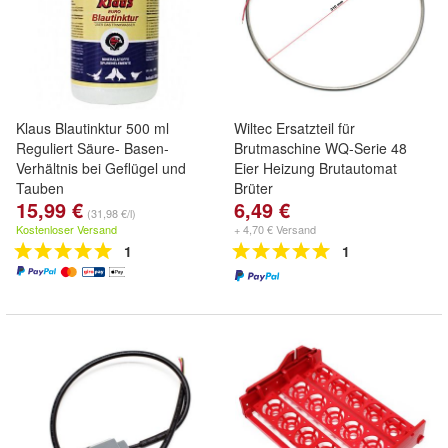
Klaus Blautinktur 500 ml
Wiltec Ersatzteil für
Reguliert Säure- Basen-
Brutmaschine WQ-Serie 48
Verhältnis bei Geflügel und
Eier Heizung Brutautomat
Tauben
Brüter
15,99 €
6,49 €
(31,98 €/l)
Kostenloser Versand
+ 4,70 € Versand
1
1