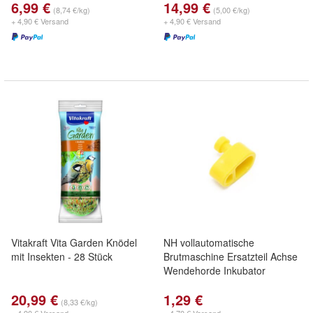
6,99 €
14,99 €
(8,74 €/kg)
(5,00 €/kg)
+ 4,90 € Versand
+ 4,90 € Versand
Vitakraft Vita Garden Knödel
NH vollautomatische
mit Insekten - 28 Stück
Brutmaschine Ersatzteil Achse
Wendehorde Inkubator
20,99 €
1,29 €
(8,33 €/kg)