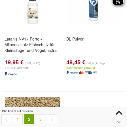
Latanis NV17 Forte -
BL Pulver
Milbenschutz Flohschutz für
Kleinsäuger und Vögel, Extra
19,95 €
48,45 €
(399,00 €/l)
(76,90 € / kg)
+ 4,90 € Versand
Kostenloser Versand
132 Artikel auf 3 Seiten
1
2
3