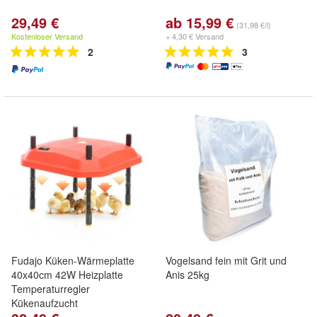
29,49 €
ab 15,99 €
(31,98 €/l)
Kostenloser Versand
+ 4,30 € Versand
2
3
Fudajo Küken-Wärmeplatte
Vogelsand fein mit Grit und
40x40cm 42W Heizplatte
Anis 25kg
Temperaturregler
Kükenaufzucht