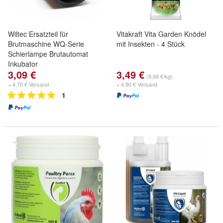
Wiltec Ersatzteil für
Vitakraft Vita Garden Knödel
Brutmaschine WQ-Serie
mit Insekten - 4 Stück
Schierlampe Brutautomat
Inkubator
3,09 €
3,49 €
(9,69 €/kg)
+ 4,70 € Versand
+ 4,90 € Versand
1