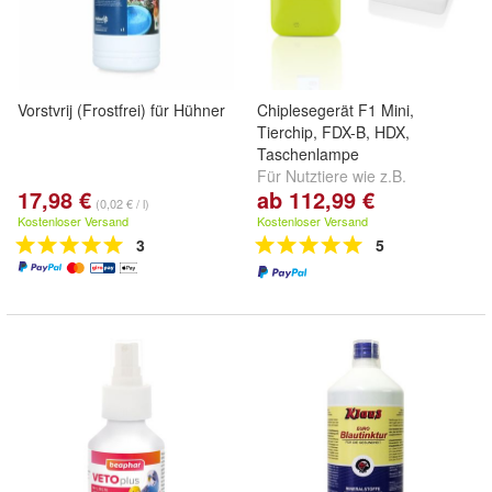
Vorstvrij (Frostfrei) für Hühner
Chiplesegerät F1 Mini,
Tierchip, FDX-B, HDX,
Taschenlampe
Für Nutztiere wie z.B.
17,98 €
ab 112,99 €
Schweine, Schafe, Ziegen und
(0,02 € / l)
Haus- und Kleintiere
Kostenloser Versand
Kostenloser Versand
3
5