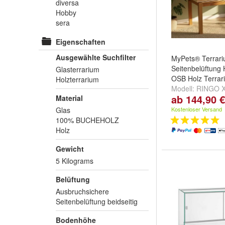
diversa
Hobby
sera
Eigenschaften
Ausgewählte Suchfilter
MyPets® Terrar
Seitenbelüftung 
Glasterrarium
OSB Holz Terrar
Holzterrarium
Modell:
RINGO 
ab 144,90 €
Material
RINGO XL BIG
Glas
Kostenloser Versand
100% BUCHEHOLZ
Holz
Gewicht
5 Kilograms
Belüftung
Ausbruchsichere
Seitenbelüftung beidseitig
Bodenhöhe