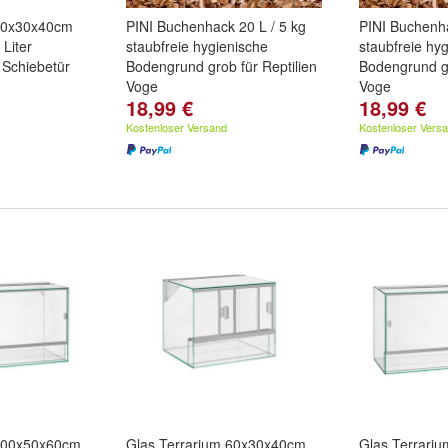
 50x30x40cm
PINI Buchenhack 20 L / 5 kg
PINI Buchenha
 Liter
staubfreie hygienische
staubfreie hy
 Schiebetür
Bodengrund grob für Reptilien
Bodengrund gr
Voge
Voge
18,99 €
18,99 €
Kostenloser Versand
Kostenloser Vers
 100x50x60cm
Glas Terrarium 60x30x40cm
Glas Terrari