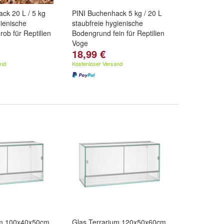
ck 20 L / 5 kg
PINI Buchenhack 5 kg / 20 L
gienische
staubfreie hygienische
ob für Reptilien
Bodengrund fein für Reptilien
Voge
18,99 €
and
Kostenloser Versand
um 100x40x50cm
Glas Terrarium 120x50x60cm