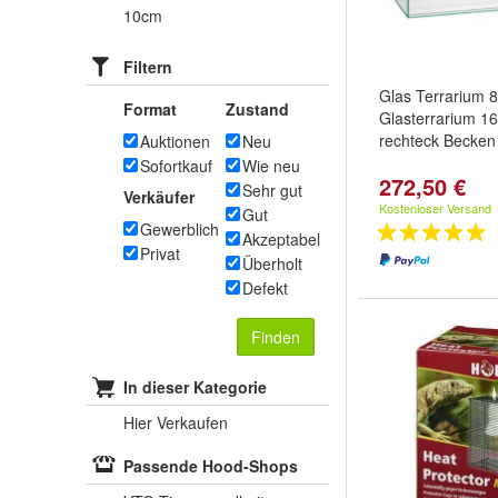
10cm
Filtern
Glas Terrarium
Format
Zustand
Glasterrarium 16
rechteck Becken
Auktionen
Neu
Sofortkauf
Wie neu
272,50 €
Sehr gut
Verkäufer
Kostenloser Versand
Gut
Gewerblich
Akzeptabel
Privat
Überholt
Defekt
Finden
In dieser Kategorie
Hier Verkaufen
Passende Hood-Shops