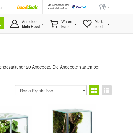
Mit Sicherheit bei
en
Hood einkaufen
Anmelden
Waren-
Merk-
Mein Hood
korb
zettel
iengestaltung" 20 Angebote. Die Angebote starten bei