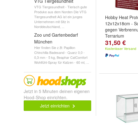
VTG Tiergesundheit
VTG Tiergesundheit - Tierisch gute
Produke aus dem Norden Die VTG
Tiergesundheit AG ist ein junges
Hobby Heat Prote
Unternehmen mit Sitz in
12x12x18cm - Sc
Norddeutschland, ...
gegen Verbrenn
Zoo und Gartenbedarf
Terrarium
31,50 €
München
Hier finden Sie z.B: Papillon
Kostenloser Versand
Chinchilla Badesand - Quarz 0,0 -
0,3 mm - 5 kg, Beaphar CatComfort
Wohlfühl-Spray für Katzen - 60 ml, ...
Jetzt in 5 Minuten deinen eigenen
Hood-Shop einrichten.
Jetzt einrichten