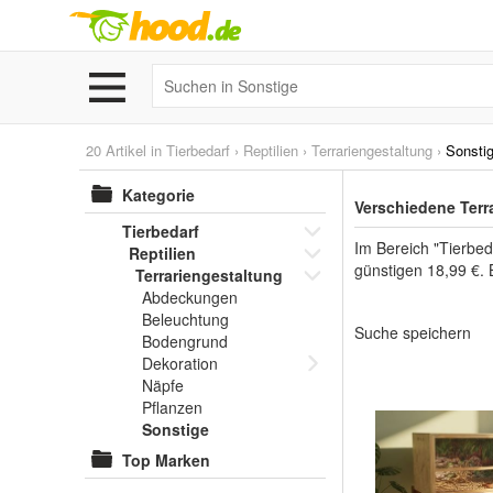
20 Artikel in
Tierbedarf
›
Reptilien
›
Terrariengestaltung
›
Sonsti
Kategorie
Verschiedene Terr
Tierbedarf
Im Bereich "Tierbed
Reptilien
günstigen 18,99 €. 
Terrariengestaltung
Abdeckungen
Beleuchtung
Suche speichern
Bodengrund
Dekoration
Näpfe
Pflanzen
Sonstige
Top Marken