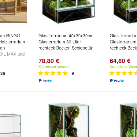
ium RINGO
Glas Terrarium 40x30x30cm
Glas Terrari
Holzterrarium
Glasterrarium 36 Liter
Glasterrarium
ien
rechteck Becken Schiebetür
rechteck Beck
XXL MAX
und
78,80 €
64,80 €
Kostenloser Versand
Kostenloser Vers
36
9