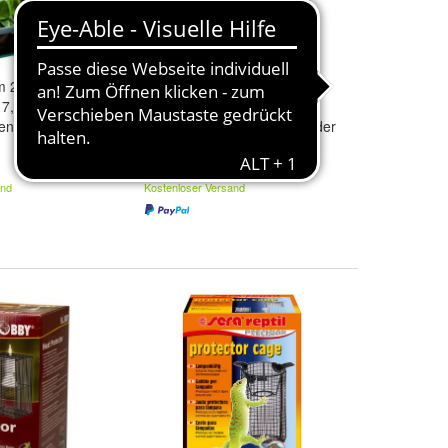
um 20x15x25cm
Glas Terrarium 25x30x30cm
7,5 Liter
Glasterrarium 22,5 Liter
n Falltür Spider
Spinnen Becken Falltür Spider
70,60 €
and
Kostenloser Versand