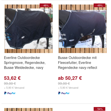
- 46%
- 49%
Everline Outdoordecke
Busse Outdoordecke mit
Springmove, Regendecke,
Fleecefutter, Everline
Busse Weidedecke, navy
Regendecke navy-reflect
53,62 €
ab 50,27 €
99,00 €
99,00 €
+ 5,90 € Versand
+ 5,90 € Versand
- 54%