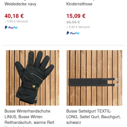
Weidedecke navy
Kinderreithose
40,18 €
15,09 €
+ 5,90 € Versand
36,90 €
+ 5,90 € Versand
Busse Winterhandschuhe
Busse Sattelgurt TEXTIL-
LINUS, Busse Winter-
LONG, Sattel Gurt, Bauchgurt,
Reithandschuh, warme Reit
schwarz