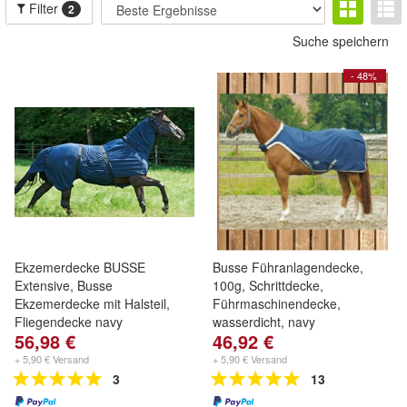
Filter
2
Suche speichern
- 48%
Ekzemerdecke BUSSE
Busse Führanlagendecke,
Extensive, Busse
100g, Schrittdecke,
Ekzemerdecke mit Halsteil,
Führmaschinendecke,
Fliegendecke navy
wasserdicht, navy
56,98 €
46,92 €
+ 5,90 € Versand
+ 5,90 € Versand
3
13