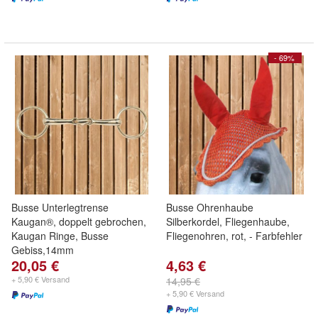
- 69%
Busse Unterlegtrense
Busse Ohrenhaube
Kaugan®, doppelt gebrochen,
Silberkordel, Fliegenhaube,
Kaugan Ringe, Busse
Fliegenohren, rot, - Farbfehler
Gebiss,14mm
20,05 €
4,63 €
+ 5,90 € Versand
14,95 €
+ 5,90 € Versand