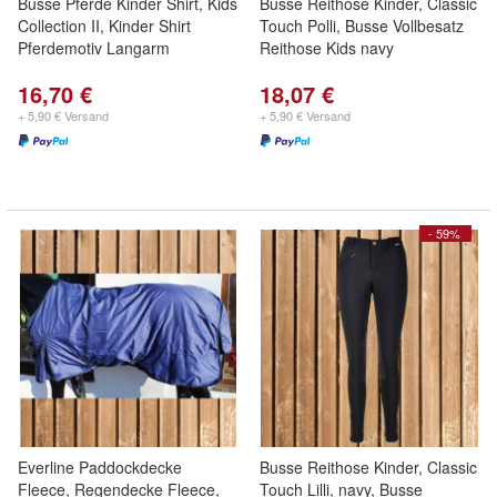
Busse Pferde Kinder Shirt, Kids
Busse Reithose Kinder, Classic
Collection II, Kinder Shirt
Touch Polli, Busse Vollbesatz
Pferdemotiv Langarm
Reithose Kids navy
16,70 €
18,07 €
+ 5,90 € Versand
+ 5,90 € Versand
- 59%
Everline Paddockdecke
Busse Reithose Kinder, Classic
Fleece, Regendecke Fleece,
Touch Lilli, navy, Busse