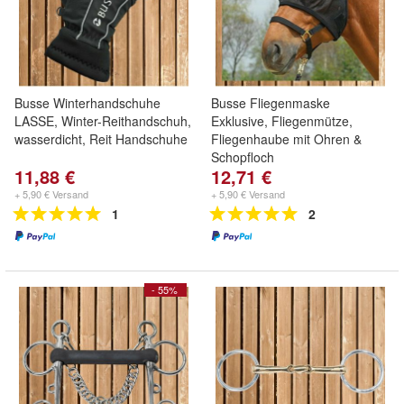
Busse Winterhandschuhe
Busse Fliegenmaske
LASSE, Winter-Reithandschuh,
Exklusive, Fliegenmütze,
wasserdicht, Reit Handschuhe
Fliegenhaube mit Ohren &
Schopfloch
11,88 €
12,71 €
+ 5,90 € Versand
+ 5,90 € Versand
1
2
- 55%