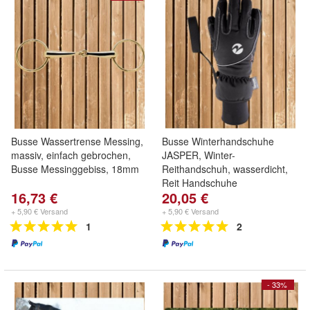
Busse Wassertrense Messing,
Busse Winterhandschuhe
massiv, einfach gebrochen,
JASPER, Winter-
Busse Messinggebiss, 18mm
Reithandschuh, wasserdicht,
Reit Handschuhe
16,73 €
20,05 €
+ 5,90 € Versand
+ 5,90 € Versand
1
2
- 33%