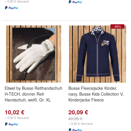
+ 5,90 € Versand
- 60%
Eliwel by Busse Reithandschuh
Busse Fleecejacke Kinder,
H-TECH, dünner Reit
navy, Busse Kids Collection V,
Handschuh, weiß, Gr. XL
Kinderjacke Fleece
10,02 €
20,09 €
+ 5,90 € Versand
49,95 €
+ 5,90 € Versand