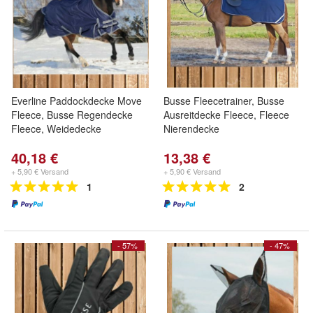
Everline Paddockdecke Move
Busse Fleecetrainer, Busse
Fleece, Busse Regendecke
Ausreitdecke Fleece, Fleece
Fleece, Weidedecke
Nierendecke
40,18 €
13,38 €
+ 5,90 € Versand
+ 5,90 € Versand
1
2
- 57%
- 47%