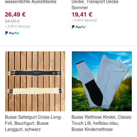
wasserdichte Ausreitdecke
Decke, Transport Decke
Sommer
26,49 €
19,41 €
+ 5,90 € Versand
54,95 €
+ 5,90 € Versand
Busse Sattelgurt Cross-Long-
Busse Reithose Kinder, Classic
Fell, Bauchgurt, Busse
Touch Lilli, hellblau-blau,
Langgurt, schwarz
Busse Kinderreithose