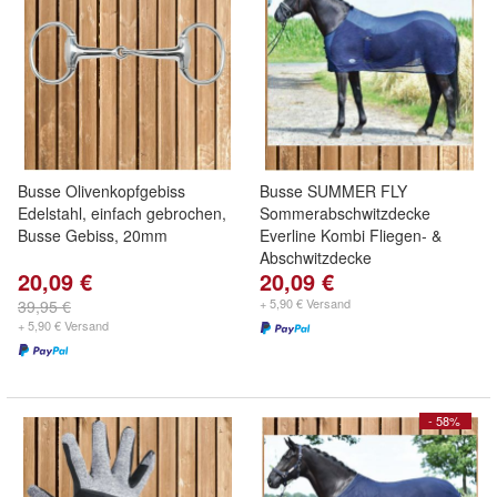
Busse Olivenkopfgebiss
Busse SUMMER FLY
Edelstahl, einfach gebrochen,
Sommerabschwitzdecke
Busse Gebiss, 20mm
Everline Kombi Fliegen- &
Abschwitzdecke
20,09 €
20,09 €
+ 5,90 € Versand
39,95 €
+ 5,90 € Versand
- 58%