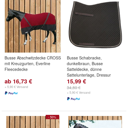
Busse Abschwitzdecke CROSS
Busse Schabracke,
mit Kreuzgurten, Everline
dunkelbraun, Busse
Fleecedecke
Satteldecke, dünne
Sattelunterlage, Dressur
ab 16,73 €
15,99 €
+ 5,90 € Versand
34,80 €
+ 5,90 € Versand
- 50%