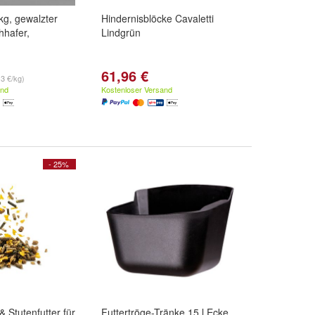
kg, gewalzter
Hindernisblöcke Cavaletti
hhafer,
Lindgrün
61,96 €
13 €/kg)
and
Kostenloser Versand
- 25%
 Stutenfutter für
Futtertröge-Tränke 15 l Ecke