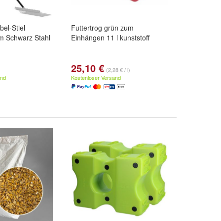
el-Stiel
Futtertrog grün zum
m Schwarz Stahl
Einhängen 11 l kunststoff
25,10 €
(2,28 € / l)
and
Kostenloser Versand