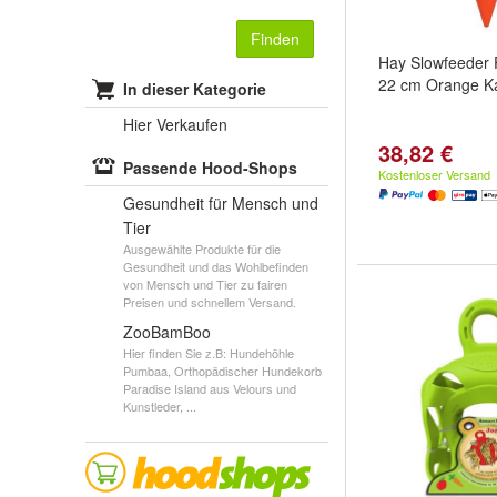
Finden
Hay Slowfeeder 
22 cm Orange Ka
In dieser Kategorie
Hier Verkaufen
38,82 €
Passende Hood-Shops
Kostenloser Versand
Gesundheit für Mensch und
Tier
Ausgewählte Produkte für die
Gesundheit und das Wohlbefinden
von Mensch und Tier zu fairen
Preisen und schnellem Versand.
ZooBamBoo
Hier finden Sie z.B: Hundehöhle
Pumbaa, Orthopädischer Hundekorb
Paradise Island aus Velours und
Kunstleder, ...