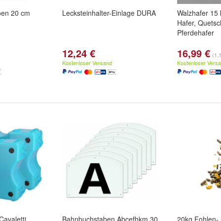
roen 20 cm
Lecksteinhalter-Einlage DURA
Walzhafer 15 
Hafer, Quetsc
Pferdehafer
12,24 €
16,99 €
(1,
Kostenloser Versand
Kostenloser Vers
Cavaletti
Bahnbuchstaben Abcefhkm 30
20kg Fohlen- &