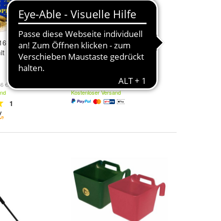
16 25kg
Hay Slowfeeder Fun & Flex
it Nackthafer
22cm Grüne Karotte
38,82 €
86 €/kg)
and
Kostenloser Versand
1