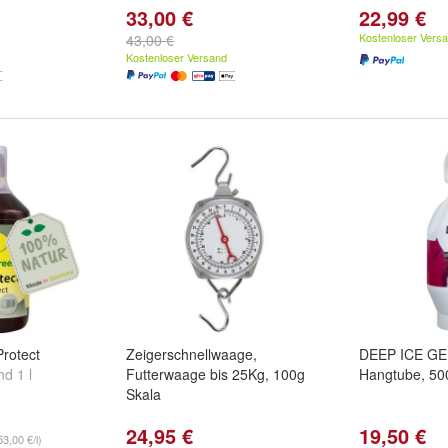
33,00 €
22,99 €
Kostenloser Vers
43,00 €
Kostenloser Versand
rotect
Zeigerschnellwaage,
DEEP ICE GE
nd
1 l
Futterwaage bis 25Kg, 100g
Hangtube, 50
Skala
24,95 €
19,50 €
53,00 €/l)