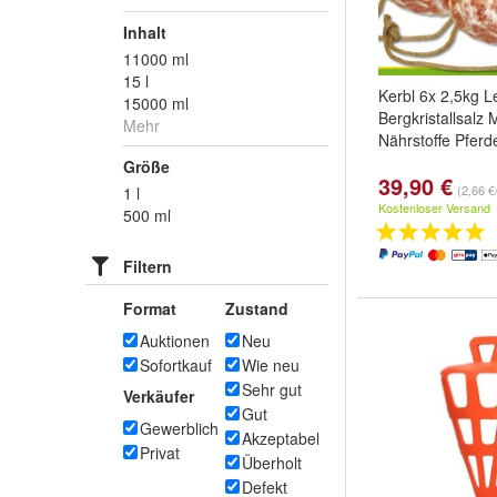
Inhalt
11000 ml
15 l
Kerbl 6x 2,5kg L
15000 ml
Bergkristallsalz 
Mehr
Nährstoffe Pferd
Größe
39,90 €
(2,66 €
1 l
Kostenloser Versand
500 ml
Filtern
Format
Zustand
Auktionen
Neu
Sofortkauf
Wie neu
Sehr gut
Verkäufer
Gut
Gewerblich
Akzeptabel
Privat
Überholt
Defekt