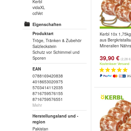
Kerbl
vidaXL
cdVet
Eigenschaften
Produktart
Kerbl 10x 1,75kg
aus Bergkristalls
Tröge, Tränken & Zubehör
Mineralien Nährs
Salzleckstein
Schutz vor Schimmel und
39,90 €
Sporen
(2,28 €
Kostenloser Versand
EAN
0788169420838
4018653020975
5703414112035
8716759576155
8716759576551
Mehr
Herstellungsland und -
region
Pakistan