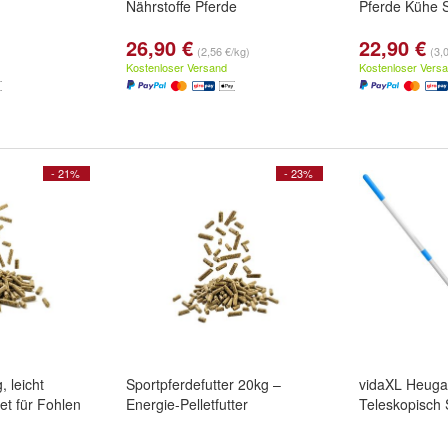
Nährstoffe Pferde
Pferde Kühe 
26,90 €
22,90 €
(2,56 €/kg)
(3,
Kostenloser Versand
Kostenloser Vers
- 21%
- 23%
, leicht
Sportpferdefutter 20kg –
vidaXL Heugab
et für Fohlen
Energie-Pelletfutter
Teleskopisch 