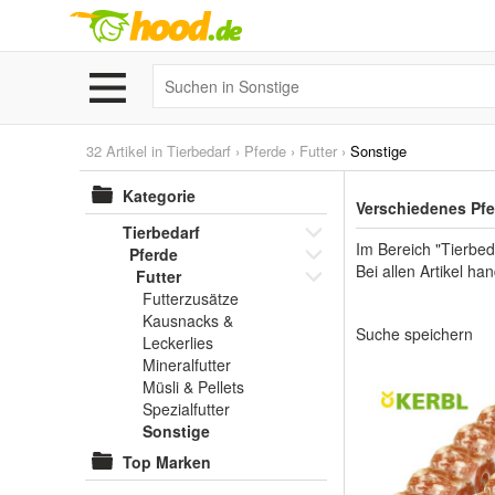
32 Artikel in
Tierbedarf
›
Pferde
›
Futter
›
Sonstige
Kategorie
Verschiedenes Pfe
Tierbedarf
Im Bereich "Tierbed
Pferde
Bei allen Artikel h
Futter
Futterzusätze
Kausnacks &
Suche speichern
Leckerlies
Mineralfutter
Müsli & Pellets
Spezialfutter
Sonstige
Top Marken