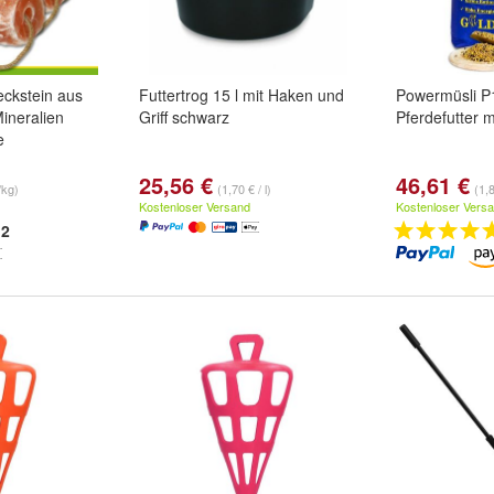
eckstein aus
Futtertrog 15 l mit Haken und
Powermüsli P
Mineralien
Griff schwarz
Pferdefutter m
e
25,56 €
46,61 €
/kg)
(1,70 € / l)
(1,
Kostenloser Versand
Kostenloser Vers
2