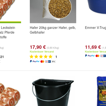
 Leckstein
Hafer 20kg ganzer Hafer, gelb,
Emmer V-Trug 
alz Pferde
Gelbhafer
toffe
17,90 €
11,69 €
/kg)
(0,90 €/kg)
(1,9
Kostenloser Versand
Kostenloser Vers
21
1