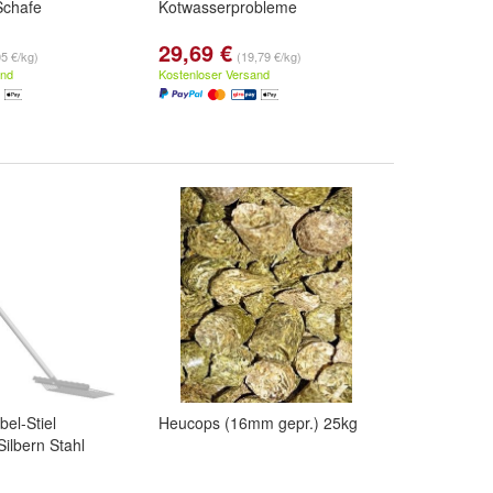
Schafe
Kotwasserprobleme
29,69 €
05 €/kg)
(19,79 €/kg)
and
Kostenloser Versand
el-Stiel
Heucops (16mm gepr.) 25kg
Silbern Stahl