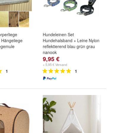
rperliege
Hundeleinen Set
e Hängeliege
Hundehalsband + Leine Nylon
iegemule
reflektierend blau grün grau
nanook
9,95 €
braun
,
caramell /
Farbe:
blau
,
grün
und
grau
d
weitere ...
+ 5,95 € Versand
1
1