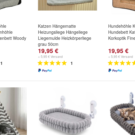
hle
Katzen Hängematte
Hundehöhle K
nhöhle
Heizungsliege Hängeliege
Hundebett Ka
zenbett Woody
Liegemulde Heizkörperliege
Korkoptik Fin
grau 50cm
19,95 €
19,95 €
+ 5,95 € Versand
+ 5,95 € Versand
1
1