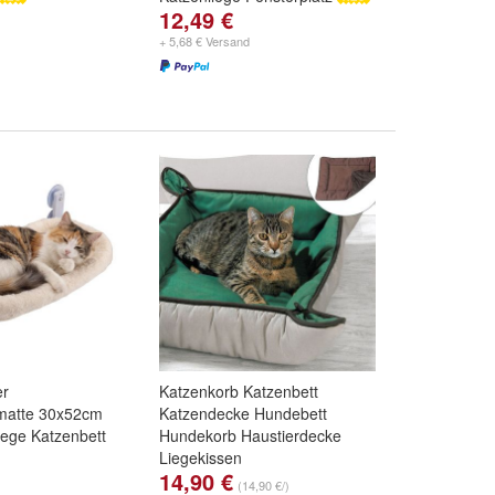
12,49 €
+ 5,68 € Versand
er
Katzenkorb Katzenbett
matte 30x52cm
Katzendecke Hundebett
iege Katzenbett
Hundekorb Haustierdecke
Liegekissen
14,90 €
Farbe:
braun
,
grün
und
grau
(14,90 €/)