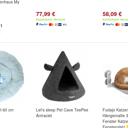
zenhaus My
77,99 €
58,09 €
Kostenloser Versand
Kostenloser Vers
1
ut 60 cm
Let's sleep Pet Cave TeePee
Fudajo Katzen
Antraciet
Hängematte 3
Fenster Katze
Fensterplatz