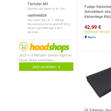
Tierfutter MV
Fudajo Katzenbe
Natürlich das Beste für Ihr Tier!
Schreibtisch 40
raeithels826
Katzenliege Kat
Hier finden Sie z.B: 11,90€/kg)
Sonnenblumenkerne gestreift 500 g
42,99 €
Wintervogel Wildvogel 3-fach
Kostenloser Versand
gereinigt, ...
Jetzt in 5 Minuten deinen eigenen
Hood-Shop einrichten.
Jetzt einrichten
QLS Katzen- Hu