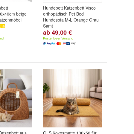
bett
Hundebett Katzenbett Visco
40x40cm beige
orthopädisch Pet Bed
Katzenmöbel
Hundesofa M-L Orange Grau
Samt
ab 49,00 €
Farbe:
Orange
und
Graubeige
and
Kostenloser Versand
atzenbett aus
QLS Kokosmatte 100x50 für