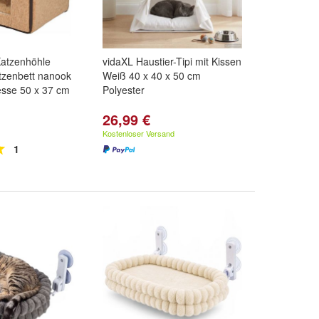
atzenhöhle
vidaXL Haustier-Tipi mit Kissen
tzenbett nanook
Weiß 40 x 40 x 50 cm
esse 50 x 37 cm
Polyester
26,99 €
Kostenloser Versand
1