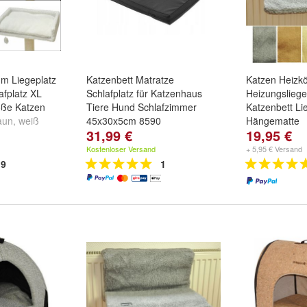
m Liegeplatz
Katzenbett Matratze
Katzen Heizkö
afplatz XL
Schlafplatz für Katzenhaus
Heizungslieg
oße Katzen
Tiere Hund Schlafzimmer
Katzenbett L
aun
,
weiß
45x30x5cm 8590
Hängematte
31,99 €
19,95 €
tere ...
Farbe:
beige
,
hellbraun
un
Kostenloser Versand
+ 5,95 € Versand
9
1