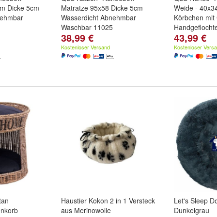
cm Dicke 5cm
Matratze 95x58 Dicke 5cm
Weide - 40x3
nehmbar
Wasserdicht Abnehmbar
Körbchen mit G
Waschbar 11025
Handgeflocht
38,99 €
43,99 €
Kostenloser Versand
Kostenloser Vers
tan
Haustier Kokon 2 in 1 Versteck
Let's Sleep D
enkorb
aus Merinowolle
Dunkelgrau