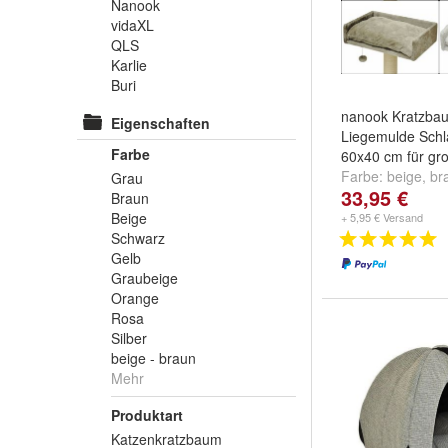
Nanook
vidaXL
QLS
Karlie
Buri
nanook Kratzbau
Eigenschaften
Liegemulde Schl
Farbe
60x40 cm für gr
Farbe:
beige
,
br
Grau
33,95 €
Teddyfell
und
wei
Braun
Beige
+ 5,95 € Versand
Schwarz
Gelb
Graubeige
Orange
Rosa
Silber
beige - braun
Mehr
Produktart
Katzenkratzbaum