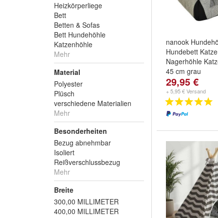
Heizkörperliege
Bett
Betten & Sofas
Bett Hundehöhle
nanook Hundehö
Katzenhöhle
Hundebett Katze
Mehr
Nagerhöhle Kat
45 cm grau
Material
29,95 €
Polyester
+ 5,95 € Versand
Plüsch
verschiedene Materialien
Mehr
Besonderheiten
Bezug abnehmbar
Isoliert
Reißverschlussbezug
Mehr
Breite
300,00 MILLIMETER
400,00 MILLIMETER