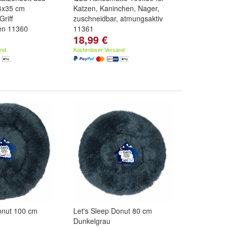
4x35 cm
Katzen, Kaninchen, Nager,
riff
zuschneidbar, atmungsaktiv
en 11360
11361
18,99 €
and
Kostenloser Versand
onut 100 cm
Let's Sleep Donut 80 cm
Dunkelgrau