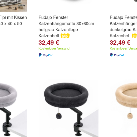
ipi mit Kissen
Fudajo Fenster
Fudajo Fenst
0 x 40 x 50
Katzenhängematte 30x60cm
Katzenhänge
hellgrau Katzenliege
dunkelgrau Ka
Katzenbett
Katzenbett
32,49 €
32,49 €
Kostenloser Versand
Kostenloser Vers