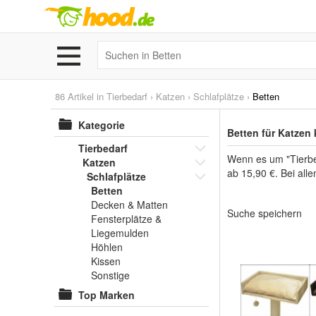
86 Artikel in
Tierbedarf
›
Katzen
›
Schlafplätze
›
Betten
Kategorie
Betten für Katzen
Tierbedarf
Wenn es um "Tierbed
Katzen
ab 15,90 €. Bei all
Schlafplätze
Betten
Decken & Matten
Suche speichern
Fensterplätze &
Liegemulden
Höhlen
Kissen
Sonstige
Top Marken