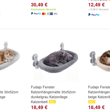
30,49 €
12,49 €
Kostenloser Versand
+ 5,68 € Versand
Fudajo Fenster
Fudajo Fenst
te 30x52cm
Katzenhängematte 30x52cm
Katzenhänge
iege
dunkelgrau Katzenliege
beige Katzenl
Katzenbett
18,49 €
18,49 €