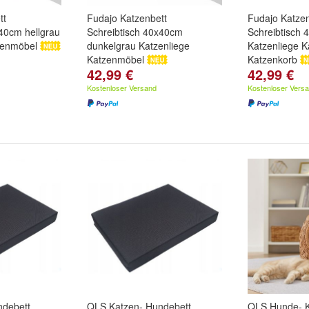
tt
Fudajo Katzenbett
Fudajo Katzen
x40cm hellgrau
Schreibtisch 40x40cm
Schreibtisch 
zenmöbel
dunkelgrau Katzenliege
Katzenliege 
Katzenmöbel
Katzenkorb
42,99 €
42,99 €
Kostenloser Versand
Kostenloser Vers
ndebett
QLS Katzen- Hundebett
QLS Hunde- K