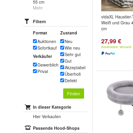
55 cm
Mehr
vidaXL Haustier-T
Filtern
Weiß und Grau 4
cm
Format
Zustand
27,99 €
Auktionen
Neu
Kostenloser Versand
Sofortkauf
Wie neu
Sehr gut
Verkäufer
Gut
Gewerblich
Akzeptabel
Privat
Überholt
Defekt
Finden
In dieser Kategorie
Hier Verkaufen
Passende Hood-Shops