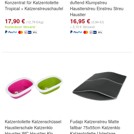
Konzentrat für Katzentoilette
duftend Klumpstreu
Tropical + Katzenstreuschaufel
Haustierstreu Einstreu Streu
Haustier
17,90 €
16,95 €
(12,79 €/kg)
(0,94 €/l)
Kostenloser Versand
+ 2,10 € Versand
Katzentoilette Katzenschüssel
Fudajo Katzenstreu Matte
Haustierschale Katzenklo
faltbar 75x55cm Katzenklo
Haustier-WC Haustier-Klo
Katzentoilette Unterlage