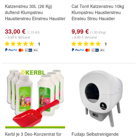
Katzenstreu 30L (26 Kg)
Cat Tonit Katzenstreu 10kg
duftend Klumpstreu
Klumpstreu Haustierstreu
Haustierstreu Einstreu Haustier
Einsteu Streu Haustier
33,00 €
9,99 €
(1,10 €/l)
(1,00 €/kg)
+ 6,90 € Versand
+ 6,90 € Versand
1
1
Kerbl je 3 Deo-Konzentrat für
Fudajo Selbstreinigende