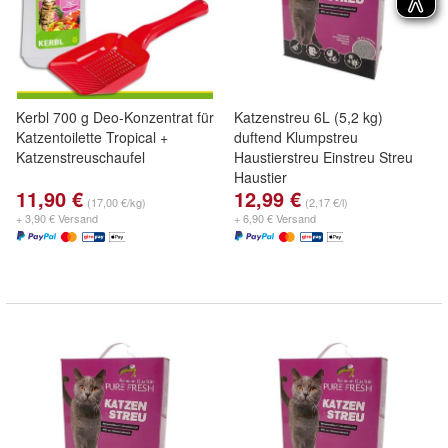
Kerbl 700 g Deo-Konzentrat für
Katzenstreu 6L (5,2 kg)
Katzentoilette Tropical +
duftend Klumpstreu
Katzenstreuschaufel
Haustierstreu Einstreu Streu
Haustier
11,90 €
12,99 €
(17,00 €/kg)
(2,17 €/l)
+ 3,90 € Versand
+ 6,90 € Versand