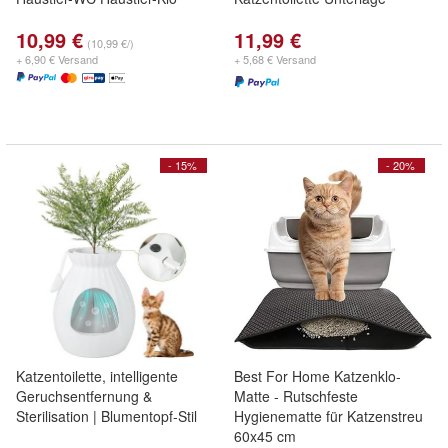
10,99 €
11,99 €
(10,99 €/)
+ 6,90 € Versand
+ 5,68 € Versand
- 15%
- 20%
Katzentoilette, intelligente
Best For Home Katzenklo-
Geruchsentfernung &
Matte - Rutschfeste
Sterilisation | Blumentopf-Stil
Hygienematte für Katzenstreu
60x45 cm