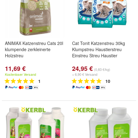
ANIMAX Katzenstreu Cats 20l
Cat Tonit Katzenstreu 30kg
klumpende zerkleinerte
Klumpstreu Haustierstreu
Holzstreu
Einstreu Streu Haustier
11,69 €
24,95 €
(0,83 €/kg)
Kostenloser Versand
+ 6,90 € Versand
1
10