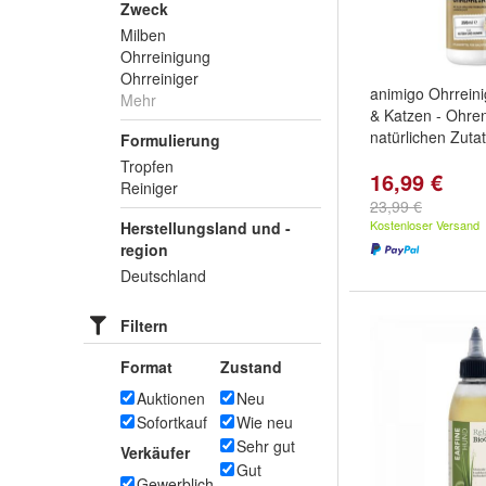
Zweck
Milben
Ohrreinigung
Ohrreiniger
animigo Ohrreini
Mehr
& Katzen - Ohren
natürlichen Zuta
Formulierung
Tropfen
16,99 €
Reiniger
23,99 €
Kostenloser Versand
Herstellungsland und -
region
Deutschland
Filtern
Format
Zustand
Auktionen
Neu
Sofortkauf
Wie neu
Sehr gut
Verkäufer
Gut
Gewerblich