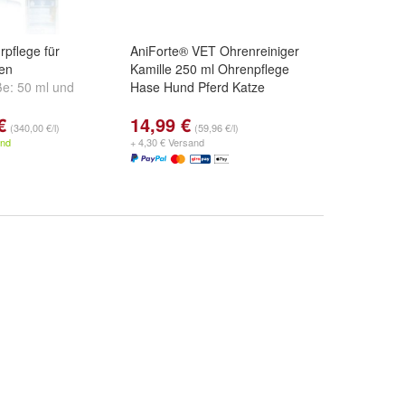
flege für
AniForte® VET Ohrenreiniger
en
Kamille 250 ml Ohrenpflege
ße:
50 ml
und
Hase Hund Pferd Katze
€
14,99 €
(340,00 €/l)
(59,96 €/l)
and
+ 4,30 € Versand