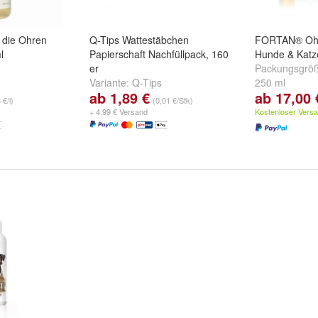
r die Ohren
Q-Tips Wattestäbchen
FORTAN® Ohrp
l
Papierschaft Nachfüllpack, 160
Hunde & Katz
er
Packungsgrö
Variante:
Q-Tips
250 ml
ab 1,89 €
ab 17,00 
Wattestäbchen Box,
 €/l)
(0,01 €/Stk)
Papierschaft, 206 er
,
+ 4,99 € Versand
Kostenloser Vers
Nachfüllpack 160 Stk.
und
+