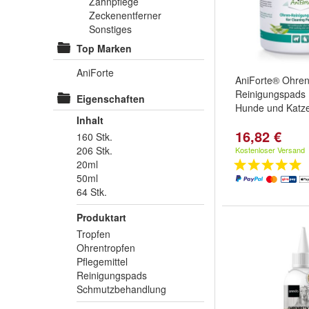
Zahnpflege
Zeckenentferner
Sonstiges
Top Marken
AniForte
AniForte® Ohren
Reinigungspads 1
Eigenschaften
Hunde und Katz
Inhalt
16,82 €
160 Stk.
206 Stk.
Kostenloser Versand
20ml
50ml
64 Stk.
Produktart
Tropfen
Ohrentropfen
Pflegemittel
Reinigungspads
Schmutzbehandlung