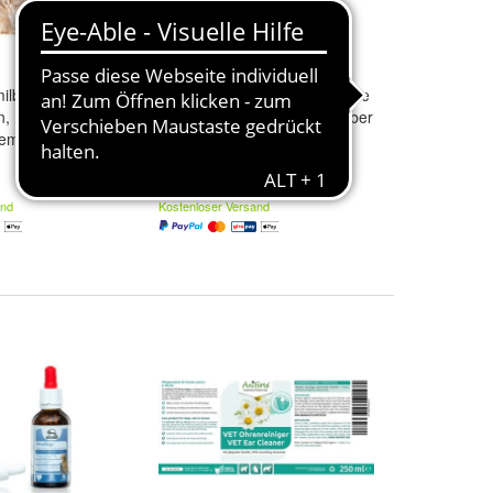
ilbenöl 50ml für
REAVET Ohrenreiniger Hunde
n, Nagetiere und
& Katzen mit kolloidalem Silber
emiefrei
& Kamille 250ml
16,58 €
(66,32 € / l)
and
Kostenloser Versand