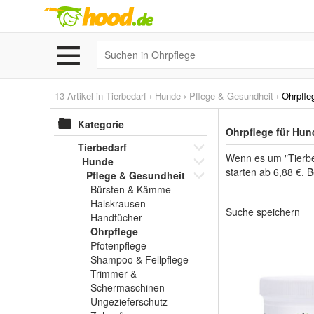
13 Artikel in
Tierbedarf
›
Hunde
›
Pflege & Gesundheit
›
Ohrpfle
Kategorie
Ohrpflege für Hun
Tierbedarf
Wenn es um "Tierbe
Hunde
starten ab 6,88 €. B
Pflege & Gesundheit
Bürsten & Kämme
Halskrausen
Suche speichern
Handtücher
Ohrpflege
Pfotenpflege
Shampoo & Fellpflege
Trimmer &
Schermaschinen
Ungezieferschutz