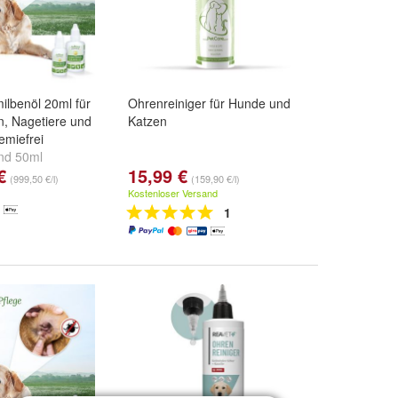
ilbenöl 20ml für
Ohrenreiniger für Hunde und
n, Nagetiere und
Katzen
emiefrei
nd
50ml
€
15,99 €
(999,50 €/l)
(159,90 €/l)
Kostenloser Versand
1