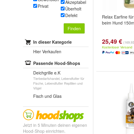
Akzeptabel
Privat
Überholt
Defekt
Relax Earfine fü
beim Hund 150m
Finden
25,49 €
In dieser Kategorie
(169,93
Kostenloser Versand
Hier Verkaufen
Passende Hood-Shops
Deichgrille e.K
Tierbedarfshandel, Lebendfutter für
Fische, Lebendfutter Reptilien und
Vögel
Fisch und Glas
Jetzt in 5 Minuten deinen eigenen
Hood-Shop einrichten.