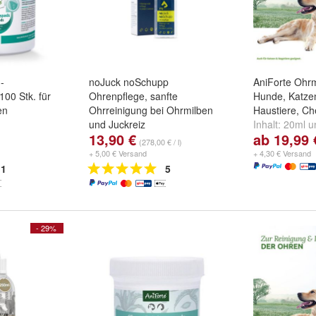
-
noJuck noSchupp
AniForte Ohrm
00 Stk. für
Ohrenpflege, sanfte
Hunde, Katze
en
Ohrreinigung bei Ohrmilben
Haustiere, Ch
und Juckreiz
Inhalt:
20ml
u
13,90 €
ab 19,99 
(278,00 € / l)
+ 5,00 € Versand
+ 4,30 € Versand
1
5
- 29%