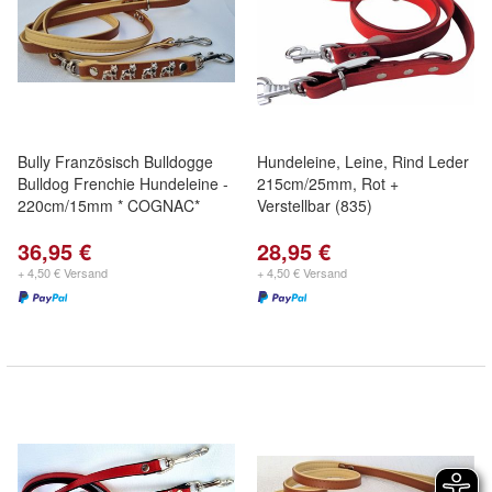
Bully Französisch Bulldogge
Hundeleine, Leine, Rind Leder
Bulldog Frenchie Hundeleine -
215cm/25mm, Rot +
220cm/15mm * COGNAC*
Verstellbar (835)
36,95 €
28,95 €
+ 4,50 € Versand
+ 4,50 € Versand