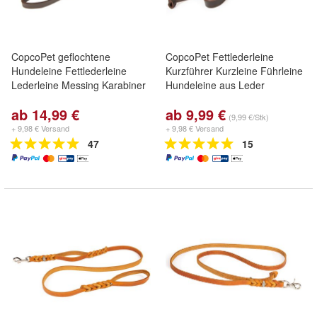
CopcoPet geflochtene
CopcoPet Fettlederleine
Hundeleine Fettlederleine
Kurzführer Kurzleine Führleine
Lederleine Messing Karabiner
Hundeleine aus Leder
ab 14,99 €
ab 9,99 €
(9,99 €/Stk)
+ 9,98 € Versand
+ 9,98 € Versand
47
15