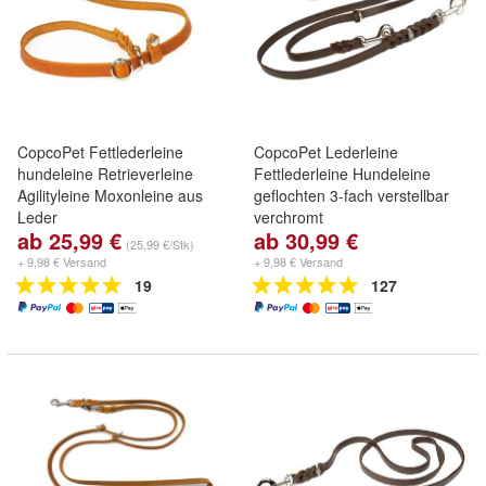
CopcoPet Fettlederleine
CopcoPet Lederleine
hundeleine Retrieverleine
Fettlederleine Hundeleine
Agilityleine Moxonleine aus
geflochten 3-fach verstellbar
Leder
verchromt
ab 25,99 €
ab 30,99 €
(25,99 €/Stk)
+ 9,98 € Versand
+ 9,98 € Versand
19
127