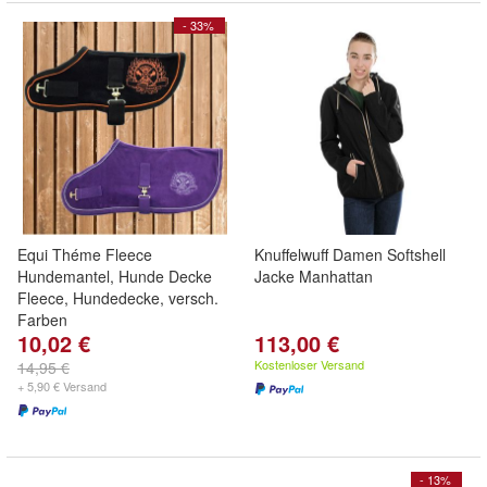
- 33%
Equi Théme Fleece
Knuffelwuff Damen Softshell
Hundemantel, Hunde Decke
Jacke Manhattan
Fleece, Hundedecke, versch.
Farben
10,02 €
113,00 €
Kostenloser Versand
14,95 €
+ 5,90 € Versand
- 13%