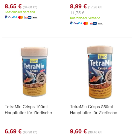
8,65 €
8,99 €
(34,60 €/l)
(17,98 €/l)
Kostenloser Versand
11,75 €
Kostenloser Versand
TetraMin Crisps 100ml
TetraMin Crisps 250ml
Hauptfutter für Zierfische
Hauptfutter für Zierfische
6,69 €
9,60 €
(66,90 €/l)
(38,40 €/l)