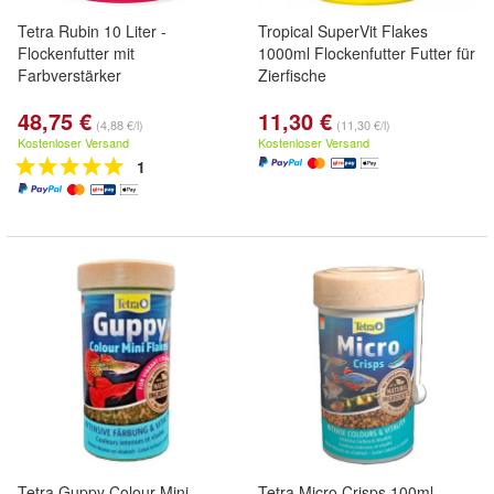
Tetra Rubin 10 Liter -
Tropical SuperVit Flakes
Flockenfutter mit
1000ml Flockenfutter Futter für
Farbverstärker
Zierfische
48,75 €
11,30 €
(4,88 €/l)
(11,30 €/l)
Kostenloser Versand
Kostenloser Versand
1
Tetra Guppy Colour Mini
Tetra Micro Crisps 100ml