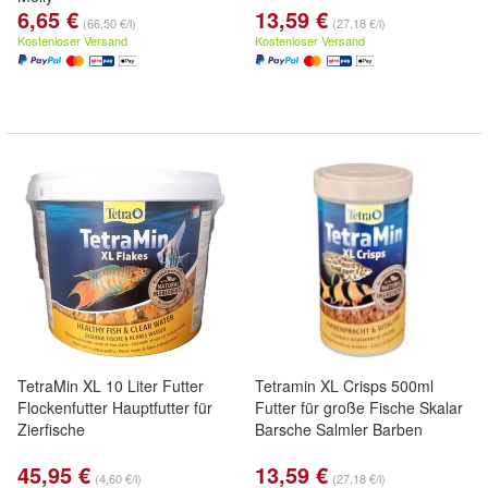
6,65 €
13,59 €
(66,50 €/l)
(27,18 €/l)
Kostenloser Versand
Kostenloser Versand
TetraMin XL 10 Liter Futter
Tetramin XL Crisps 500ml
Flockenfutter Hauptfutter für
Futter für große Fische Skalar
Zierfische
Barsche Salmler Barben
45,95 €
13,59 €
(4,60 €/l)
(27,18 €/l)