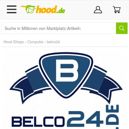
Hood Shops
›
Computer
›
belco24