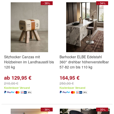
- 38%
- 34%
Sitzhocker Canzas mit
Barhocker ELBE Edelstahl
Holzbeinen im Landhausstil bis
360° drehbar höhenverstellbar
120 kg
57-82 cm bis 110 kg
ab 129,95 €
164,95 €
210,00 €
250,00 €
Kostenloser Versand
Kostenloser Versand
- 36%
- 35%