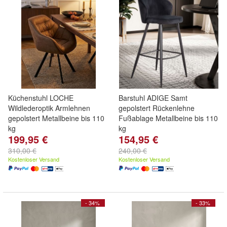
Küchenstuhl LOCHE
Barstuhl ADIGE Samt
Wildlederoptik Armlehnen
gepolstert Rückenlehne
gepolstert Metallbeine bis 110
Fußablage Metallbeine bis 110
kg
kg
199,95 €
154,95 €
310,00 €
240,00 €
Kostenloser Versand
Kostenloser Versand
- 34%
- 33%