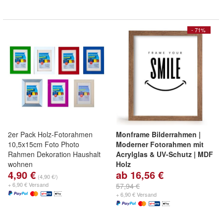
- 71%
2er Pack Holz-Fotorahmen
Monframe Bilderrahmen |
10,5x15cm Foto Photo
Moderner Fotorahmen mit
Rahmen Dekoration Haushalt
Acrylglas & UV-Schutz | MDF
wohnen
Holz
4,90 €
ab 16,56 €
Ideal für Fotos, Puzzles, Poster
(4,90 €/)
und Kunstbilder
+ 6,90 € Versand
57,94 €
+ 6,90 € Versand