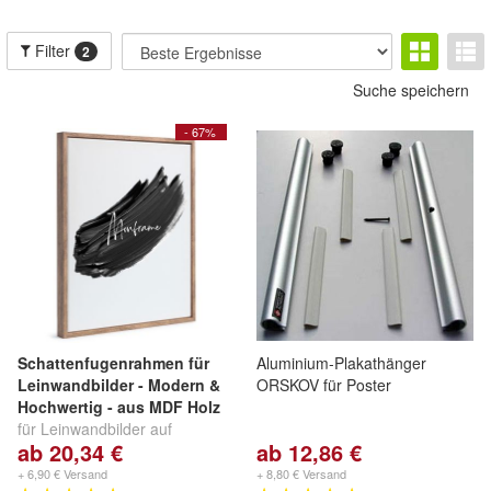
Filter
2
Suche speichern
- 67%
Schattenfugenrahmen für
Aluminium-Plakathänger
Leinwandbilder - Modern &
ORSKOV für Poster
Hochwertig - aus MDF Holz
für Leinwandbilder auf
ab 20,34 €
ab 12,86 €
Keilrahmen - Leerrahmen
ohne Glas und Rückwand
+ 6,90 € Versand
+ 8,80 € Versand