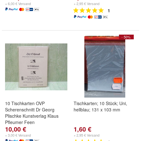
+ 6,00 € Versand
+ 2,95 € Versand
1
- 50%
10 Tischkarten OVP
Tischkarten; 10 Stück; Uni,
Scherenschnitt Dr Georg
hellblau; 131 x 103 mm
Plischke Kunstverlag Klaus
Pfleumer Feen
10,00 €
1,60 €
+ 3,00 € Versand
+ 2,95 € Versand