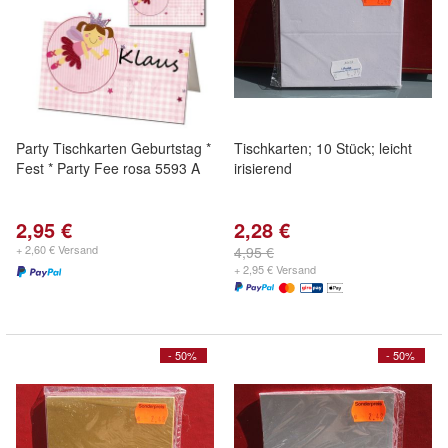
Party Tischkarten Geburtstag *
Tischkarten; 10 Stück; leicht
Fest * Party Fee rosa 5593 A
irisierend
2,95 €
2,28 €
+ 2,60 € Versand
4,95 €
+ 2,95 € Versand
- 50%
- 50%