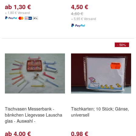
ab 1,30 €
4,50 €
+ 1,80 € Versand
4,60 €
+ 5,95 € Versand
- 50%
Tischvasen Messerbank -
Tischkarten; 10 Stück; Gänse,
bänkchen Liegevase Lauscha
universell
glas - Auswahl -
ab 4,00 €
0,98 €