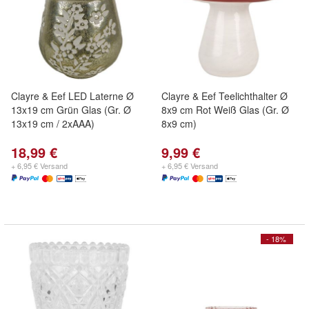
Clayre & Eef LED Laterne Ø
Clayre & Eef Teelichthalter Ø
13x19 cm Grün Glas (Gr. Ø
8x9 cm Rot Weiß Glas (Gr. Ø
13x19 cm / 2xAAA)
8x9 cm)
18,99 €
9,99 €
+ 6,95 € Versand
+ 6,95 € Versand
- 18%