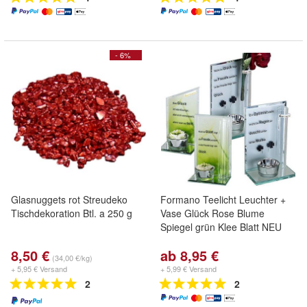
- 6%
Glasnuggets rot Streudeko
Formano Teelicht Leuchter +
Tischdekoration Btl. a 250 g
Vase Glück Rose Blume
Spiegel grün Klee Blatt NEU
8,50 €
ab 8,95 €
(34,00 €/kg)
+ 5,95 € Versand
+ 5,99 € Versand
2
2