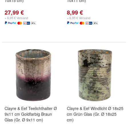
10x15 cm)
10x11 cm)
27,99 €
8,99 €
+ 6,95 € Versand
+ 6,95 € Versand
Clayre & Eef Teelichthalter Ø
Clayre & Eef Windlicht Ø 18x25
9x11 cm Goldfarbig Braun
cm Grün Glas (Gr. Ø 18x25
Glas (Gr. Ø 9x11 cm)
cm)