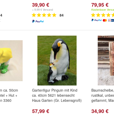
39,90 €
79,95 €
+ 9,99 € Versand
Kostenloser Vers
4
84
m ca. 50cm
Gartenfigur Pinguin mit Kind
Baumscheibe, 
el + Hut +
ca. 40cm 5621 lebensecht
rustikal, unb
ün 3360
Haus Garten (Gr. Lebensgroß)
geflammt, Ma
57,99 €
34,90 €