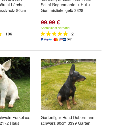
esäumt Lärche,
Schaf Regenmantel + Hut +
ssivholz 80cm
Gummistiefel gelb 3328
99,99 €
Kostenloser Versand
106
2
chwein Ferkel ca.
Gartenfigur Hund Dobermann
 2172 Haus
schwarz 60cm 3399 Garten