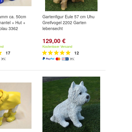
Lamm ca. 50cm
Gartenfigur Eule 57 cm Uhu
antel + Hut +
Greifvogel 2202 Garten
blau 3362
lebensecht
129,00 €
and
Kostenloser Versand
17
12