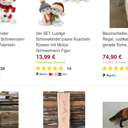
inder
2er-SET Lustige
Baumscheibe, 
| Schneemann
Schneekinder-paare Kuscheln
Regal, rustik
lyresin-
Küssen mit Mütze
gerade Eiche
Schneemann Figur
13,99 €
74,90 €
Kostenloser Versand
+ 9,99 € Versand
29
14