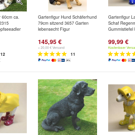
r 60cm ca.
Gartenfigur Hund Schäferhund
Gartenfigur 
 2315
79cm sitzend 3657 Garten
Schaf Regenm
pfseeadler
lebensecht Figur
Gummistiefel 
145,95 €
99,99 €
+ 20,00 € Versand
Kostenloser Vers
12
11