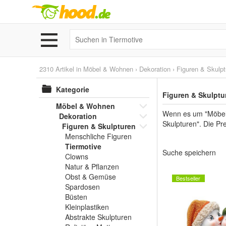
2310 Artikel in
Möbel & Wohnen
›
Dekoration
›
Figuren & Skulpt
Kategorie
Figuren & Skulptu
Möbel & Wohnen
Wenn es um "Möbel 
Dekoration
Skulpturen". Die Pr
Figuren & Skulpturen
Menschliche Figuren
Tiermotive
Suche speichern
Clowns
Natur & Pflanzen
Obst & Gemüse
Bestseller
Spardosen
Büsten
Kleinplastiken
Abstrakte Skulpturen