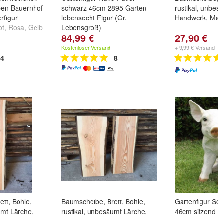
rben Bauernhof
schwarz 46cm 2895 Garten
rustikal, unb
rfigur
lebensecht Figur (Gr.
Handwerk, Ma
ot
,
Rosa
,
Gelb
Lebensgroß)
84,99 €
27,90 €
Kostenloser Versand
+ 9,99 € Versand
4
8
tt, Bohle,
Baumscheibe, Brett, Bohle,
Gartenfigur S
umt Lärche,
rustikal, unbesäumt Lärche,
46cm sitzend