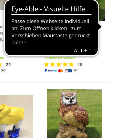
uchs ca. 60cm
Gartenfigur Ziege 48 cm rot /
us Garten
weiß Köln 3660 Ziegenbock
gur (Gr.
Bock Garten lebensecht
71,99 €
and
Kostenloser Versand
22
18