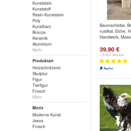
Kunststein
Kunststoff
Resin-Kunststein
Poly
Baumscheibe, Bre
Kunstharz
rustikal, Eiche,
Bronze
Handwerk, Mass
Keramik
Aluminium
39,90 €
Mehr
+ 9,99 € Versand
Produktart
Holzschnitzerei
Skulptur
Figur
Tierfigur
Frosch
Mehr
Motiv
Moderne Kunst
Jesus
Frosch