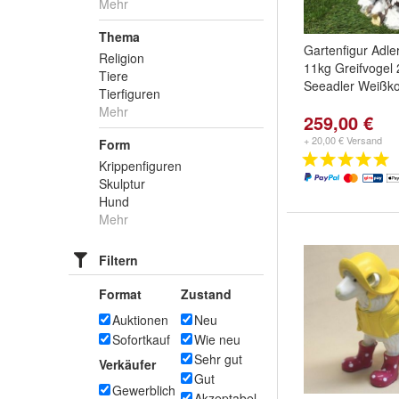
Mehr
Thema
Gartenfigur Adle
Religion
11kg Greifvogel
Tiere
Seeadler Weißko
Tierfiguren
Mehr
259,00 €
+ 20,00 € Versand
Form
Krippenfiguren
Skulptur
Hund
Mehr
Filtern
Format
Zustand
Auktionen
Neu
Sofortkauf
Wie neu
Sehr gut
Verkäufer
Gut
Gewerblich
Akzeptabel