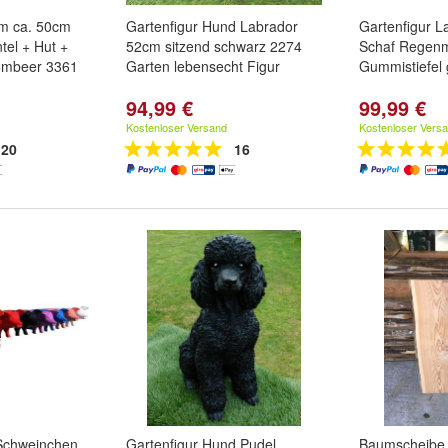
m ca. 50cm
Gartenfigur Hund Labrador
Gartenfigur 
el + Hut +
52cm sitzend schwarz 2274
Schaf Regenm
ombeer 3361
Garten lebensecht Figur
Gummistiefel 
94,99 €
99,99 €
Kostenloser Versand
Kostenloser Vers
20
16
Schweinchen
Gartenfigur Hund Pudel
Baumscheibe, 