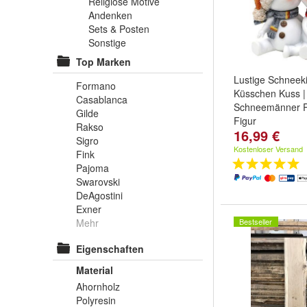
Religiöse Motive
Andenken
Sets & Posten
Sonstige
Top Marken
Lustige Schneek
Formano
Küsschen Kuss 
Casablanca
Schneemänner Po
Gilde
Figur
Rakso
16,99 €
Sigro
Kostenloser Versand
Fink
Pajoma
Swarovski
DeAgostini
Exner
Mehr
Bestseller
Eigenschaften
Material
Ahornholz
Polyresin