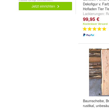
Dekofigur v. Fa
Jetzt einrichten
Hofladen Tier Tie
Lackierungen:
R
99,95 €
und
weitere ...
Kostenloser Versand
Baumscheibe, Bre
rustikal, unbesä