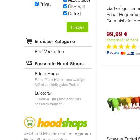
Privat
Überholt
Gartenfigur Lam
Defekt
Schaf Regenmant
Gummistiefel br
Finden
99,99 €
Kostenloser Versand
In dieser Kategorie
Hier Verkaufen
Passende Hood-Shops
Prime Home
Firma Prime Home - hochwertige
Möbel zu richtig guten Preisen
Luxkor24
Luxkor24 - Ihr Möbelladen fürs
besseres Wohnen!
Jetzt in 5 Minuten deinen eigenen
Schwein Ferkel 
Hood-Shop einrichten.