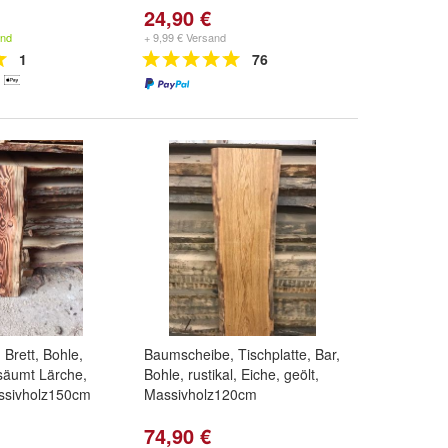
24,90 €
and
+ 9,99 € Versand
1
76
Brett, Bohle,
Baumscheibe, Tischplatte, Bar,
esäumt Lärche,
Bohle, rustikal, Eiche, geölt,
ssivholz150cm
Massivholz120cm
74,90 €