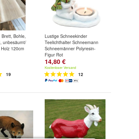
Brett, Bohle,
Lustige Schneekinder
al, unbesäumt/
Teelichthalter Schneemann
, Holz 120cm
Schneemänner Polyresin-
Figur Rot
14,80 €
Kostenloser Versand
19
12