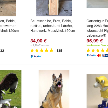
tt, Bohle,
Baumscheibe, Brett, Bohle,
Gartenfigur F
 Heimwerker
rustikal, unbesäumt Lärche,
lang 2283 Ha
ivholz120cm
Handwerk, Massivholz150cm
lebensecht Fi
Lebensgroß)
34,90 €
95,99 €
+ 9,99 € Versand
Kostenloser Vers
32
135