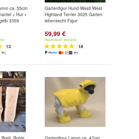
Lamm ca. 55cm
Gartenfigur Hund Westi West
antel + Hut +
Highland Terrier 3025 Garten
gelb 3359
lebensecht Figur
59,99 €
and
Kostenloser Versand
13
18
Brett, Bohle,
Gartenfigur Lamm ca. 47cm