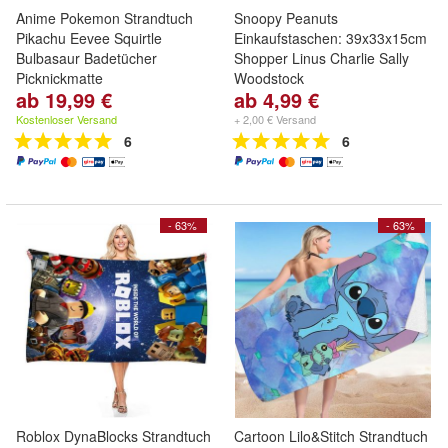
Anime Pokemon Strandtuch
Snoopy Peanuts
Pikachu Eevee Squirtle
Einkaufstaschen: 39x33x15cm
Bulbasaur Badetücher
Shopper Linus Charlie Sally
Picknickmatte
Woodstock
ab 19,99 €
ab 4,99 €
Kostenloser Versand
+ 2,00 € Versand
6
6
- 63%
- 63%
Roblox DynaBlocks Strandtuch
Cartoon Lilo&Stitch Strandtuch