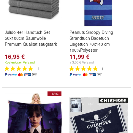
Julido 4er Handtuch Set
Peanuts Snoopy Diving
50x100cm Baumwolle
Strandtuch Badetuch
Premium Qualität saugstark
Liegetuch 70x140 cm
100%Polyester
16,95 €
11,99 €
Kostenloser Versand
+ 3,00 € Versand
1
1
- 63%