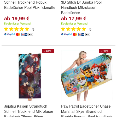
Schnell Trocknend Robux
3D Stitch Dr Jumba Pool
Badetücher Pool Picknickmatte
Handtuch Mikrofaser
Badetücher
ab 19,99 €
ab 17,99 €
Kostenloser Versand
Kostenloser Versand
3
5
- 46%
- 50%
Jujutsu Kaisen Strandtuch
Paw Patrol Badetücher Chase
Schnell Trocknend Mikrofaser
Marshall Skye Strandtuch
Badetuch 75cmx150cm
Rubble Everest Pool Handtuch