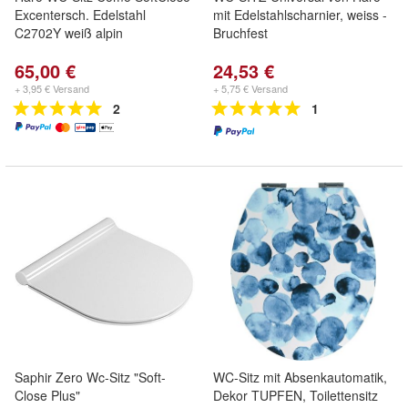
Excentersch. Edelstahl
mit Edelstahlscharnier, weiss -
C2702Y weiß alpin
Bruchfest
65,00 €
24,53 €
+ 3,95 € Versand
+ 5,75 € Versand
2
1
Saphir Zero Wc-Sitz "Soft-
WC-Sitz mit Absenkautomatik,
Close Plus"
Dekor TUPFEN, Toilettensitz