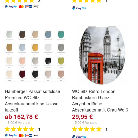
3
1
Hamberger Passat softclose
WC Sitz Retro London
Premium WC-Sitz
Bambuskern Glanz
Absenkautomatik soft-close.
Acryloberfläche
takeoff
Absenkautomatik Grau Weiß
ab 162,78 €
29,95 €
+ 6,00 € Versand
+ 5,95 € Versand
1
1