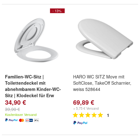
- 13%
Familien-WC-Sitz |
HARO WC SITZ Move mit
Toilettendeckel mit
SoftClose, TakeOff Scharnier,
abnehmbarem Kinder-WC-
weiss 528644
Sitz | Klodeckel für Erw
34,90 €
69,89 €
+ 5,75 € Versand
39,90 €
Kostenloser Versand
1