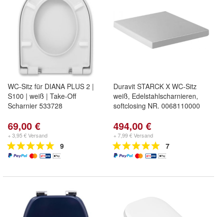
WC-Sitz für DIANA PLUS 2 |
Duravit STARCK X WC-Sitz
S100 | weiß | Take-Off
weiß, Edelstahlscharnieren,
Scharnier 533728
softclosing NR. 0068110000
69,00 €
494,00 €
+ 3,95 € Versand
+ 7,99 € Versand
9
7