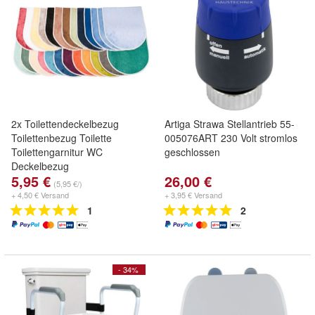
2x Toilettendeckelbezug
Artiga Strawa Stellantrieb 55-
Toilettenbezug Toilette
005076ART 230 Volt stromlos
Toilettengarnitur WC
geschlossen
Deckelbezug
5,95 €
26,00 €
(5,95 €/)
+ 4,50 € Versand
+ 3,95 € Versand
1
2
- 34%