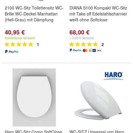
2100 WC-Sitz Toilettensitz WC-
DIANA S100 Kompakt WC-Sitz
Brille WC-Deckel Manhattan
mit Take off Edelstahlscharnier
(Hell-Grau) mit Dämpfung
weiß ohne Softclose
40,95 €
68,00 €
Kostenloser Versand
+ 3,95 € Versand
1
2
Haro WC-Sitz Como SoftClose
WC-SITZ Universal von Haro