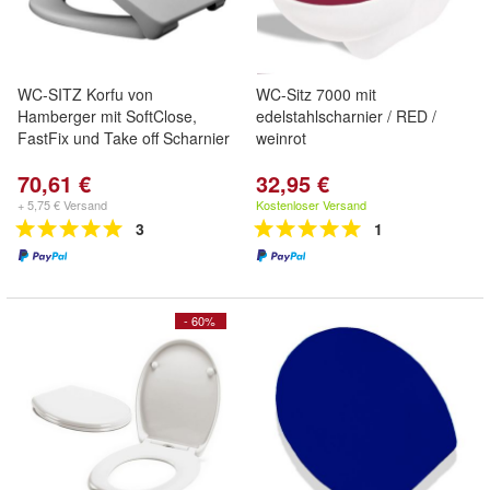
WC-SITZ Korfu von
WC-Sitz 7000 mit
Hamberger mit SoftClose,
edelstahlscharnier / RED /
FastFix und Take off Scharnier
weinrot
70,61 €
32,95 €
+ 5,75 € Versand
Kostenloser Versand
3
1
- 60%