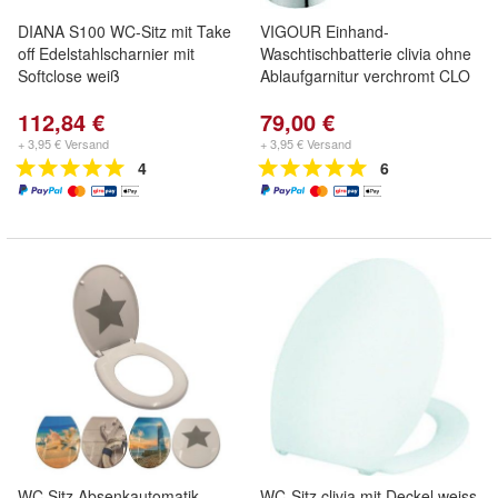
DIANA S100 WC-Sitz mit Take
VIGOUR Einhand-
off Edelstahlscharnier mit
Waschtischbatterie clivia ohne
Softclose weiß
Ablaufgarnitur verchromt CLO
112,84 €
79,00 €
+ 3,95 € Versand
+ 3,95 € Versand
4
6
WC Sitz Absenkautomatik
WC-Sitz clivia mit Deckel weiss