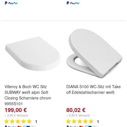
Villeroy & Boch WC Sitz
DIANA S100 WC-Sitz mit Take
SUBWAY weiß alpin Soft
off Edelstahlscharnier weiß
Closing Scharniere chrom
9955S101
199,00 €
80,02 €
+ 3,95 € Versand
+ 3,95 € Versand
1
1