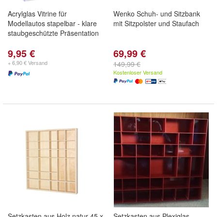
Acrylglas Vitrine für
Wenko Schuh- und Sitzbank
Modellautos stapelbar - klare
mit Sitzpolster und Staufach
staubgeschützte Präsentation
9,95 €
69,99 €
+ 6,90 € Versand
149,99 €
Kostenloser Versand
Setzkasten aus Holz natur 45 x
Setzkasten aus Plexiglas