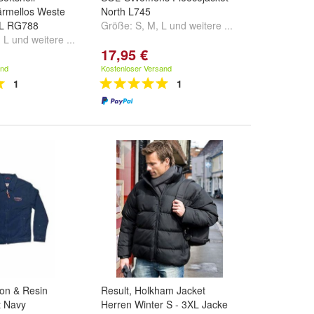
rmellos Weste
North L745
XL RG788
Größe:
S
,
M
,
L
und
weitere ...
,
L
und
weitere ...
17,95 €
and
Kostenloser Versand
1
1
ron & Resin
Result, Holkham Jacket
t Navy
Herren Winter S - 3XL Jacke