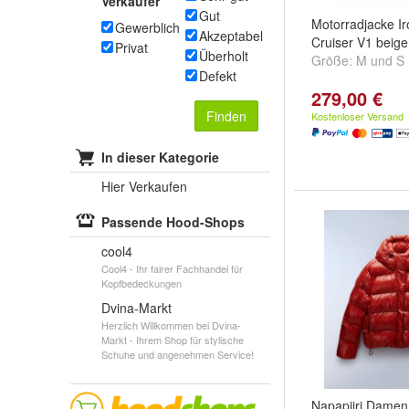
Verkäufer
Gut
Motorradjacke Ir
Gewerblich
Akzeptabel
Cruiser V1 beige
Privat
Überholt
Größe:
M
und
S
Defekt
279,00 €
Finden
Kostenloser Versand
In dieser Kategorie
Hier Verkaufen
Passende Hood-Shops
cool4
Cool4 - Ihr fairer Fachhandel für
Kopfbedeckungen
Dvina-Markt
Herzlich Willkommen bei Dvina-
Markt - Ihrem Shop für stylische
Schuhe und angenehmen Service!
Napapijri Damen