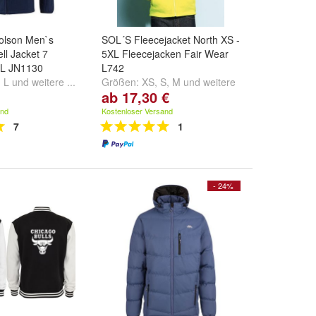
olson Men`s
SOL´S Fleecejacket North XS -
ll Jacket 7
5XL Fleecejacken Fair Wear
XL JN1130
L742
,
L
und
weitere ...
Größen:
XS
,
S
,
M
und
weitere
ab 17,30 €
...
and
Kostenloser Versand
7
1
- 24%