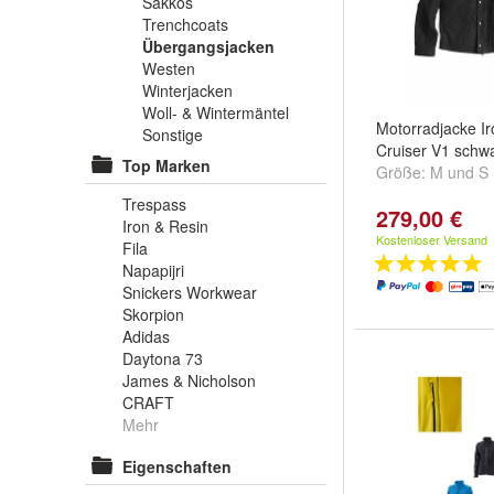
Sakkos
Trenchcoats
Übergangsjacken
Westen
Winterjacken
Woll- & Wintermäntel
Motorradjacke Ir
Sonstige
Cruiser V1 schw
Top Marken
Größe:
M
und
S
Trespass
279,00 €
Iron & Resin
Kostenloser Versand
Fila
Napapijri
Snickers Workwear
Skorpion
Adidas
Daytona 73
James & Nicholson
CRAFT
Mehr
Eigenschaften