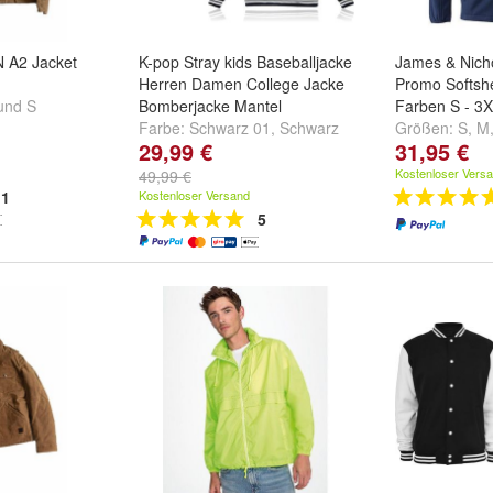
N A2 Jacket
K-pop Stray kids Baseballjacke
James & Nich
Herren Damen College Jacke
Promo Softshe
und
S
Bomberjacke Mantel
Farben S - 3
Farbe:
Schwarz 01
,
Schwarz
Größen:
S
,
M
29,99 €
31,95 €
02
,
Schwarz 03
und
weitere ...
Kostenloser Vers
49,99 €
1
Kostenloser Versand
5