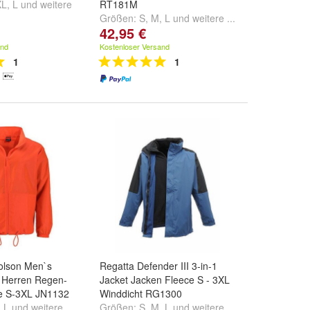
XL
,
L
und
weitere
RT181M
Größen:
S
,
M
,
L
und
weitere ...
42,95 €
and
Kostenloser Versand
1
1
olson Men`s
Regatta Defender III 3-in-1
 Herren Regen-
Jacket Jacken Fleece S - 3XL
e S-3XL JN1132
Winddicht RG1300
,
L
und
weitere ...
Größen:
S
,
M
,
L
und
weitere ...