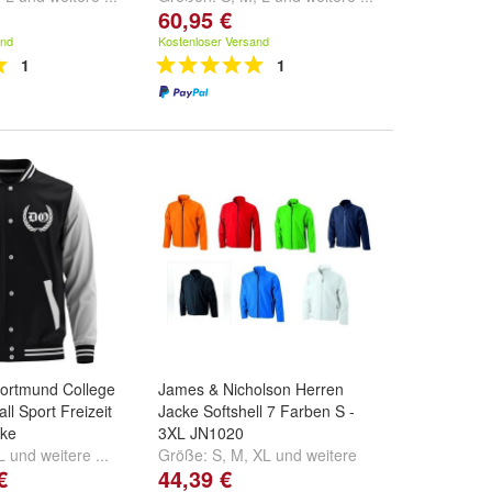
60,95 €
and
Kostenloser Versand
1
1
ortmund College
James & Nicholson Herren
ll Sport Freizeit
Jacke Softshell 7 Farben S -
cke
3XL JN1020
L
und
weitere ...
Größe:
S
,
M
,
XL
und
weitere
€
44,39 €
...