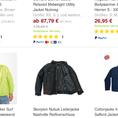
5
Relaxed Midweight Utility
Bodywarmer ä
ce
,
Brown
Jacket Nutmeg
Herren S - 3
ilvr
und
Größe:
XS
,
S
,
L
und
weitere ...
Größen:
S
,
M
ab 87,79 €
26,95 €
(215,89 €/)
(87,79 €/)
Kostenloser Vers
178,49 €
Kostenloser Versand
1
1
ker Surf
Skorpion Nubuk Lederjacke
Cottonjacke I
bweisend
Nashville Reißverschluss
Safford Jacke