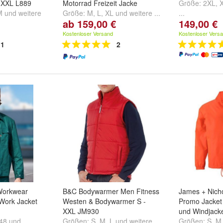
 XXL L889
Motorrad Freizeit Jacke
Größe:
2XL
,
M
und
weitere
Größe:
M
,
L
,
XL
und
weitere ...
...
ab 159,00 €
149,00 €
Kostenloser Versand
Kostenloser Vers
1
2
Workwear
B&C Bodywarmer Men Fitness
James + Nich
 Work Jacket
Westen & Bodywarmer S -
Promo Jacket
XXL JM930
und Windjack
48
und
Größen:
S
,
M
,
L
und
weitere ...
Größen:
S
,
M