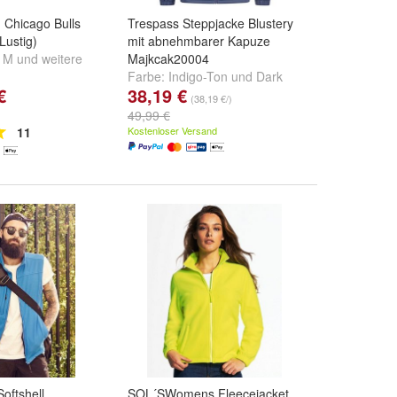
- Chicago Bulls
Trespass Steppjacke Blustery
Lustig)
mit abnehmbarer Kapuze
,
M
und
weitere
Majkcak20004
Farbe:
Indigo-Ton
und
Dark
€
38,19 €
Vine
(38,19 €/)
49,99 €
11
Kostenloser Versand
oftshell
SOL´SWomens Fleecejacket