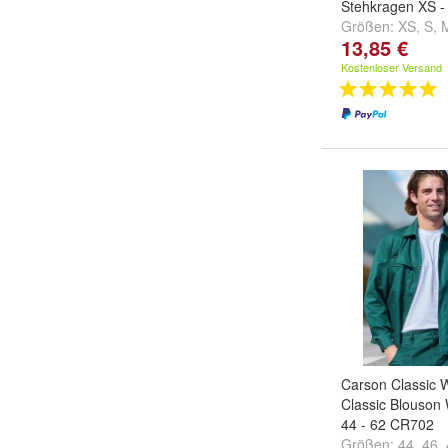
Stehkragen XS -
Größen:
XS
,
S
,
13,85 €
...
Kostenloser Versand
Carson Classic 
Classic Blouson
44 - 62 CR702
Größen:
44
,
46
,