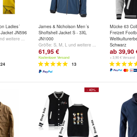
on Ladies´
James & Nicholson Men´s
Mücke 63 Coll
e Jacket JN596
Shoftshell Jacket S - 3XL
Freizeit Footb
nd
weitere ...
JN1000
Weltkulturerb
Größe:
S
,
M
,
L
und
weitere ...
Schwarz
61,95 €
ab 39,90 
Größe:
S
,
M
,
Kostenloser Versand
+ 3,90 € Versand
24
13
- 40%