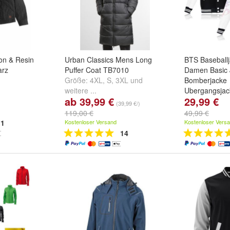
on & Resin
Urban Classics Mens Long
BTS Baseball
arz
Puffer Coat TB7010
Damen Basic 
Größe:
4XL
,
S
,
3XL
und
Bomberjacke
weitere ...
Ubergangsjac
ab 39,99 €
29,99 €
Farbe:
Schwa
(39,99 €/)
02
,
Schwarz 
119,00 €
49,99 €
1
Kostenloser Versand
Kostenloser Vers
14