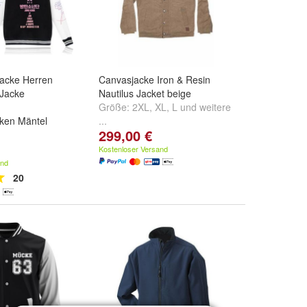
jacke Herren
Canvasjacke Iron & Resin
Jacke
Nautilus Jacket beige
Größe:
2XL
,
XL
,
L
und
weitere
ken Mäntel
...
299,00 €
rz 01
,
Schwarz
03
und
weitere ...
Kostenloser Versand
and
20