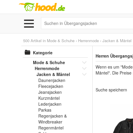
500 Artikel in
Mode & Schuhe
›
Herrenmode
›
Jacken & Mäntel
Kategorie
Herren Übergangsj
Mode & Schuhe
Wenn es um "Mode &
Herrenmode
Mäntel". Die Preise
Jacken & Mäntel
Daunenjacken
Fleecejacken
Suche speichern
Jeansjacken
Kurzmäntel
Lederjacken
Parkas
Regenjacken &
Windbreaker
Regenmäntel