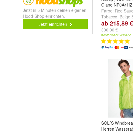
Glane NP0A4HZ
Jetzt in 5 Minuten deinen eigenen
Farbe:
Red Sau
Hood-Shop einrichten.
Tobacco
,
Beige S
ab 215,89 €
weitere ...
Jetzt einrichten
300,00 €
Kostenloser Versand
SOL´S Windbrea
Herren Wassera