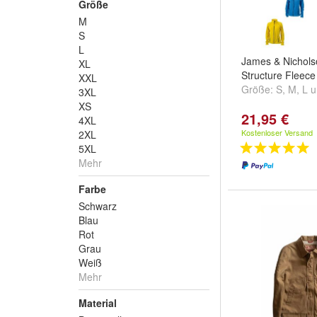
Größe
M
S
L
James & Nichols
XL
Structure Fleec
XXL
Größe:
S
,
M
,
L
u
3XL
XS
21,95 €
4XL
Kostenloser Versand
2XL
5XL
Mehr
Farbe
Schwarz
Blau
Rot
Grau
Weiß
Mehr
Material