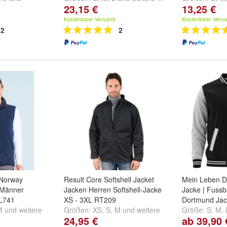
23,15 €
13,25 €
Kostenloser Versand
Kostenloser Vers
2
2
Norway
Result Core Softshell Jacket
Mein Leben D
 Männer
Jacken Herren Softshell-Jacke
Jacke | Fussba
 L741
XS - 3XL RT209
Dortmund Ja
M
und
weitere
Größen:
XS
,
S
,
M
und
weitere
Größe:
S
,
M
,
24,95 €
ab 39,90 
...