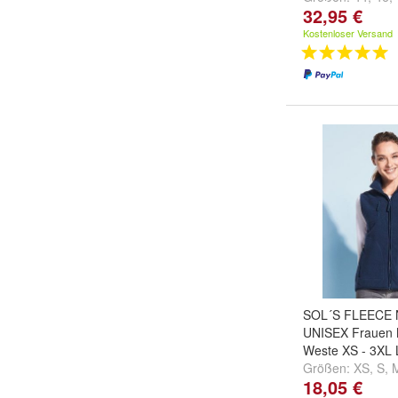
32,95 €
weitere ...
Kostenloser Versand
SOL´S FLEECE 
UNISEX Frauen
Weste XS - 3XL
Größen:
XS
,
S
,
18,05 €
...