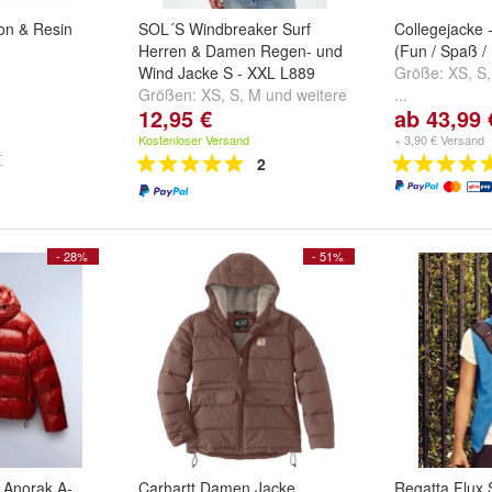
on & Resin
SOL´S Windbreaker Surf
Collegejacke 
Herren & Damen Regen- und
(Fun / Spaß / 
Wind Jacke S - XXL L889
Größe:
XS
,
S
Größen:
XS
,
S
,
M
und
weitere
...
12,95 €
ab 43,99 
...
Kostenloser Versand
+ 3,90 € Versand
2
- 28%
- 51%
 Anorak A-
Carhartt Damen Jacke
Regatta Flux S