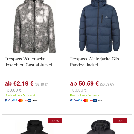
Trespass Winterjacke
Trespass Winterjacke Clip
Josephton Casual Jacket
Padded Jacket
ab 62,19 €
ab 50,59 €
(62,19 €/)
(50,59 €/)
130,00 €
100,00 €
Kostenloser Versand
Kostenloser Versand
- 61%
- 39%