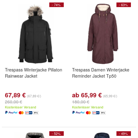
- 74%
- 63%
Trespass Winterjacke Pillaton
Trespass Damen Winterjacke
Rainwear Jacket
Reminder Jacket Tp50
67,89 €
ab 65,99 €
(67,89 €/)
(65,99 €/)
260,00 €
180,00 €
Kostenloser Versand
Kostenloser Versand
- 52%
- 49%