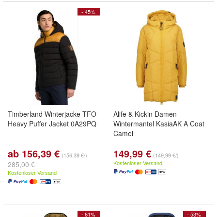
- 45%
Timberland Winterjacke TFO
Alife & Kickin Damen
Heavy Puffer Jacket 0A29PQ
Wintermantel KasiaAK A Coat
Camel
ab 156,39 €
149,99 €
(156,39 €/)
(149,99 €/)
Kostenloser Versand
285,00 €
Kostenloser Versand
- 61%
- 53%