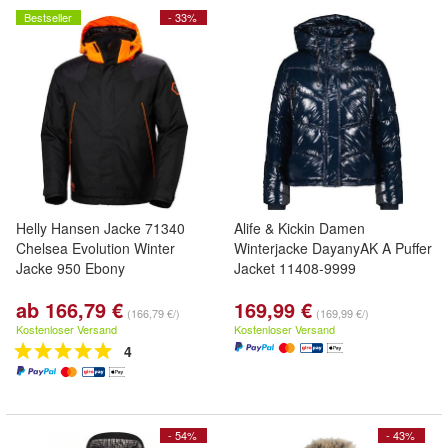
Bestseller
- 33%
Helly Hansen Jacke 71340
Alife & Kickin Damen
Chelsea Evolution Winter
Winterjacke DayanyAK A Puffer
Jacke 950 Ebony
Jacket 11408-9999
ab 166,79 €
169,99 €
(166,79 €/)
(169,99 €/)
Kostenloser Versand
Kostenloser Versand
4
- 54%
- 43%