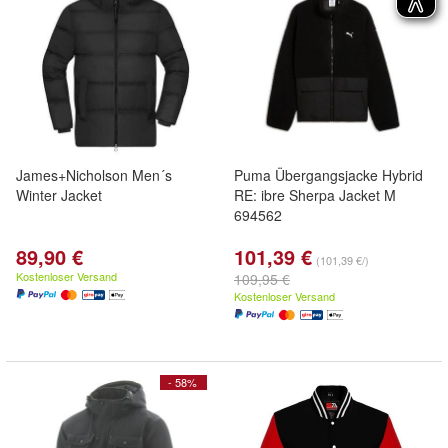
James+Nicholson Men´s
Puma Übergangsjacke Hybrid
Winter Jacket
RE: ibre Sherpa Jacket M
694562
89,90 €
101,39 €
(101,39 €/)
Kostenloser Versand
109,95 €
Kostenloser Versand
- 58%