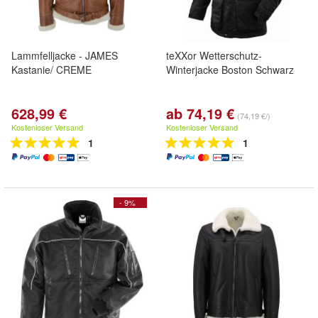
Lammfelljacke - JAMES
teXXor Wetterschutz-
Kastanie/ CREME
Winterjacke Boston Schwarz
628,99 €
ab 74,19 €
(74,19 €/)
Kostenloser Versand
Kostenloser Versand
1
1
- 9%