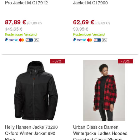
Pro Jacket M C17912
Jacket M C17900
87,89 €
62,69 €
(87,89 €/)
(62,69 €/)
149,95 €
99,95 €
Kostenloser Versand
Kostenloser Versand
- 37%
- 70%
Helly Hansen Jacke 73290
Urban Classics Damen
Oxford Winter Jacket 990
Winterjacke Ladies Hooded
Black
Oversized Check Sherpa