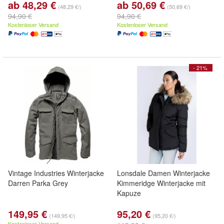
ab 48,29 €
ab 50,69 €
(48,29 €/)
(50,69 €/)
94,90 €
94,90 €
Kostenloser Versand
Kostenloser Versand
- 21%
Vintage Industries Winterjacke
Lonsdale Damen Winterjacke
Darren Parka Grey
Kimmeridge Winterjacke mit
Kapuze
149,95 €
95,20 €
(149,95 €/)
(95,20 €/)
Kostenloser Versand