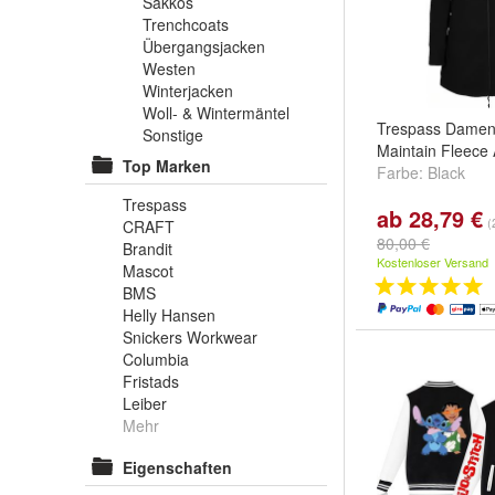
Sakkos
Trenchcoats
Übergangsjacken
Westen
Winterjacken
Woll- & Wintermäntel
Trespass Damen
Sonstige
Maintain Fleece
Top Marken
Farbe:
Black
Trespass
ab 28,79 €
(
CRAFT
80,00 €
Brandit
Kostenloser Versand
Mascot
BMS
Helly Hansen
Snickers Workwear
Columbia
Fristads
Leiber
Mehr
Eigenschaften