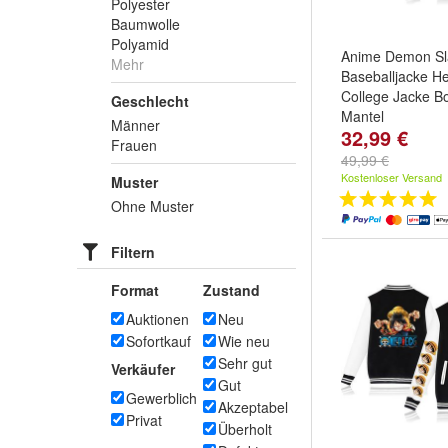
Polyester
Baumwolle
Polyamid
Anime Demon Sl
Mehr
Baseballjacke H
College Jacke B
Geschlecht
Mantel
Männer
32,99 €
Farbe:
Schwarz
Frauen
Schwarz02
,
Sch
49,99 €
weitere ...
Kostenloser Versand
Muster
Ohne Muster
Filtern
Format
Zustand
Auktionen
Neu
Sofortkauf
Wie neu
Sehr gut
Verkäufer
Gut
Gewerblich
Akzeptabel
Privat
Überholt