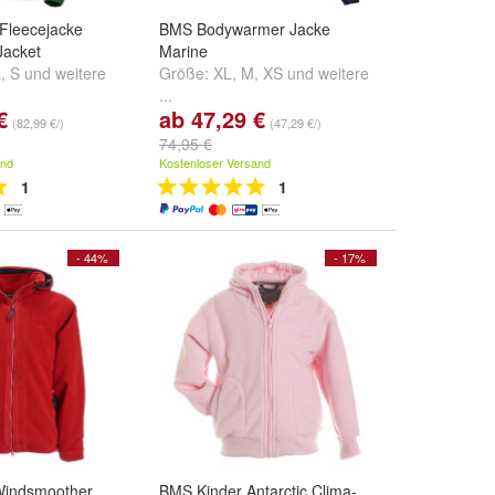
Fleecejacke
BMS Bodywarmer Jacke
Jacket
Marine
L
,
S
und
weitere
Größe:
XL
,
M
,
XS
und
weitere
...
€
ab 47,29 €
(82,99 €/)
(47,29 €/)
74,95 €
and
Kostenloser Versand
1
1
- 44%
- 17%
Windsmoother
BMS Kinder Antarctic Clima-