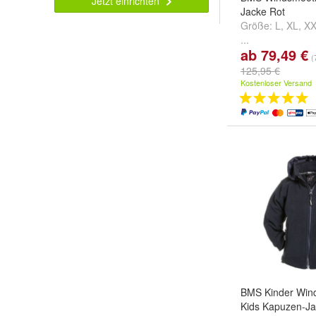
Jetzt einrichten
Jacke Rot
Größe:
L
,
XL
,
X
...
ab 79,49 €
(
125,95 €
Kostenloser Versand
BMS Kinder Win
Kids Kapuzen-Ja