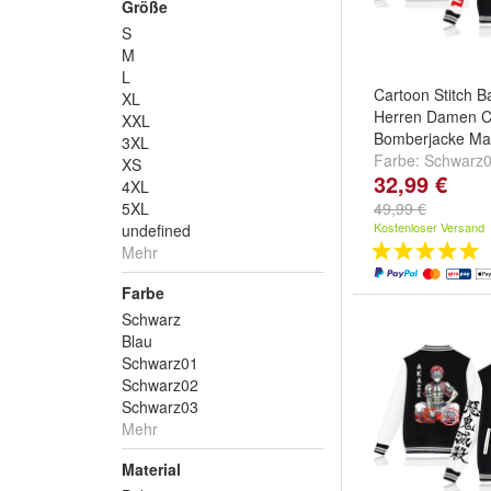
Größe
S
M
L
Cartoon Stitch B
XL
Herren Damen C
XXL
Bomberjacke Ma
3XL
Farbe:
Schwarz
XS
32,99 €
Schwarz02
,
Sch
4XL
weitere ...
5XL
49,99 €
Kostenloser Versand
undefined
Mehr
Farbe
Schwarz
Blau
Schwarz01
Schwarz02
Schwarz03
Mehr
Material