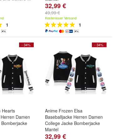
32,99 €
Farbe:
Schwarz01
,
Schwarz02
,
Schwarz03
und
49,99 €
weitere ...
and
Kostenloser Versand
1
1
- 34%
- 34%
m Hearts
Anime Frozen Elsa
e Herren Damen
Baseballjacke Herren Damen
e Bomberjacke
College Jacke Bomberjacke
Mantel
32,99 €
rz01
,
Farbe:
Schwarz01
,