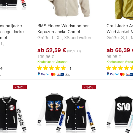
aseballjacke
BMS Fleece Windsmoother
Craft Jacke A
ollege Jacke
Kapuzen-Jacke Camel
Wind Jacket 
ntel
Größe:
L
,
XL
,
XS
und
weitere
Größe:
S
,
L
,
01
,
...
ab 52,59 €
ab 66,39 
warz03
und
(52,59 €/)
139,96 €
99,95 €
Kostenloser Versand
Kostenloser Vers
4
1
- 34%
- 34%