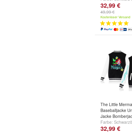
32,99 €
Dunkelblau
49,99 €
Kostenloser Versand
The Little Mermai
Baseballjacke Un
Jacke Bomberjac
Farbe:
Schwarz
32,99 €
Schwarz02
,
Sch