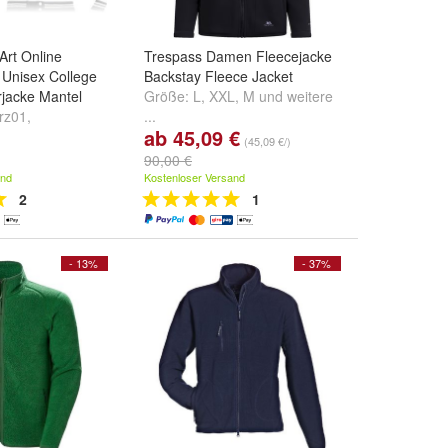
Art Online
Trespass Damen Fleecejacke
 Unisex College
Backstay Fleece Jacket
jacke Mantel
Größe:
L
,
XXL
,
M
und
weitere
rz01
,
...
ab 45,09 €
chwarz03
und
(45,09 €/)
90,00 €
and
Kostenloser Versand
2
1
- 13%
- 37%