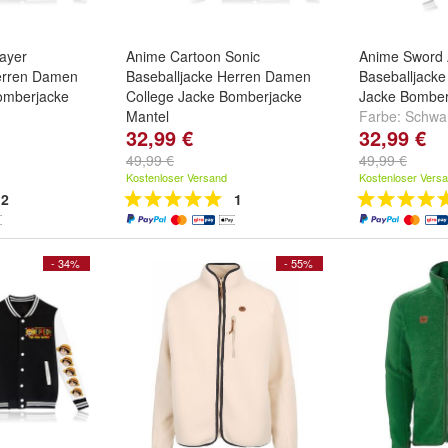
ayer
Anime Cartoon Sonic
Anime Sword 
erren Damen
Baseballjacke Herren Damen
Baseballjacke
omberjacke
College Jacke Bomberjacke
Jacke Bomber
Mantel
Farbe:
Schwa
32,99 €
32,99 €
01
,
Farbe:
Schwarz01
,
Schwarz02
,
S
warz03
und
Schwarz02
,
Schwarz03
und
weitere ...
49,99 €
49,99 €
weitere ...
Kostenloser Versand
Kostenloser Vers
2
1
- 34%
- 55%