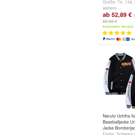
Größe:
74
,
134
,
weitere ...
ab 52,89 €
(
69,95 €
Kostenloser Versand
Naruto Uchiha It
Baseballjacke Un
Jacke Bomberjac
Farbe:
Schwarz