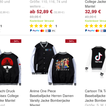
80
und
Größe:
110
,
116
,
74
und
College Jack
weitere ...
Mantel
ab 52,89 €
32,99 €
Farbe:
Schwa
52,89 €/)
(52,89 €/)
Schwarz02
,
S
69,95 €
49,99 €
weitere ...
Kostenloser Versand
Kostenloser Vers
1
1
- 34%
- 34%
achi Druck
Anime One Piece
Cartoon Tik 
isex College
Baseballjacke Herren Damen
Baseballjacke
ke Mantel
Varsity Jacke Bomberjacke
Jacke Bomber
und
Mantel
Größe:
S
,
M
,