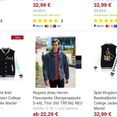
32,99 €
32,99 €
Farbe:
Schwarz
und
Dunkelblau
49,99 €
49,99 €
Kostenloser Versand
Kostenloser Vers
3
2
- 34%
d Ariel
Regatta dicke Herren
Spiel Kingdo
isex College
Fleecejacke Übergangsjacke
Baseballjack
ke Mantel
S-4XL Thor 350 TRF582 NEU
College Jack
01
,
Größe:
S
,
M
,
L
und
weitere ...
Mantel
ab 22,29 €
32,99 €
warz03
und
Farbe:
Schwa