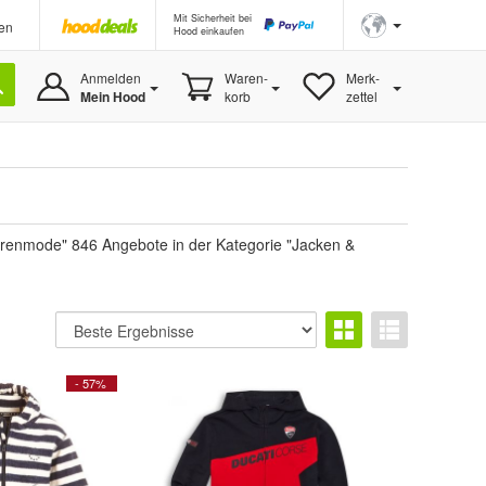
Mit Sicherheit bei
en
Hood einkaufen
Anmelden
Waren-
Merk-
Mein Hood
korb
zettel
renmode" 846 Angebote in der Kategorie "Jacken &
- 57%