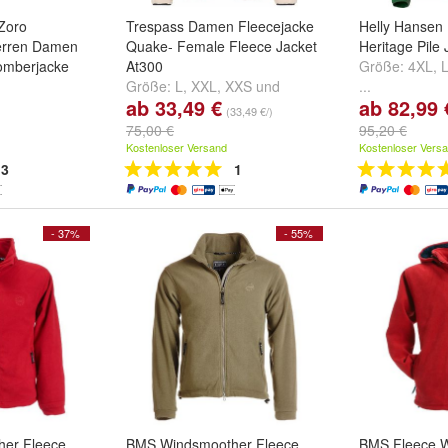
 Zoro
Trespass Damen Fleecejacke
Helly Hansen 
erren Damen
Quake- Female Fleece Jacket
Heritage Pile 
omberjacke
At300
Größe:
4XL
,
Größe:
L
,
XXL
,
XXS
und
...
ab 33,49 €
ab 82,99 
01
,
weitere ...
(33,49 €/)
warz03
und
75,00 €
95,20 €
Kostenloser Versand
Kostenloser Vers
3
1
- 37%
- 55%
er Fleece
BMS Windsmoother Fleece
BMS Fleece 