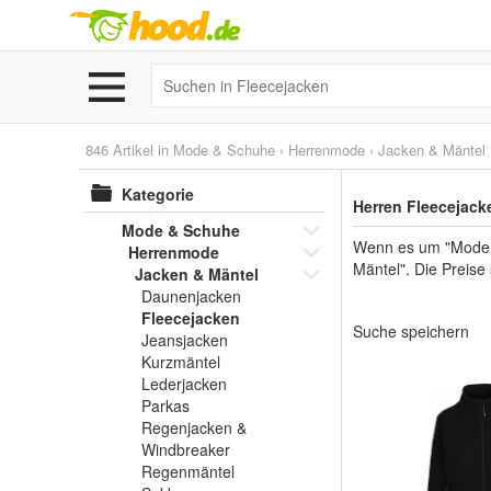
846 Artikel in
Mode & Schuhe
›
Herrenmode
›
Jacken & Mäntel
Kategorie
Herren Fleecejack
Mode & Schuhe
Wenn es um "Mode &
Herrenmode
Mäntel". Die Preise 
Jacken & Mäntel
Daunenjacken
Fleecejacken
Suche speichern
Jeansjacken
Kurzmäntel
Lederjacken
Parkas
Regenjacken &
Windbreaker
Regenmäntel