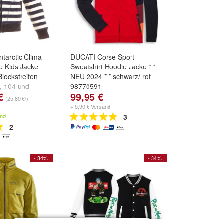
tarctic Clima-
DUCATI Corse Sport
e Kids Jacke
Sweatshirt Hoodie Jacke * *
lockstreifen
NEU 2024 * * schwarz/ rot
,
104
und
98770591
€
99,95 €
Größe:
M
,
L
und
XL
(25,89 €/)
+ 5,90 € Versand
and
3
2
- 34%
- 34%