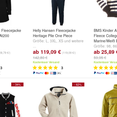
 Fleecejacke
Helly Hansen Fleecejacke
BMS Kinder An
 At200
Heritage Pile One Piece
Fleece Colleg
Größe:
L
,
3XL
,
XS
und
weitere
Marine/Weiß B
...
Größe:
98
,
86
ab 119,09 €
ab 25,89 
weitere ...
28,79 €/)
(119,09 €/)
142,80 €
59,95 €
Kostenloser Versand
Kostenloser Vers
3
3
- 34%
- 62%