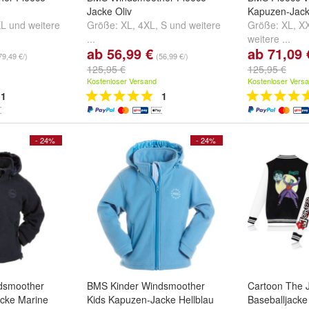
Jacke Oliv
Kapuzen-Jack
XL
und
weitere
Größe:
XL
,
4XL
,
S
und
weitere
Größe:
XL
,
X
...
weitere ...
ab 56,99 €
ab 71,09 
79,49 €/)
(56,99 €/)
125,95 €
125,95 €
Kostenloser Versand
Kostenloser Vers
1
1
- 24%
- 24%
dsmoother
BMS Kinder Windsmoother
Cartoon The 
cke Marine
Kids Kapuzen-Jacke Hellblau
Baseballjack