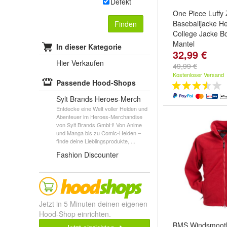
Defekt
One Piece Luffy
Baseballjacke H
Finden
College Jacke B
Mantel
In dieser Kategorie
32,99 €
Farbe:
Schwarz
Hier Verkaufen
Schwarz02
,
Sch
49,99 €
weitere ...
Kostenloser Versand
Passende Hood-Shops
Sylt Brands Heroes-Merch
Entdecke eine Welt voller Helden und
Abenteuer im Heroes-Merchandise
von Sylt Brands GmbH! Von Anime
und Manga bis zu Comic-Helden –
finde deine Lieblingsprodukte, ...
Fashion Discounter
Jetzt in 5 Minuten deinen eigenen
Hood-Shop einrichten.
BMS Windsmooth