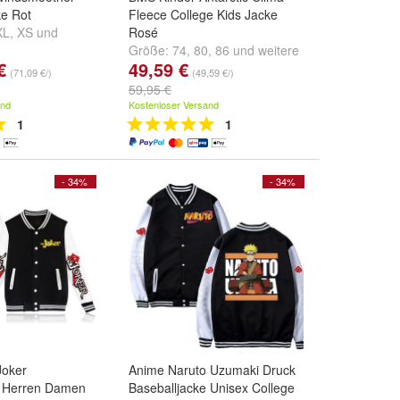
e Rot
Fleece College Kids Jacke
XL
,
XS
und
Rosé
Größe:
74
,
80
,
86
und
weitere
€
49,59 €
...
(71,09 €/)
(49,59 €/)
59,95 €
and
Kostenloser Versand
1
1
- 34%
- 34%
Joker
Anime Naruto Uzumaki Druck
e Herren Damen
Baseballjacke Unisex College