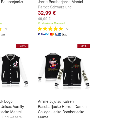
e Bomberjacke
Jacke Bomberjacke Mantel
Farbe:
Schwarz
und
32,99 €
rz01
,
Dunkelblau
chwarz03
und
49,99 €
and
Kostenloser Versand
1
2
- 34%
- 34%
Tok Logo
Anime Jujutsu Kaisen
 Unisex Varsity
Baseballjacke Herren Damen
jacke Mantel
College Jacke Bomberjacke
L
und
weitere ...
Mantel