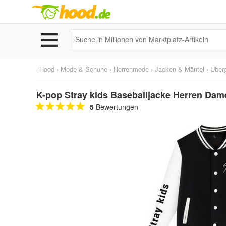
Hood
›
Mode & Schuhe
›
Herrenmode
›
Jacken & Mäntel
›
Über
K-pop Stray kids Baseballjacke Herren Da
5
Bewertungen