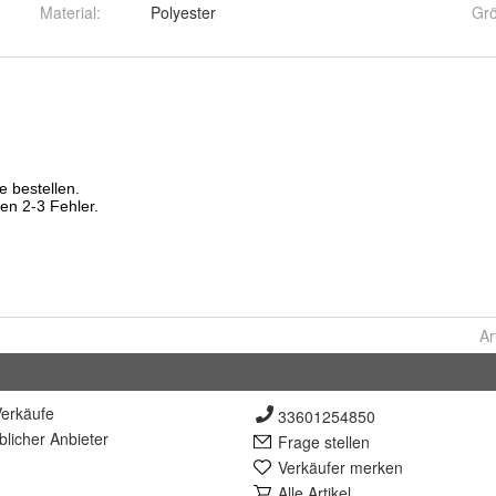
Material
:
Polyester
Gr
Ar
erkäufe
33601254850
lich
er Anbieter
Frage stellen
Verkäufer merken
Alle Artikel