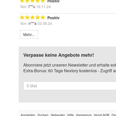
Positiv
Von:
l***u
16.11.24
Positiv
Von:
n***a
02.08.24
Mehr...
Verpasse keine Angebote mehr!
Abonniere jetzt unseren Newsletter und erhalte ex
Extra-Bonus: 60 Tage Nextory kostenlos - Zugriff 
Anmelden
Suchen
Verkaufen
Hilfe
Impressum
Hood-AGB
Da