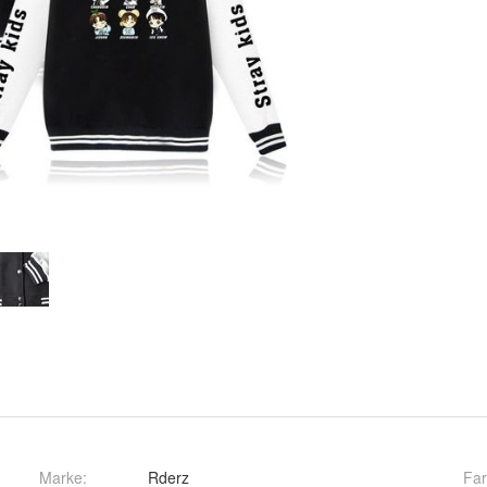
Marke:
Rderz
Fa