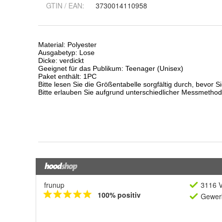
GTIN / EAN:
3730014110958
frunup
3116 V
100% positiv
Gewerb