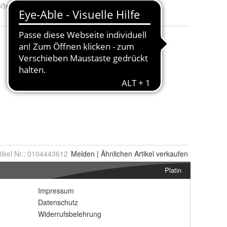
öße
:
S, M, L, XL, XXL, 3XL und 4XL
tikel Nr.:
0104443612
Melden
|
Ähnlichen
Artikel verkaufen
Platin
Impressum
Datenschutz
Widerrufsbelehrung