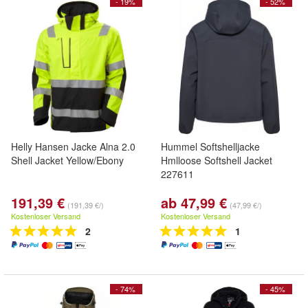
- 19%
- 52%
Helly Hansen Jacke Alna 2.0
Hummel Softshelljacke
Shell Jacket Yellow/Ebony
Hmlloose Softshell Jacket
227611
191,39 €
ab 47,99 €
(191,39 €/)
(47,99 €/)
Kostenloser Versand
Kostenloser Versand
2
1
- 74%
- 45%