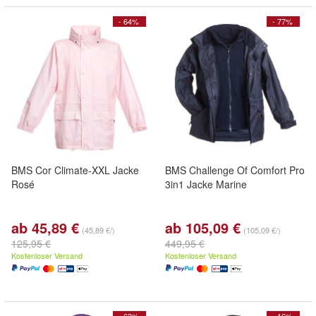
- 64%
- 77%
BMS Cor Climate-XXL Jacke
BMS Challenge Of Comfort Pro
Rosé
3in1 Jacke Marine
ab 45,89 €
ab 105,09 €
(45,89 €/)
(105,09 €/)
125,95 €
449,95 €
Kostenloser Versand
Kostenloser Versand