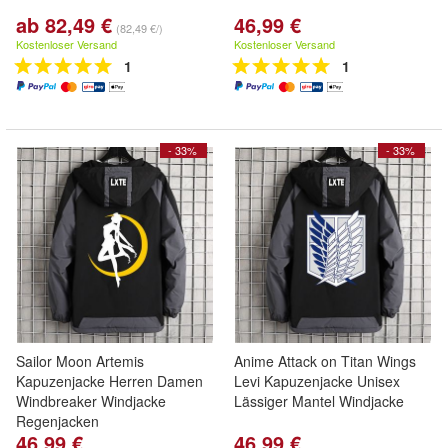
ab 82,49 €
46,99 €
(82,49 €/)
Kostenloser Versand
Kostenloser Versand
1
1
- 33%
- 33%
Sailor Moon Artemis
Anime Attack on Titan Wings
Kapuzenjacke Herren Damen
Levi Kapuzenjacke Unisex
Windbreaker Windjacke
Lässiger Mantel Windjacke
Regenjacken
46,99 €
46,99 €