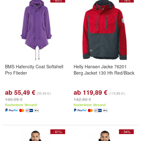
- 63%
- 16%
BMS Hafencity Coat Softshell
Helly Hansen Jacke 76201
Pro Flieder
Berg Jacket 130 Hh Red/Black
ab 55,49 €
ab 119,89 €
(55,49 €/)
(119,89 €/)
149,95 €
142,80 €
Kostenloser Versand
Kostenloser Versand
- 61%
- 54%