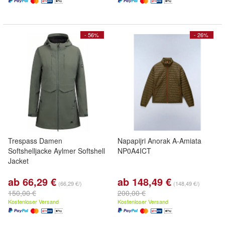
- 56%
- 26%
Trespass Damen
Napapijri Anorak A-Amiata
Softshelljacke Aylmer Softshell
NP0A4ICT
Jacket
ab 66,29 €
ab 148,49 €
(66,29 €/)
(148,49 €/)
150,00 €
200,00 €
Kostenloser Versand
Kostenloser Versand