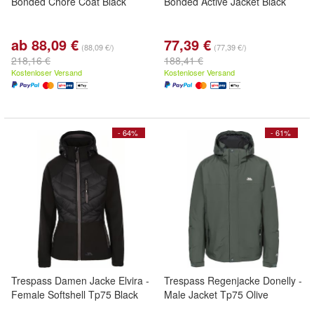
Bonded Chore Coat Black
Bonded Active Jacket Black
ab 88,09 €
77,39 €
(88,09 €/)
(77,39 €/)
218,16 €
188,41 €
Kostenloser Versand
Kostenloser Versand
- 64%
- 61%
Trespass Damen Jacke Elvira -
Trespass Regenjacke Donelly -
Female Softshell Tp75 Black
Male Jacket Tp75 Olive