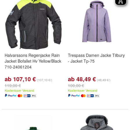
Halvarssons Regenjacke Rain
Trespass Damen Jacke Tilbury
Jacket Bofallet Hv Yellow/Black
- Jacket Tp-75
710-24061204
ab 107,10 €
ab 48,49 €
(107,10 €/)
(48,49 €/)
119,00 €
100,00 €
Kostenloser Versand
Kostenloser Versand