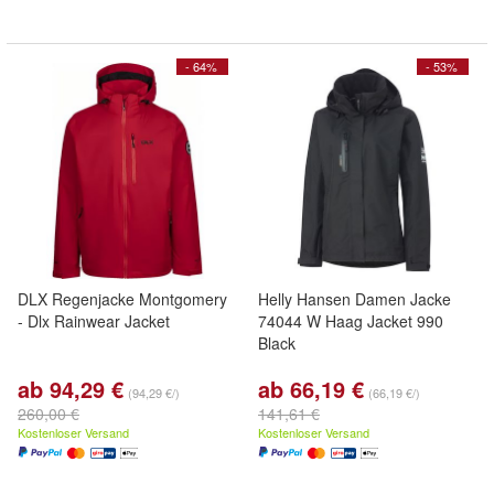
- 64%
- 53%
DLX Regenjacke Montgomery
Helly Hansen Damen Jacke
- Dlx Rainwear Jacket
74044 W Haag Jacket 990
Black
ab 94,29 €
ab 66,19 €
(94,29 €/)
(66,19 €/)
260,00 €
141,61 €
Kostenloser Versand
Kostenloser Versand