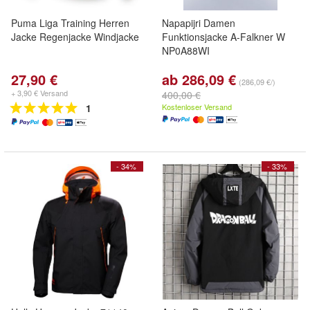
Puma Liga Training Herren
Napapijri Damen
Jacke Regenjacke Windjacke
Funktionsjacke A-Falkner W
NP0A88WI
27,90 €
ab 286,09 €
(286,09 €/)
+ 3,90 € Versand
400,00 €
1
Kostenloser Versand
- 34%
- 33%