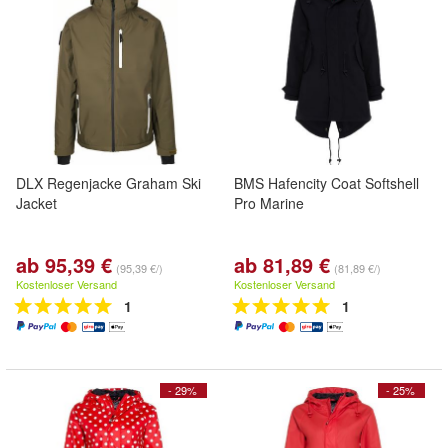
DLX Regenjacke Graham Ski
BMS Hafencity Coat Softshell
Jacket
Pro Marine
ab 95,39 €
ab 81,89 €
(95,39 €/)
(81,89 €/)
Kostenloser Versand
Kostenloser Versand
1
1
- 29%
- 25%