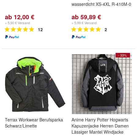
wasserdicht XS-4XL R-410M-0
ab 12,00 €
ab 59,89 €
+ 5,90 € Versand
+ 5,99 € Versand
12
2
- 33%
Terrax Workwear Berufsparka
Anime Harry Potter Hogwarts
Schwarz/Limette
Kapuzenjacke Herren Damen
Lässiger Mantel Windjacke