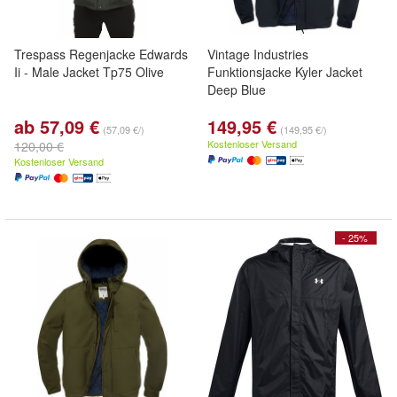
Trespass Regenjacke Edwards
Vintage Industries
Ii - Male Jacket Tp75 Olive
Funktionsjacke Kyler Jacket
Deep Blue
ab 57,09 €
149,95 €
(57,09 €/)
(149,95 €/)
Kostenloser Versand
120,00 €
Kostenloser Versand
- 25%