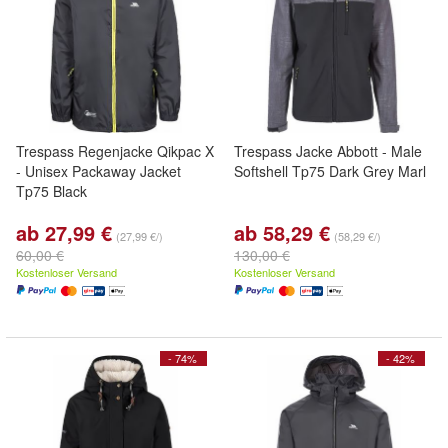
Trespass Regenjacke Qikpac X
Trespass Jacke Abbott - Male
- Unisex Packaway Jacket
Softshell Tp75 Dark Grey Marl
Tp75 Black
ab 27,99 €
ab 58,29 €
(27,99 €/)
(58,29 €/)
60,00 €
130,00 €
Kostenloser Versand
Kostenloser Versand
- 74%
- 42%