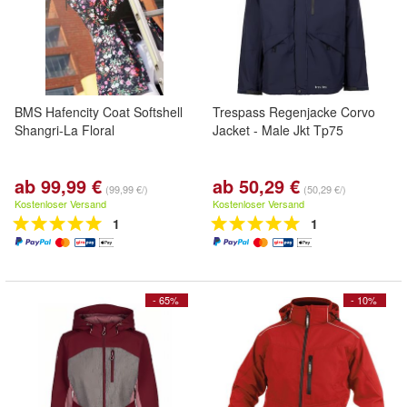
BMS Hafencity Coat Softshell
Trespass Regenjacke Corvo
Shangri-La Floral
Jacket - Male Jkt Tp75
ab 99,99 €
ab 50,29 €
(99,99 €/)
(50,29 €/)
Kostenloser Versand
Kostenloser Versand
1
1
- 65%
- 10%