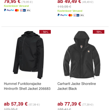
79,95 €
ab 49,49 €
(79,95 €/)
(49,49 €/)
Kostenloser Versand
119,95 €
Kostenloser Versand
- 56%
- 59%
Hummel Funktionsjacke
Carhartt Jacke Shoreline
Hmlnorth Shell Jacket 206683
Jacket Black
ab 57,39 €
ab 77,39 €
(57,39 €/)
(77,39 €/)
129,95 €
188,41 €