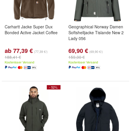
Carhartt Jacke Super Dux
Geographical Norway Damen
Bonded Active Jacket Coffee
Softshelljacke Tislande New 2
Lady 056
ab 77,39 €
69,90 €
(77,39 €/)
(69,90 €/)
188,41 €
159,00 €
Kostenloser Versand
Kostenloser Versand
- 52%