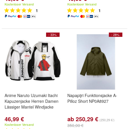
Kostenloser Versand
Kostenloser Versand
1
1
- 33%
- 28%
Anime Naruto Uzumaki Itachi
Napapijri Funktionsjacke A-
Kapuzenjacke Herren Damen
Pilloz Short NP0A8927
Lässiger Mantel Windjacke
46,99 €
ab 250,29 €
(250,29 €/)
Kostenloser Versand
350,00 €