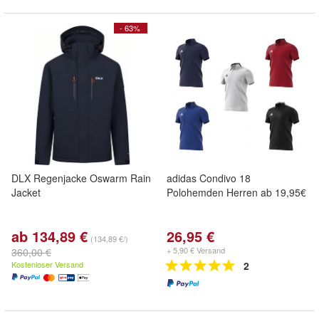
- 63%
DLX Regenjacke Oswarm Rain
adidas Condivo 18
Jacket
Polohemden Herren ab 19,95€
ab 134,89 €
26,95 €
(134,89 €/)
+ 5,90 € Versand
360,00 €
Kostenloser Versand
2