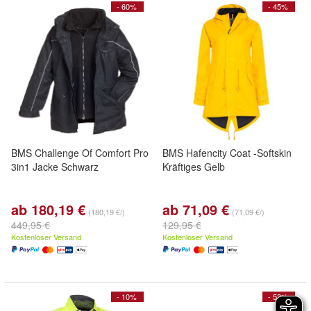
- 60%
- 45%
BMS Challenge Of Comfort Pro
BMS Hafencity Coat -Softskin
3in1 Jacke Schwarz
Kräftiges Gelb
ab 180,19 €
ab 71,09 €
(180,19 €/)
(71,09 €/)
449,95 €
129,95 €
Kostenloser Versand
Kostenloser Versand
- 10%
- 52%