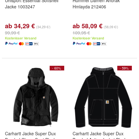
Uhlsport Essential Softshell
Hummel Damen Anorak
Jacke 1003247
Hmlayda 212406
ab 34,29 €
ab 58,09 €
(34,29 €/)
(58,09 €/)
99,99 €
109,95 €
Kostenloser Versand
Kostenloser Versand
- 60%
- 59%
Carhartt Jacke Super Dux
Carhartt Jacke Super Dux