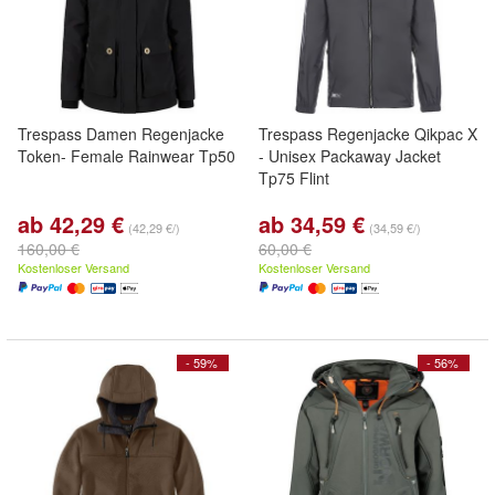
Trespass Damen Regenjacke
Trespass Regenjacke Qikpac X
Token- Female Rainwear Tp50
- Unisex Packaway Jacket
Tp75 Flint
ab 42,29 €
ab 34,59 €
(42,29 €/)
(34,59 €/)
160,00 €
60,00 €
Kostenloser Versand
Kostenloser Versand
- 59%
- 56%