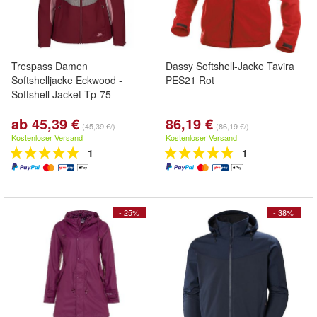
Trespass Damen
Dassy Softshell-Jacke Tavira
Softshelljacke Eckwood -
PES21 Rot
Softshell Jacket Tp-75
ab 45,39 €
86,19 €
(45,39 €/)
(86,19 €/)
Kostenloser Versand
Kostenloser Versand
1
1
- 25%
- 38%